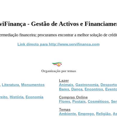
viFinança - Gestão de Activos e Financiame
termediação financeira; procuramos encontrar a melhor solução de crédit
Link directo para http://www.servifinanca.com
Organização por temas
Lazer
Literatura
Monumentos
Animais
Gastronomia
Desporto
,
,
,
,
Bares
Dança
Encontros
Event
,
,
,
reito
História
Economia
,
,
Compras Online
Flores
Postais
Cosméticos
Ser
,
,
,
Temas
Ambiente
Emprego
Religião
As
,
,
,