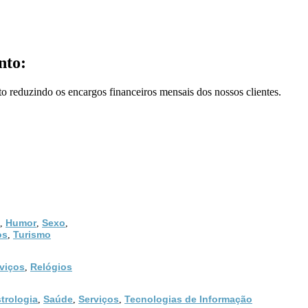
nto:
o reduzindo os encargos financeiros mensais dos nossos clientes.
Humor
Sexo
,
,
,
os
Turismo
,
viços
Relógios
,
trologia
Saúde
Serviços
Tecnologias de Informação
,
,
,