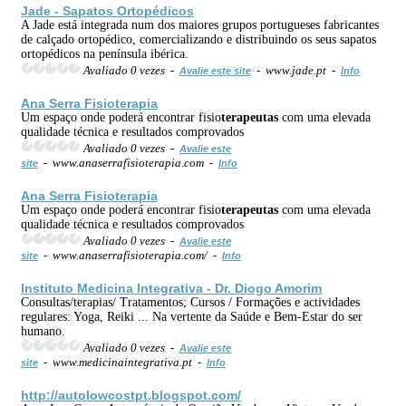
Jade - Sapatos Ortopédicos
A Jade está integrada num dos maiores grupos portugueses fabricantes
de calçado ortopédico, comercializando e distribuindo os seus sapatos
ortopédicos na península ibérica.
Avaliado 0 vezes -
- www.jade.pt -
Avalie este site
Info
Ana Serra Fisioterapia
Um espaço onde poderá encontrar fisio
terapeutas
com uma elevada
qualidade técnica e resultados comprovados
Avaliado 0 vezes -
Avalie este
- www.anaserrafisioterapia.com -
site
Info
Ana Serra Fisioterapia
Um espaço onde poderá encontrar fisio
terapeutas
com uma elevada
qualidade técnica e resultados comprovados
Avaliado 0 vezes -
Avalie este
- www.anaserrafisioterapia.com/ -
site
Info
Instituto
Medicina
Integrativa - Dr. Diogo Amorim
Consultas/terapias/ Tratamentos; Cursos / Formações e actividades
regulares: Yoga, Reiki ... Na vertente da Saúde e Bem-Estar do ser
humano.
Avaliado 0 vezes -
Avalie este
- www.medicinaintegrativa.pt -
site
Info
http://autolowcostpt.blogspot.com/