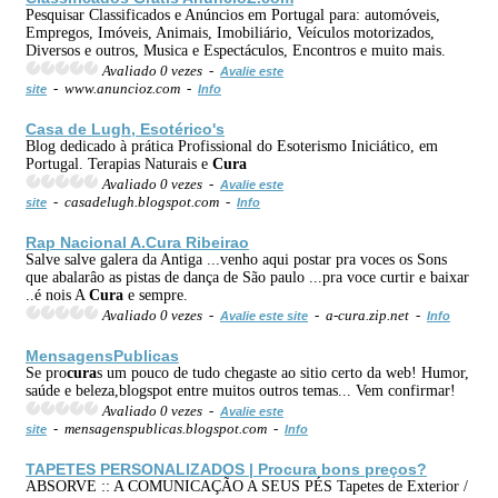
Pesquisar Classificados e Anúncios em Portugal para: automóveis,
Empregos, Imóveis, Animais, Imobiliário, Veículos motorizados,
Diversos e outros, Musica e Espectáculos, Encontros e muito mais.
Avaliado 0 vezes -
Avalie este
- www.anuncioz.com -
site
Info
Casa de Lugh, Esotérico's
Blog dedicado à prática Profissional do Esoterismo Iniciático, em
Portugal. Terapias Naturais e
Cura
Avaliado 0 vezes -
Avalie este
- casadelugh.blogspot.com -
site
Info
Rap Nacional A.
Cura
Ribeirao
Salve salve galera da Antiga ...venho aqui postar pra voces os Sons
que abalarâo as pistas de dança de São paulo ...pra voce curtir e baixar
..é nois A
Cura
e sempre.
Avaliado 0 vezes -
- a-cura.zip.net -
Avalie este site
Info
MensagensPublicas
Se pro
cura
s um pouco de tudo chegaste ao sitio certo da web! Humor,
saúde e beleza,blogspot entre muitos outros temas... Vem confirmar!
Avaliado 0 vezes -
Avalie este
- mensagenspublicas.blogspot.com -
site
Info
TAPETES PERSONALIZADOS | Pro
cura
bons preços?
ABSORVE :: A COMUNICAÇÃO A SEUS PÉS Tapetes de Exterior /