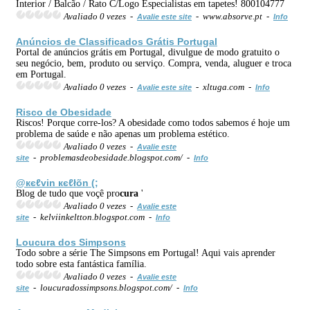
Interior / Balcão / Rato C/Logo Especialistas em tapetes! 800104777
Avaliado 0 vezes -
- www.absorve.pt -
Avalie este site
Info
Anúncios de Classificados Grátis Portugal
Portal de anúncios grátis em Portugal, divulgue de modo gratuito o
seu negócio, bem, produto ou serviço. Compra, venda, aluguer e troca
em Portugal.
Avaliado 0 vezes -
- xltuga.com -
Avalie este site
Info
Risco de Obesidade
Riscos! Porque corre-los? A obesidade como todos sabemos é hoje um
problema de saúde e não apenas um problema estético.
Avaliado 0 vezes -
Avalie este
- problemasdeobesidade.blogspot.com/ -
site
Info
@кєℓvin кєℓłõn (;
Blog de tudo que voçê pro
cura
'
Avaliado 0 vezes -
Avalie este
- kelviinkeltton.blogspot.com -
site
Info
Lou
cura
dos Simpsons
Todo sobre a série The Simpsons em Portugal! Aqui vais aprender
todo sobre esta fantástica família.
Avaliado 0 vezes -
Avalie este
- loucuradossimpsons.blogspot.com/ -
site
Info