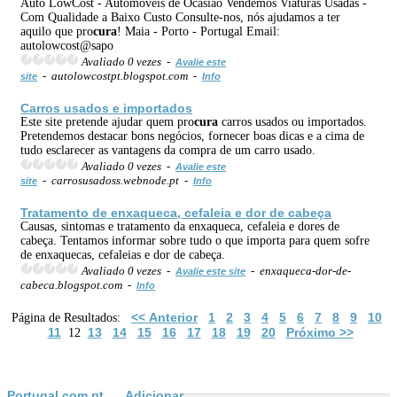
Auto LowCost - Automóveis de Ocasião Vendemos Viaturas Usadas -
Com Qualidade a Baixo Custo Consulte-nos, nós ajudamos a ter
aquilo que pro
cura
! Maia - Porto - Portugal Email:
autolowcost@sapo
Avaliado 0 vezes -
Avalie este
- autolowcostpt.blogspot.com -
site
Info
Carros usados e importados
Este site pretende ajudar quem pro
cura
carros usados ou importados.
Pretendemos destacar bons negócios, fornecer boas dicas e a cima de
tudo esclarecer as vantagens da compra de um carro usado.
Avaliado 0 vezes -
Avalie este
- carrosusadoss.webnode.pt -
site
Info
Tratamento de enxaqueca, cefaleia e dor de cabeça
Causas, sintomas e tratamento da enxaqueca, cefaleia e dores de
cabeça. Tentamos informar sobre tudo o que importa para quem sofre
de enxaquecas, cefaleias e dor de cabeça.
Avaliado 0 vezes -
- enxaqueca-dor-de-
Avalie este site
cabeca.blogspot.com -
Info
<< Anterior
1
2
3
4
5
6
7
8
9
10
Página de Resultados:
11
13
14
15
16
17
18
19
20
Próximo >>
12
Portugal.com.pt
Adicionar