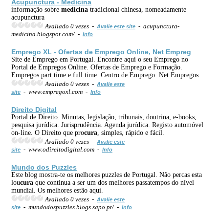
Acupunctura -
Medicina
informação sobre
medicina
tradicional chinesa, nomeadamente
acupunctura
Avaliado 0 vezes -
- acupunctura-
Avalie este site
medicina.blogspot.com/ -
Info
Emprego XL - Ofertas de Emprego Online, Net Empreg
Site de Emprego em Portugal. Encontre aqui o seu Emprego no
Portal de Empregos Online. Ofertas de Emprego e Formação.
Empregos part time e full time. Centro de Emprego. Net Empregos
Avaliado 0 vezes -
Avalie este
- www.empregoxl.com -
site
Info
Direito Digital
Portal de Direito. Minutas, legislação, tribunais, doutrina, e-books,
pesquisa jurídica. Jurisprudência. Agenda jurídica. Registo automóvel
on-line. O Direito que pro
cura
, simples, rápido e fácil.
Avaliado 0 vezes -
Avalie este
- www.odireitodigital.com -
site
Info
Mundo dos Puzzles
Este blog mostra-te os melhores puzzles de Portugal. Não percas esta
lou
cura
que continua a ser um dos melhores passatempos do nível
mundial. Os melhores estão aqui.
Avaliado 0 vezes -
Avalie este
- mundodospuzzles.blogs.sapo.pt/ -
site
Info