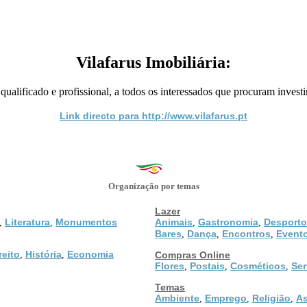
Vilafarus Imobiliária:
 qualificado e profissional, a todos os interessados que procuram invest
Link directo para http://www.vilafarus.pt
Organização por temas
Lazer
Literatura
Monumentos
Animais
Gastronomia
Desporto
,
,
,
,
Bares
Dança
Encontros
Event
,
,
,
reito
História
Economia
,
,
Compras Online
Flores
Postais
Cosméticos
Ser
,
,
,
Temas
Ambiente
Emprego
Religião
As
,
,
,