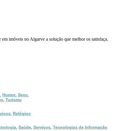
ir em imóveis no Algarve a solução que melhor os satisfaça.
Humor
Sexo
,
,
,
os
Turismo
,
viços
Relógios
,
trologia
Saúde
Serviços
Tecnologias de Informação
,
,
,