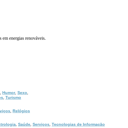
 em energias renováveis.
Humor
Sexo
,
,
,
os
Turismo
,
viços
Relógios
,
trologia
Saúde
Serviços
Tecnologias de Informação
,
,
,