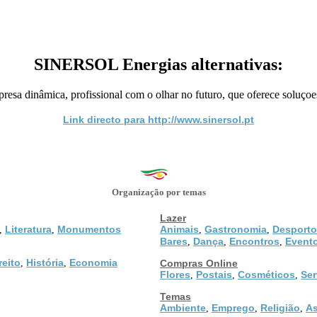
SINERSOL Energias alternativas:
a dinâmica, profissional com o olhar no futuro, que oferece soluçoes
Link directo para http://www.sinersol.pt
Organização por temas
Lazer
Literatura
Monumentos
Animais
Gastronomia
Desporto
,
,
,
,
Bares
Dança
Encontros
Event
,
,
,
reito
História
Economia
,
,
Compras Online
Flores
Postais
Cosméticos
Ser
,
,
,
Temas
Ambiente
Emprego
Religião
As
,
,
,