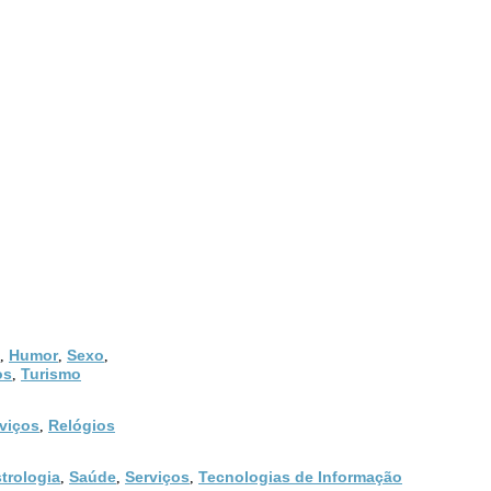
Humor
Sexo
,
,
,
os
Turismo
,
viços
Relógios
,
trologia
Saúde
Serviços
Tecnologias de Informação
,
,
,