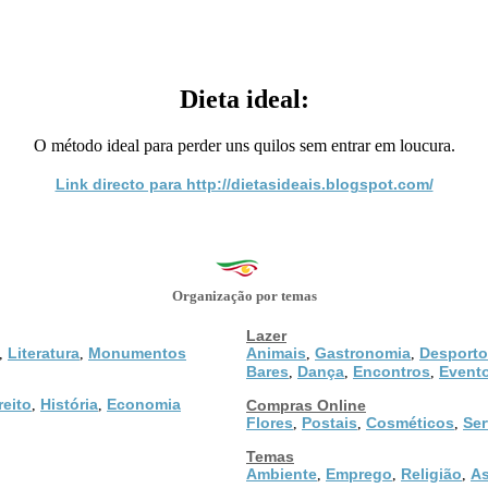
Dieta ideal:
O método ideal para perder uns quilos sem entrar em loucura.
Link directo para http://dietasideais.blogspot.com/
Organização por temas
Lazer
Literatura
Monumentos
Animais
Gastronomia
Desporto
,
,
,
,
Bares
Dança
Encontros
Event
,
,
,
reito
História
Economia
,
,
Compras Online
Flores
Postais
Cosméticos
Ser
,
,
,
Temas
Ambiente
Emprego
Religião
As
,
,
,