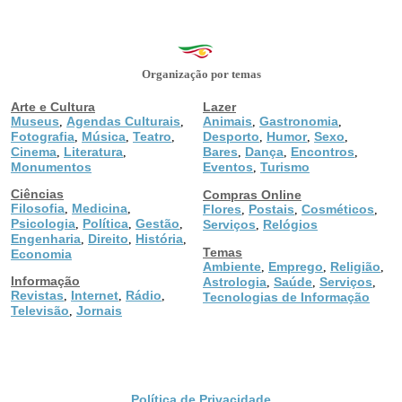
Organização por temas
Arte e Cultura
Lazer
Museus
Agendas Culturais
Animais
Gastronomia
,
,
,
,
Fotografia
Música
Teatro
Desporto
Humor
Sexo
,
,
,
,
,
,
Cinema
Literatura
Bares
Dança
Encontros
,
,
,
,
,
Monumentos
Eventos
Turismo
,
Ciências
Compras Online
Filosofia
Medicina
,
,
Flores
Postais
Cosméticos
,
,
,
Psicologia
Política
Gestão
,
,
,
Serviços
Relógios
,
Engenharia
Direito
História
,
,
,
Temas
Economia
Ambiente
Emprego
Religião
,
,
,
Informação
Astrologia
Saúde
Serviços
,
,
,
Revistas
Internet
Rádio
,
,
,
Tecnologias de Informação
Televisão
Jornais
,
Política de Privacidade