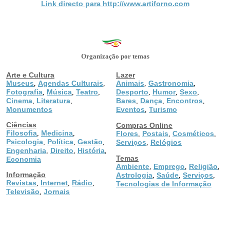
Link directo para http://www.artiforno.com
Organização por temas
Arte e Cultura
Lazer
Museus
Agendas Culturais
Animais
Gastronomia
,
,
,
,
Fotografia
Música
Teatro
Desporto
Humor
Sexo
,
,
,
,
,
,
Cinema
Literatura
Bares
Dança
Encontros
,
,
,
,
,
Monumentos
Eventos
Turismo
,
Ciências
Compras Online
Filosofia
Medicina
,
,
Flores
Postais
Cosméticos
,
,
,
Psicologia
Política
Gestão
,
,
,
Serviços
Relógios
,
Engenharia
Direito
História
,
,
,
Temas
Economia
Ambiente
Emprego
Religião
,
,
,
Informação
Astrologia
Saúde
Serviços
,
,
,
Revistas
Internet
Rádio
,
,
,
Tecnologias de Informação
Televisão
Jornais
,