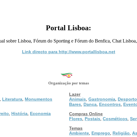
Portal Lisboa:
tual sobre Lisboa, Fórum do Sporting e Fórum do Benfica, Chat Lisboa,
Link directo para http://www.portallisboa.net
Organização por temas
Lazer
Literatura
Monumentos
Animais
Gastronomia
Desporto
,
,
,
,
Bares
Dança
Encontros
Event
,
,
,
reito
História
Economia
,
,
Compras Online
Flores
Postais
Cosméticos
Ser
,
,
,
Temas
Ambiente
Emprego
Religião
As
,
,
,