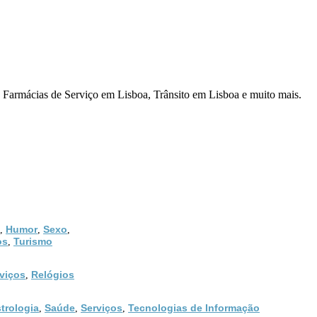
 Farmácias de Serviço em Lisboa, Trânsito em Lisboa e muito mais.
Humor
Sexo
,
,
,
os
Turismo
,
viços
Relógios
,
trologia
Saúde
Serviços
Tecnologias de Informação
,
,
,