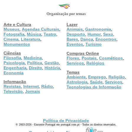
Organização por temas
Arte e Cultura
Lazer
Museus
Agendas Culturais
Animais
Gastronomia
,
,
,
,
Fotografia
Música
Teatro
Desporto
Humor
Sexo
,
,
,
,
,
,
Cinema
Literatura
Bares
Dança
Encontros
,
,
,
,
,
Monumentos
Eventos
Turismo
,
Ciências
Compras Online
Filosofia
Medicina
,
,
Flores
Postais
Cosméticos
,
,
,
Psicologia
Política
Gestão
,
,
,
Serviços
Relógios
,
Engenharia
Direito
História
,
,
,
Temas
Economia
Ambiente
Emprego
Religião
,
,
,
Informação
Astrologia
Saúde
Serviços
,
,
,
Revistas
Internet
Rádio
,
,
,
Tecnologias de Informação
Televisão
Jornais
,
Política de Privacidade
© 2003-2026 - Encontre Portugal em portugal.com.pt - Todos os direitos reservados.