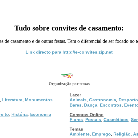
Tudo sobre convites de casamento:
s de casamento e de outras festas. Tem o diferencial de ser focado no t
Link directo para http://e-convites.zip.net
Organização por temas
Lazer
Literatura
Monumentos
Animais
Gastronomia
Desporto
,
,
,
,
Bares
Dança
Encontros
Event
,
,
,
reito
História
Economia
,
,
Compras Online
Flores
Postais
Cosméticos
Ser
,
,
,
Temas
Ambiente
Emprego
Religião
As
,
,
,