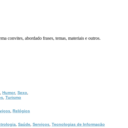
ema convites, abordado frases, temas, materiais e outros.
Humor
Sexo
,
,
,
os
Turismo
,
viços
Relógios
,
trologia
Saúde
Serviços
Tecnologias de Informação
,
,
,