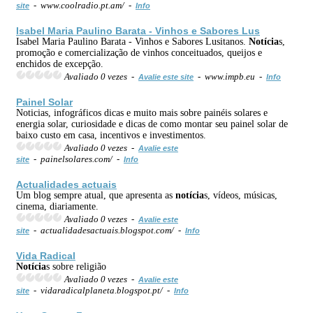
- www.coolradio.pt.am/ -
site
Info
Isabel Maria Paulino Barata - Vinhos e Sabores Lus
Isabel Maria Paulino Barata - Vinhos e Sabores Lusitanos.
Notícia
s,
promoção e comercialização de vinhos conceituados, queijos e
enchidos de excepção.
Avaliado 0 vezes -
- www.impb.eu -
Avalie este site
Info
Painel Solar
Noticias, infográficos dicas e muito mais sobre painéis solares e
energia solar, curiosidade e dicas de como montar seu painel solar de
baixo custo em casa, incentivos e investimentos.
Avaliado 0 vezes -
Avalie este
- painelsolares.com/ -
site
Info
Actualidades actuais
Um blog sempre atual, que apresenta as
notícia
s, vídeos, músicas,
cinema, diariamente.
Avaliado 0 vezes -
Avalie este
- actualidadesactuais.blogspot.com/ -
site
Info
Vida Radical
Notícia
s sobre religião
Avaliado 0 vezes -
Avalie este
- vidaradicalplaneta.blogspot.pt/ -
site
Info