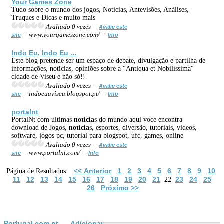
Your Games Zone
Tudo sobre o mundo dos jogos, Noticias, Antevisões, Análises,
Truques e Dicas e muito mais
Avaliado 0 vezes -
Avalie este
- www.yourgameszone.com/ -
site
Info
Indo Eu, Indo Eu ...
Este blog pretende ser um espaço de debate, divulgação e partilha de
informações, noticias, opiniões sobre a "Antiqua et Nobilíssima"
cidade de Viseu e não só!!
Avaliado 0 vezes -
Avalie este
- indoeuaviseu.blogspot.pt/ -
site
Info
portalnt
PortalNt com últimas
notícia
s do mundo aqui voce encontra
download de Jogos,
notícia
s, esportes, diversão, tutoriais, videos,
software, jogos pc, tutorial para blogspot, ufc, games, online
Avaliado 0 vezes -
Avalie este
- www.portalnt.com/ -
site
Info
<< Anterior
1
2
3
4
5
6
7
8
9
10
Página de Resultados:
11
12
13
14
15
16
17
18
19
20
21
23
24
25
22
26
Próximo >>
Portugal.com.pt
Adicionar