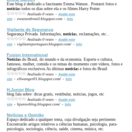
Esse blog é dedicado a fascinante Emma Watson.. Postarei fotos e
notícia
s todos os dias sobre ela e os filmes Harry Potter
Avaliado 0 vezes -
Avalie este
- ewatsonbrasil.blogspot.com -
site
Info
Vigilante de Segurança
Segurança Privada. Informações,
notícia
s, reclamações, etc...
Avaliado 0 vezes -
Avalie este
- vigilanteportugues.blogspot.com/ -
site
Info
Fusion International
Notícia
s do Brasil, do mundo e da economia. Esporte e cultura,
famosos, mulher, comida e os temas do momento com vídeos, fotos e
infográficos exclusivos.As últimas
notícia
s e fotos do Brasil
Avaliado 0 vezes -
Avalie este
- ellwanger01.blogspot.com/ -
site
Info
H.Junior Blog
blog fala sobre: dicas gratis, vestibular, noticias, jogos, etc
Avaliado 0 vezes -
Avalie este
- hjuniorblog.blogspot.com/ -
site
Info
Notícia
s e Opinião
Espaço dedicado a qualquer tema, cuja divulgação seja pertinente.
Encontrarão artigos relativos a ciências humanas, psicologia, para-
psicologia, sociologia, ciência, saúde, cinema, música, etc.