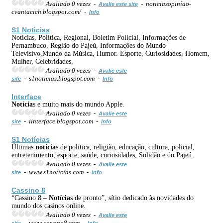
Avaliado 0 vezes -
- noticiasopiniao-
Avalie este site
cvantacich.blogspot.com/ -
Info
S1 Notìcias
Noticias, Politica, Regional, Boletim Policial, Informações de
Pernambuco, Região do Pajeú, Informações do Mundo
Televisivo,Mundo da Música, Humor. Esporte, Curiosidades, Homem,
Mulher, Celebridades,
Avaliado 0 vezes -
Avalie este
- s1noticias.blogspot.com -
site
Info
Interface
Notícia
s e muito mais do mundo Apple.
Avaliado 0 vezes -
Avalie este
- iinterface.blogspot.com -
site
Info
S1
Notícia
s
Últimas
notícia
s de política, religião, educação, cultura, policial,
entretenimento, esporte, saúde, curiosidades, Solidão e do Pajeú.
Avaliado 0 vezes -
Avalie este
- www.s1noticias.com -
site
Info
Cassino 8
“Cassino 8 –
Notícia
s de pronto”, sítio dedicado às novidades do
mundo dos casinos online.
Avaliado 0 vezes -
Avalie este
- www.cassino8.com -
site
Info