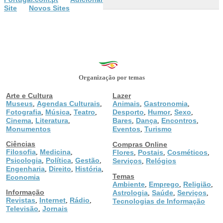
Site
Novos Sites
Organização por temas
Arte e Cultura
Lazer
Museus
Agendas Culturais
Animais
Gastronomia
,
,
,
,
Fotografia
Música
Teatro
Desporto
Humor
Sexo
,
,
,
,
,
,
Cinema
Literatura
Bares
Dança
Encontros
,
,
,
,
,
Monumentos
Eventos
Turismo
,
Ciências
Compras Online
Filosofia
Medicina
,
,
Flores
Postais
Cosméticos
,
,
,
Psicologia
Política
Gestão
,
,
,
Serviços
Relógios
,
Engenharia
Direito
História
,
,
,
Temas
Economia
Ambiente
Emprego
Religião
,
,
,
Informação
Astrologia
Saúde
Serviços
,
,
,
Revistas
Internet
Rádio
,
,
,
Tecnologias de Informação
Televisão
Jornais
,