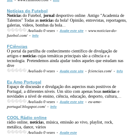
Notícia
s do Futebol
Notícia
s do Futebol,
jornal
desportivo online. Antigo “Academia de
Talentos” Todas as
notícia
s da bola! Opinião, entrevistas, reportagens,
galerias, vídeos, bombas da bola...
Avaliado 0 vezes -
- www.noticias-do-
Avalie este site
futebol.com/ -
Info
FCiências
O portal da partilha de conhecimento científico de divulgação de
artigos e
notícia
s cujas temáticas principais são a ciência e a
tecnologia. Pretendemos ainda ajudar todos aqueles que estudam nas
dive
Avaliado 0 vezes -
- fciencias.com/ -
Avalie este site
Info
Eu Amo Portugal
Espaço de discussão e divulgação dos aspectos mais positivos de
Portugal, a diferentes níveis. Um sítio com apenas boas
notícia
s e
novidades a nível de ensino, ciência, educação, desporto, cultura,...
Avaliado 0 vezes -
- eu-amo-
Avalie este site
portugal.blogspot.com/ -
Info
COOL Rádio online
rádio online,
notícia
s, música, emissão ao vivo, playlist, rock,
metálica, dance, vários
Avaliado 0 vezes -
Avalie este