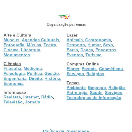
Organização por temas
Arte e Cultura
Lazer
Museus
Agendas Culturais
Animais
Gastronomia
,
,
,
,
Fotografia
Música
Teatro
Desporto
Humor
Sexo
,
,
,
,
,
,
Cinema
Literatura
Bares
Dança
Encontros
,
,
,
,
,
Monumentos
Eventos
Turismo
,
Ciências
Compras Online
Filosofia
Medicina
,
,
Flores
Postais
Cosméticos
,
,
,
Psicologia
Política
Gestão
,
,
,
Serviços
Relógios
,
Engenharia
Direito
História
,
,
,
Temas
Economia
Ambiente
Emprego
Religião
,
,
,
Informação
Astrologia
Saúde
Serviços
,
,
,
Revistas
Internet
Rádio
,
,
,
Tecnologias de Informação
Televisão
Jornais
,
Política de Privacidade