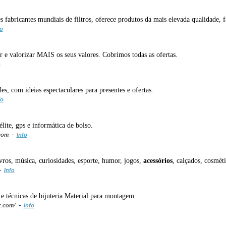
s fabricantes mundiais de filtros, oferece produtos da mais elevada qualidade,
fo
r e valorizar MAIS os seus valores. Cobrimos todas as ofertas.
o
es, com ideias espectaculares para presentes e ofertas.
fo
lite, gps e informática de bolso.
.com -
Info
ivros, música, curiosidades, esporte, humor, jogos,
acessórios
, calçados, cosmét
 -
Info
 e técnicas de bijuteria.Material para montagem.
t.com/ -
Info