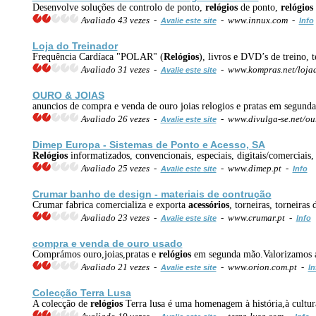
Desenvolve soluções de controlo de ponto,
relógios
de ponto,
relógios
Avaliado 43 vezes -
- www.innux.com -
Avalie este site
Info
Loja do Treinador
Frequência Cardíaca "POLAR" (
Relógios
), livros e DVD’s de treino,
Avaliado 31 vezes -
- www.kompras.net/loja
Avalie este site
OURO & JOIAS
anuncios de compra e venda de ouro joias relogios e pratas em segund
Avaliado 26 vezes -
- www.divulga-se.net/o
Avalie este site
Dimep Europa - Sistemas de Ponto e Acesso, SA
Relógios
informatizados, convencionais, especiais, digitais/comerciais,
Avaliado 25 vezes -
- www.dimep.pt -
Avalie este site
Info
Crumar banho de design - materiais de contrução
Crumar fabrica comercializa e exporta
acessórios
, torneiras, torneira
Avaliado 23 vezes -
- www.crumar.pt -
Avalie este site
Info
compra e venda de ouro usado
Comprámos ouro,joias,pratas e
relógios
em segunda mão.Valorizamos ac
Avaliado 21 vezes -
- www.orion.com.pt -
Avalie este site
In
Colecção Terra Lusa
A colecção de
relógios
Terra lusa é uma homenagem à história,à cultura