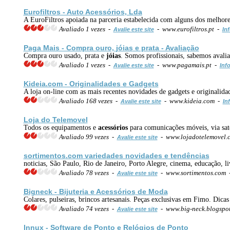
Eurofiltros - Auto
Acessórios
, Lda
A EuroFiltros apoiada na parceria estabelecida com alguns dos melhore
Avaliado 1 vezes -
- www.eurofiltros.pt -
Avalie este site
In
Paga Mais - Compra ouro,
jóias
e prata - Avaliação
Compra ouro usado, prata e
jóias
. Somos profissionais, sabemos avalia
Avaliado 1 vezes -
- www.pagamais.pt -
Avalie este site
Inf
Kideia.com - Originalidades e Gadgets
A loja on-line com as mais recentes novidades de gadgets e originalidad
Avaliado 168 vezes -
- www.kideia.com -
Avalie este site
In
Loja do Telemovel
Todos os equipamentos e
acessórios
para comunicações móveis, via saté
Avaliado 99 vezes -
- www.lojadotelemovel
Avalie este site
sortimentos.com variedades novidades e tendências
noticias, São Paulo, Rio de Janeiro, Porto Alegre, cinema, educação, l
Avaliado 78 vezes -
- www.sortimentos.com
Avalie este site
Bigneck - Bijuteria e
Acessórios
de Moda
Colares, pulseiras, brincos artesanais. Peças exclusivas em Fimo. Dicas
Avaliado 74 vezes -
- www.big-neck.blogspo
Avalie este site
Innux - Software de Ponto e
Relógios
de Ponto