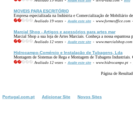
Avaliado 19 vezes -
- terra-lusa.com -
Avalie este site
Info
MOVEIS PARA ESCRITÓRIO
Empresa especializada na Indústria e Comercialização de Mobiliário de
Avaliado 19 vezes -
- www.formeoffice.com
Avalie este site
Marcial Shop - Artigos e
acessórios
para artes mar
Marcial Shop a sua loja de Artes Marciais. Conheça a nossa espantosa
Avaliado 12 vezes -
- www.marcialshop.com
Avalie este site
Hidrocampo-Comércio e Instalação de Tubagens, Lda
Montagem de Sistemas de Rega e Montagem de Tubagens Industriais.
Avaliado 12 vezes -
- www.hidrocampo.pt -
Avalie este site
Página de Result
Portugal.com.pt
Adicionar Site
Novos Sites