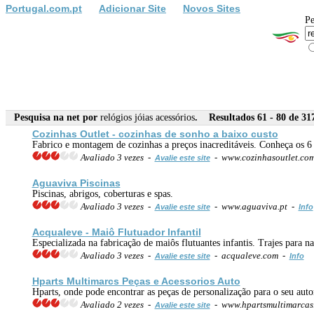
Portugal.com.pt
Adicionar Site
Novos Sites
Pe
Pesquisa na net por
relógios jóias acessórios
. Resultados 61 - 80 de 31
Cozinhas Outlet - cozinhas de sonho a baixo custo
Fabrico e montagem de cozinhas a preços inacreditáveis. Conheça os 6
Avaliado 3 vezes -
- www.cozinhasoutlet.co
Avalie este site
Aguaviva Piscinas
Piscinas, abrigos, coberturas e spas.
Avaliado 3 vezes -
- www.aguaviva.pt -
Avalie este site
Info
Acqualeve - Maiô Flutuador Infantil
Especializada na fabricação de maiôs flutuantes infantis. Trajes para 
Avaliado 3 vezes -
- acqualeve.com -
Avalie este site
Info
Hparts Multimarcs Peças e Acessorios Auto
Hparts, onde pode encontrar as peças de personalização para o seu aut
Avaliado 2 vezes -
- www.hpartsmultimarca
Avalie este site