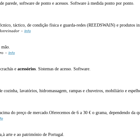
de parede, software de ponto e acessos. Software à medida ponto por ponto.
 técnico, táctico, de condição física e guarda-redes (REEDSWAIN) e produtos in
dotreinador -
Info
a mão.
uro -
Info
 crachás e
acessórios
. Sistemas de acesso. Software.
s de cozinha, lavatórios, hidromassagem, rampas e chuveiros, mobiliário e espelh
ima do preço de mercado.Oferecemos de 6 a 30 € o grama, dependendo da qua
fo
,à arte e ao património de Portugal.