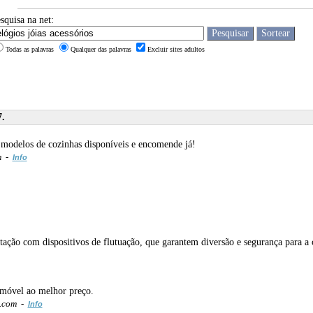
squisa na net:
Todas as palavras
Qualquer das palavras
Excluir sites adultos
7.
 modelos de cozinhas disponíveis e encomende já!
m -
Info
natação com dispositivos de flutuação, que garantem diversão e segurança para a
omóvel ao melhor preço.
s.com -
Info