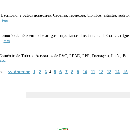
 Escritório, e outros
acessórios
. Cadeiras, recepções, biombos, estantes, auditóri
 -
Info
 promoção de 30% em todos artigos. Importamos directamente da Coreia artigos
 -
Info
 Comércio de Tubos e
Acessórios
de PVC, PEAD, PPR, Drenagem, Latão, Bombas
Info
<< Anterior
1
2
3
5
6
7
8
9
10
11
12
13
14
15
ados:
4