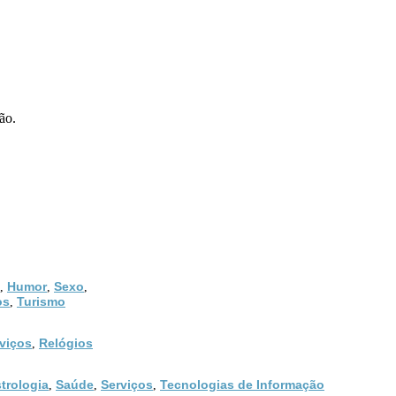
ão.
Humor
Sexo
,
,
,
os
Turismo
,
viços
Relógios
,
trologia
Saúde
Serviços
Tecnologias de Informação
,
,
,