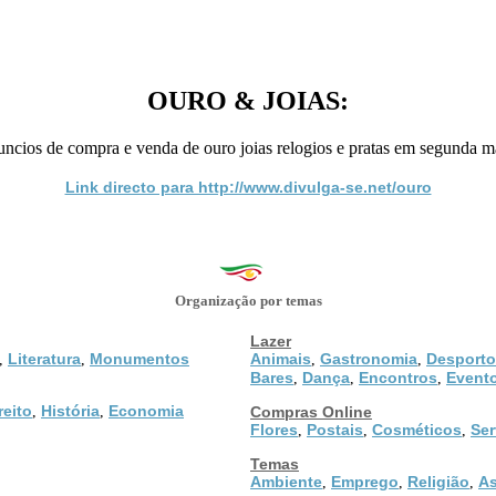
OURO & JOIAS:
uncios de compra e venda de ouro joias relogios e pratas em segunda m
Link directo para http://www.divulga-se.net/ouro
Organização por temas
Lazer
Literatura
Monumentos
Animais
Gastronomia
Desporto
,
,
,
,
Bares
Dança
Encontros
Event
,
,
,
reito
História
Economia
,
,
Compras Online
Flores
Postais
Cosméticos
Ser
,
,
,
Temas
Ambiente
Emprego
Religião
As
,
,
,