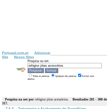
Portugal.com.pt
Adicionar
Site
Novos Sites
Pesquisa na net:
Todas as palavras
Qualquer das palavras
Excluir sites
adultos
Pesquisa na net por
relógios jóias acessórios
. Resultados 281 - 300 de
317.
T.A.S. - Tratamento e Acabamento de Superfícies