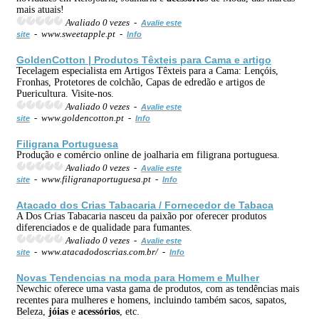
mais atuais!
Avaliado 0 vezes -
Avalie este
- www.sweetapple.pt -
site
Info
GoldenCotton | Produtos Têxteis para Cama e artigo
Tecelagem especialista em Artigos Têxteis para a Cama: Lençóis,
Fronhas, Protetores de colchão, Capas de edredão e artigos de
Puericultura. Visite-nos.
Avaliado 0 vezes -
Avalie este
- www.goldencotton.pt -
site
Info
Filigrana Portuguesa
Produção e comércio online de joalharia em filigrana portuguesa.
Avaliado 0 vezes -
Avalie este
- www.filigranaportuguesa.pt -
site
Info
Atacado dos Crias Tabacaria / Fornecedor de Tabaca
A Dos Crias Tabacaria nasceu da paixão por oferecer produtos
diferenciados e de qualidade para fumantes.
Avaliado 0 vezes -
Avalie este
- www.atacadodoscrias.com.br/ -
site
Info
Novas Tendencias na moda para Homem e Mulher
Newchic oferece uma vasta gama de produtos, com as tendências mais
recentes para mulheres e homens, incluindo também sacos, sapatos,
Beleza,
jóias
e
acessórios
, etc.