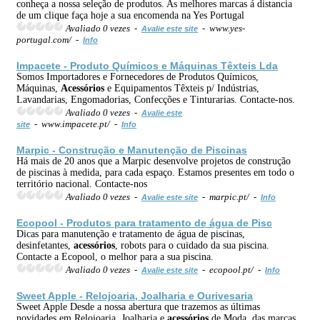
conheça a nossa seleção de produtos. As melhores marcas á distancia
de um clique faça hoje a sua encomenda na Yes Portugal
Avaliado 0 vezes -
- www.yes-
Avalie este site
portugal.com/ -
Info
Impacete - Produto Químicos e Máquinas Têxteis Lda
Somos Importadores e Fornecedores de Produtos Químicos,
Máquinas,
Acessórios
e Equipamentos Têxteis p/ Indústrias,
Lavandarias, Engomadorias, Confecções e Tinturarias. Contacte-nos.
Avaliado 0 vezes -
Avalie este
- www.impacete.pt/ -
site
Info
Marpic - Construção e Manutenção de Piscinas
Há mais de 20 anos que a Marpic desenvolve projetos de construção
de piscinas à medida, para cada espaço. Estamos presentes em todo o
território nacional. Contacte-nos
Avaliado 0 vezes -
- marpic.pt/ -
Avalie este site
Info
Ecopool - Produtos para tratamento de água de Pisc
Dicas para manutenção e tratamento de água de piscinas,
desinfetantes,
acessórios
, robots para o cuidado da sua piscina.
Contacte a Ecopool, o melhor para a sua piscina.
Avaliado 0 vezes -
- ecopool.pt/ -
Avalie este site
Info
Sweet Apple - Relojoaria, Joalharia e Ourivesaria
Sweet Apple Desde a nossa abertura que trazemos as últimas
novidades em Relojoaria, Joalharia e
acessórios
de Moda, das marcas