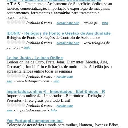
A T.A.S. - Tratamento e Acabamento de Superfícies dedica-se ao
fabrico, comercialização, importação e exportação de máquinas,
equipamentos, ferramentas e
acessórios
para tratamento e
acabamentos.
Avaliado 0 vezes -
- taslda.pt -
Avalie este site
Info
IDONIC -
Relógios
de Ponto e Gestão de Assiduidade
Relógios
de Ponto e Soluções de Controlo de Assiduidade
Avaliado 0 vezes -
- www.relogios-de-
Avalie este site
ponto.pt -
Info
Leilao Justo - Leiloes Online
Leiloes online de Ouro, Prata, Joias, Diamantes, Moedas, Arte,
Decoração, Imobiliário e licitações de muito mais. A Leilão justo
apresenta leilões online todas as semanas
Avaliado 0 vezes -
Avalie este
- www.leilaojusto.com -
site
Info
Importados.online ® - Importados - Eletrônicos - R
Importados.online ® - Importados - Eletrônicos -
Relógios
e
Presentes - Frete grátis para todo Brasil!
Avaliado 0 vezes -
Avalie este
- importados.online/ -
site
Info
Yes Portugal compras online
Colecção de
acessórios
e moda para mulher, Homem, Jovens e Bébes,