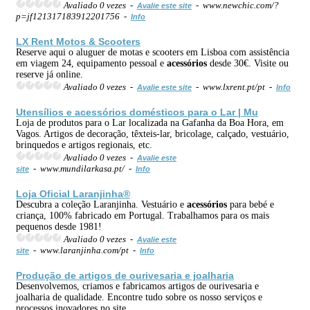
Avaliado 0 vezes -
- www.newchic.com/?
Avalie este site
p=jf121317183912201756 -
Info
LX Rent Motos & Scooters
Reserve aqui o aluguer de motas e scooters em Lisboa com assistência
em viagem 24, equipamento pessoal e
acessórios
desde 30€. Visite ou
reserve já online.
Avaliado 0 vezes -
- www.lxrent.pt/pt -
Avalie este site
Info
Utensílios e
acessórios
domésticos para o Lar | Mu
Loja de produtos para o Lar localizada na Gafanha da Boa Hora, em
Vagos. Artigos de decoração, têxteis-lar, bricolage, calçado, vestuário,
brinquedos e artigos regionais, etc.
Avaliado 0 vezes -
Avalie este
- www.mundilarkasa.pt/ -
site
Info
Loja Oficial Laranjinha®
Descubra a coleção Laranjinha. Vestuário e
acessórios
para bebé e
criança, 100% fabricado em Portugal. Trabalhamos para os mais
pequenos desde 1981!
Avaliado 0 vezes -
Avalie este
- www.laranjinha.com/pt -
site
Info
Produção de artigos de ourivesaria e joalharia
Desenvolvemos, criamos e fabricamos artigos de ourivesaria e
joalharia de qualidade. Encontre tudo sobre os nosso serviços e
processos inovadores no site.