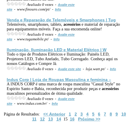
Avaliado 0 vezes -
Avalie este
- www.finouro.com/pt/ -
site
Info
Venda e Reparação de Telemóveis e Smarphones | Tug
Telemóveis, smartphones, tablets,
acessórios
e material de reparação
para equipamentos móveis. Faça a sua encomenda online!
Avaliado 0 vezes -
Avalie este
- www.tugamobile.pt/ -
site
Info
Iluminação, Iluminação LED e Material Elétrico | W
Todo o tipo de Produtos Elétricos e Iluminação: Painéis LED,
Projetores LED, Tubo Anelado, Tubo Corrugado. Conheça aqui os
nossos Catálogos e Compre Já.
Avaliado 0 vezes -
- loja.watt.pt/ -
Avalie este site
Info
Indus Corp | Loja de Roupas Masculina e feminina –
A INDUS CORP é uma marca de roupa masculina “Casual Style” no
Espirito Santo e Bahia, reconhecida por produzir peças e
acessórios
masculinos personalizados de ótima qualidade.
Avaliado 0 vezes -
Avalie este
- www.indus.com.br/ -
site
Info
<< Anterior
1
2
3
4
5
6
7
8
9
10
Página de Resultados:
11
12
13
14
16
Próximo >>
15