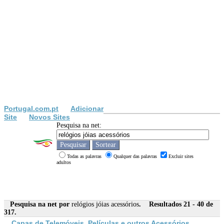
Portugal.com.pt
Adicionar
Site
Novos Sites
Pesquisa na net:
Todas as palavras
Qualquer das palavras
Excluir sites
adultos
Pesquisa na net por
relógios jóias acessórios
. Resultados 21 - 40 de
317.
Capas de Telemóveis, Películas e outros
Acessórios