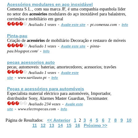
Acessórios
modulares en aço inoxidável
Comenza S.L., com sua marca JF, é uma companhia espanhola líder
no setor dos
acessórios
modulares do aço inoxidável para balaústres,
corrimãos e mobiliário em geral
Avaliado 1 vezes -
- pt.comenza.com -
Avalie este site
Info
Pinta-pau
Criação de
acessórios
de mobiliário Decoração e restauro de móveis
Avaliado 1 vezes -
- pinta-
Avalie este site
pau.blogspot.com/ -
Info
pecas acessorios auto
pecas; automoveis: baterias; amortecedores; acessorios; travões
Avaliado 1 vezes -
Avalie este
- www.sarilauto.pt -
site
Info
Peças e
acessórios
para automóveis
Especialista material eléctrico para automóveis, Importador,
distribuidor Sony, Alarmes Master Guardian, Tecnimaster.
Avaliado 234 vezes -
Avalie este
- www.electropecas.com -
site
Info
<< Anterior
1
3
4
5
6
7
8
9
10
Página de Resultados:
2
11
12
13
14
15
16
Próximo >>