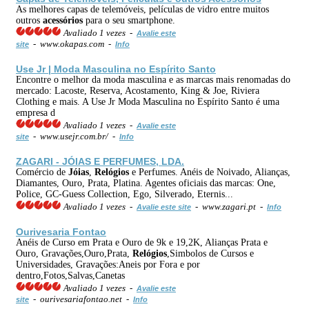
As melhores capas de telemóveis, películas de vidro entre muitos
outros
acessórios
para o seu smartphone.
Avaliado 1 vezes -
Avalie este
- www.okapas.com -
site
Info
Use Jr | Moda Masculina no Espírito Santo
Encontre o melhor da moda masculina e as marcas mais renomadas do
mercado: Lacoste, Reserva, Acostamento, King & Joe, Riviera
Clothing e mais. A Use Jr Moda Masculina no Espírito Santo é uma
empresa d
Avaliado 1 vezes -
Avalie este
- www.usejr.com.br/ -
site
Info
ZAGARI -
JÓIAS
E PERFUMES, LDA.
Comércio de
Jóias
,
Relógios
e Perfumes. Anéis de Noivado, Alianças,
Diamantes, Ouro, Prata, Platina. Agentes oficiais das marcas: One,
Police, GC-Guess Collection, Ego, Silverado, Eternis...
Avaliado 1 vezes -
- www.zagari.pt -
Avalie este site
Info
Ourivesaria Fontao
Anéis de Curso em Prata e Ouro de 9k e 19,2K, Alianças Prata e
Ouro, Gravações,Ouro,Prata,
Relógios
,Simbolos de Cursos e
Universidades, Gravações:Aneis por Fora e por
dentro,Fotos,Salvas,Canetas
Avaliado 1 vezes -
Avalie este
- ourivesariafontao.net -
site
Info