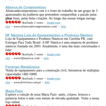
Aliança de Compromisso
Aliancasdecompromisso.com é o fruto do trabalho de um grupo de 3
apaixonados da joalheria que pretendem compartilhar a paixão pelas
jóias
finas, pelas belas criações. Ao longo das nossas longas navega
Avaliado 1 vezes -
Avalie este
- www.aliancadecompromisso.com/ -
site
Info
HF Náutica Loja de Equipamentos e Produtos Náutico
Loja de Equipamentos e Produtos Náuticos em Curitiba PR, com
Entregas Para Todo Brasil. A HF Náutica é uma empresa de produtos
náuticos fundada em 2003. Atualmente, é uma das mais conceituadas e
líder
Avaliado 1 vezes -
Avalie este
- www.hfnautica.com/ -
site
Info
Ferreiras Metalúrgica
Venda de equipamento para a construção civil, betoneiras de múltiplas
capacidades 140l-1000l.
Avaliado 1 vezes -
Avalie este
- www.ferreiras.com.pt -
site
Info
Maria Pazo
Explore a coleção de joias Maria Pazo: anéis, colares, brincos e
pulseiras feitos à mão com metais de elevada qualidade. Visite a nossa
loja online.