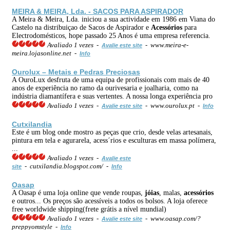
MEIRA & MEIRA, Lda. - SACOS PARA ASPIRADOR
A Meira & Meira, Lda. iniciou a sua actividade em 1986 em Viana do
Castelo na distribuiçao de Sacos de Aspirador e
Acessórios
para
Electrodomésticos, hope passado 25 Anos é uma empresa referencia.
Avaliado 1 vezes -
- www.meira-e-
Avalie este site
meira.lojasonline.net -
Info
Ourolux – Metais e Pedras Preciosas
A OuroLux desfruta de uma equipa de profissionais com mais de 40
anos de experiência no ramo da ourivesaria e joalharia, como na
indústria diamantífera e suas vertentes. A nossa longa experiência pro
Avaliado 1 vezes -
- www.ourolux.pt -
Avalie este site
Info
Cutxilandia
Este é um blog onde mostro as peças que crio, desde velas artesanais,
pintura em tela e agurarela, acess´rios e esculturas em massa polímera,
...
Avaliado 1 vezes -
Avalie este
- cutxilandia.blogspot.com/ -
site
Info
Oasap
A Oasap é uma loja online que vende roupas,
jóias
, malas,
acessórios
e outros... Os preços são acessíveis a todos os bolsos. A loja oferece
free worldwide shipping(frete grátis a nível mundial)
Avaliado 1 vezes -
- www.oasap.com/?
Avalie este site
preppyomstyle -
Info