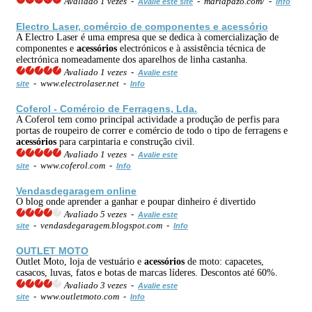
Avaliado 1 vezes -
- mariapazo.com/ -
Avalie este site
Info
Electro Laser, comércio de componentes e acessório
A Electro Laser é uma empresa que se dedica à comercialização de
componentes e
acessórios
electrónicos e à assistência técnica de
electrónica nomeadamente dos aparelhos de linha castanha.
Avaliado 1 vezes -
Avalie este
- www.electrolaser.net -
site
Info
Coferol - Comércio de Ferragens, Lda.
A Coferol tem como principal actividade a produção de perfis para
portas de roupeiro de correr e comércio de todo o tipo de ferragens e
acessórios
para carpintaria e construção civil.
Avaliado 1 vezes -
Avalie este
- www.coferol.com -
site
Info
Vendasdegaragem online
O blog onde aprender a ganhar e poupar dinheiro é divertido
Avaliado 5 vezes -
Avalie este
- vendasdegaragem.blogspot.com -
site
Info
OUTLET MOTO
Outlet Moto, loja de vestuário e
acessórios
de moto: capacetes,
casacos, luvas, fatos e botas de marcas líderes. Descontos até 60%.
Avaliado 3 vezes -
Avalie este
- www.outletmoto.com -
site
Info