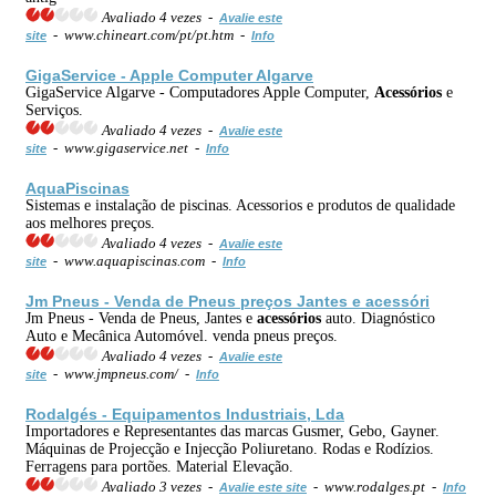
Avaliado 4 vezes -
Avalie este
- www.chineart.com/pt/pt.htm -
site
Info
GigaService - Apple Computer Algarve
GigaService Algarve - Computadores Apple Computer,
Acessórios
e
Serviços.
Avaliado 4 vezes -
Avalie este
- www.gigaservice.net -
site
Info
AquaPiscinas
Sistemas e instalação de piscinas. Acessorios e produtos de qualidade
aos melhores preços.
Avaliado 4 vezes -
Avalie este
- www.aquapiscinas.com -
site
Info
Jm Pneus - Venda de Pneus preços Jantes e acessóri
Jm Pneus - Venda de Pneus, Jantes e
acessórios
auto. Diagnóstico
Auto e Mecânica Automóvel. venda pneus preços.
Avaliado 4 vezes -
Avalie este
- www.jmpneus.com/ -
site
Info
Rodalgés - Equipamentos Industriais, Lda
Importadores e Representantes das marcas Gusmer, Gebo, Gayner.
Máquinas de Projecção e Injecção Poliuretano. Rodas e Rodízios.
Ferragens para portões. Material Elevação.
Avaliado 3 vezes -
- www.rodalges.pt -
Avalie este site
Info