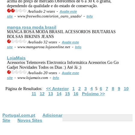
acima do preço de mercado.Oferecemos de 6 a 30 € o grama,
dependendo da qualidade e do estado de conservação.
Avaliado 2 vezes -
Avalie este
- www.freewebs.com/orion_ouro_usado/ -
site
Info
manga rosa moda brasil
MANGA ROSA MODA BRASIL ACESSORIOS BIJUTARIAS
BOLSAS BIKINIS JEANS
Avaliado 32 vezes -
Avalie este
- www.mangarosa.lojasonline.net -
site
Info
LojaMais
Acessorios Telemoveis Electronica Informática Acessorios Go Go
Gadjet Novidades Todos os Dias :) Até Já ;)
Avaliado 20 vezes -
Avalie este
- www.lojamais.com -
site
Info
<< Anterior
1
2
3
4
6
7
8
9
10
Página de Resultados:
5
11
12
13
14
15
16
Próximo >>
Portugal.com.pt
Adicionar
Site
Novos Sites