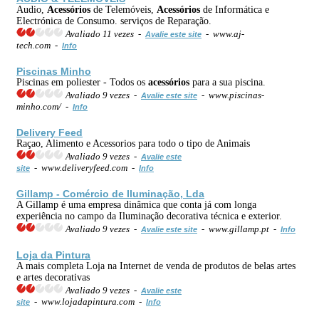
Audio,
Acessórios
de Telemóveis,
Acessórios
de Informática e
Electrónica de Consumo. serviços de Reparação.
Avaliado 11 vezes -
- www.aj-
Avalie este site
tech.com -
Info
Piscinas Minho
Piscinas em poliester - Todos os
acessórios
para a sua piscina.
Avaliado 9 vezes -
- www.piscinas-
Avalie este site
minho.com/ -
Info
Delivery Feed
Raçao, Alimento e Acessorios para todo o tipo de Animais
Avaliado 9 vezes -
Avalie este
- www.deliveryfeed.com -
site
Info
Gillamp - Comércio de Iluminação, Lda
A Gillamp é uma empresa dinâmica que conta já com longa
experiência no campo da Iluminação decorativa técnica e exterior.
Avaliado 9 vezes -
- www.gillamp.pt -
Avalie este site
Info
Loja da Pintura
A mais completa Loja na Internet de venda de produtos de belas artes
e artes decorativas
Avaliado 9 vezes -
Avalie este
- www.lojadapintura.com -
site
Info