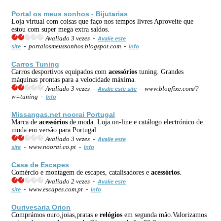
Portal os meus sonhos - Bijutarias
Loja virtual com coisas que faço nos tempos livres Aproveite que
estou com super mega extra saldos.
Avaliado 3 vezes -
Avalie este
- portalosmeussonhos.blogspot.com -
site
Info
Carros Tuning
Carros desportivos equipados com
acessórios
tuning. Grandes
máquinas prontas para a velocidade máxima.
Avaliado 3 vezes -
- www.blogfixe.com/?
Avalie este site
w=tuning -
Info
Missangas.net noorai Portugal
Marca de
acessórios
de moda. Loja on-line e catálogo electrónico de
moda em versão para Portugal
Avaliado 3 vezes -
Avalie este
- www.noorai.co.pt -
site
Info
Casa de Escapes
Comércio e montagem de escapes, catalisadores e
acessórios
.
Avaliado 2 vezes -
Avalie este
- www.escapes.com.pt -
site
Info
Ourivesaria Orion
Comprámos ouro,joias,pratas e
relógios
em segunda mão.Valorizamos