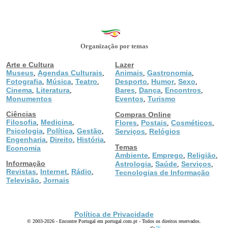
Organização por temas
Arte e Cultura
Lazer
Museus
Agendas Culturais
Animais
Gastronomia
,
,
,
,
Fotografia
Música
Teatro
Desporto
Humor
Sexo
,
,
,
,
,
,
Cinema
Literatura
Bares
Dança
Encontros
,
,
,
,
,
Monumentos
Eventos
Turismo
,
Ciências
Compras Online
Filosofia
Medicina
,
,
Flores
Postais
Cosméticos
,
,
,
Psicologia
Política
Gestão
,
,
,
Serviços
Relógios
,
Engenharia
Direito
História
,
,
,
Temas
Economia
Ambiente
Emprego
Religião
,
,
,
Informação
Astrologia
Saúde
Serviços
,
,
,
Revistas
Internet
Rádio
,
,
,
Tecnologias de Informação
Televisão
Jornais
,
Política de Privacidade
© 2003-2026 - Encontre Portugal em portugal.com.pt - Todos os direitos reservados.