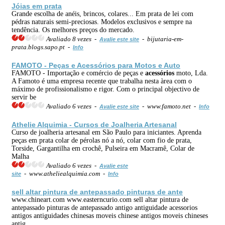
Jóias
em prata
Grande escolha de anéis, brincos, colares... Em prata de lei com
pédras naturais semi-preciosas. Modelos exclusivos e sempre na
tendência. Os melhores preços do mercado.
Avaliado 8 vezes -
- bijutaria-em-
Avalie este site
prata.blogs.sapo.pt -
Info
FAMOTO - Peças e
Acessórios
para Motos e Auto
FAMOTO - Importação e comércio de peças e
acessórios
moto, Lda.
A Famoto é uma empresa recente que trabalha nesta àrea com o
máximo de profissionalismo e rigor. Com o principal objectivo de
servir be
Avaliado 6 vezes -
- www.famoto.net -
Avalie este site
Info
Athelie Alquimia - Cursos de Joalheria Artesanal
Curso de joalheria artesanal em São Paulo para iniciantes. Aprenda
peças em prata colar de pérolas nó a nó, colar com fio de prata,
Torside, Gargantilha em crochê, Pulseira em Macramê, Colar de
Malha
Avaliado 6 vezes -
Avalie este
- www.atheliealquimia.com -
site
Info
sell altar pintura de antepassado pinturas de ante
www.chineart.com www.easterncurio.com sell altar pintura de
antepassado pinturas de antepassado antigo antiguidade acessorios
antigos antiguidades chinesas moveis chinese antigos moveis chineses
antig