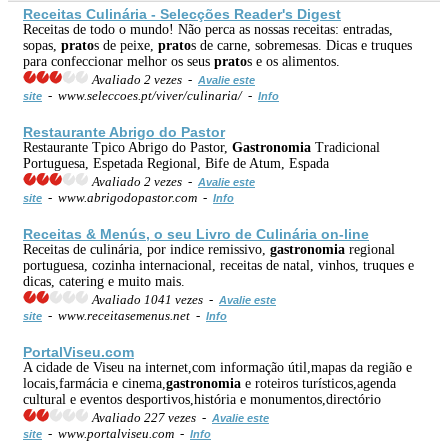
Receitas Culinária - Selecções Reader's Digest
Receitas de todo o mundo! Não perca as nossas receitas: entradas,
sopas,
prato
s de peixe,
prato
s de carne, sobremesas. Dicas e truques
para confeccionar melhor os seus
prato
s e os alimentos.
Avaliado 2 vezes -
Avalie este
- www.seleccoes.pt/viver/culinaria/ -
site
Info
Restaurante Abrigo do Pastor
Restaurante Tpico Abrigo do Pastor,
Gastronomia
Tradicional
Portuguesa, Espetada Regional, Bife de Atum, Espada
Avaliado 2 vezes -
Avalie este
- www.abrigodopastor.com -
site
Info
Receitas & Menús, o seu Livro de Culinária on-line
Receitas de culinária, por indice remissivo,
gastronomia
regional
portuguesa, cozinha internacional, receitas de natal, vinhos, truques e
dicas, catering e muito mais.
Avaliado 1041 vezes -
Avalie este
- www.receitasemenus.net -
site
Info
PortalViseu.com
A cidade de Viseu na internet,com informação útil,mapas da região e
locais,farmácia e cinema,
gastronomia
e roteiros turísticos,agenda
cultural e eventos desportivos,história e monumentos,directório
Avaliado 227 vezes -
Avalie este
- www.portalviseu.com -
site
Info