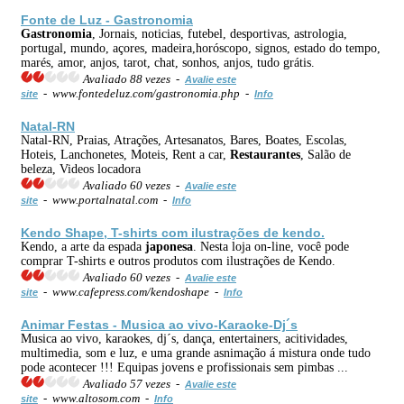
Fonte de Luz -
Gastronomia
Gastronomia
, Jornais, noticias, futebel, desportivas, astrologia,
portugal, mundo, açores, madeira,horóscopo, signos, estado do tempo,
marés, amor, anjos, tarot, chat, sonhos, anjos, tudo grátis.
Avaliado 88 vezes -
Avalie este
- www.fontedeluz.com/gastronomia.php -
site
Info
Natal-RN
Natal-RN, Praias, Atrações, Artesanatos, Bares, Boates, Escolas,
Hoteis, Lanchonetes, Moteis, Rent a car,
Restaurantes
, Salão de
beleza, Videos locadora
Avaliado 60 vezes -
Avalie este
- www.portalnatal.com -
site
Info
Kendo Shape, T-shirts com ilustrações de kendo.
Kendo, a arte da espada
japonesa
. Nesta loja on-line, você pode
comprar T-shirts e outros produtos com ilustrações de Kendo.
Avaliado 60 vezes -
Avalie este
- www.cafepress.com/kendoshape -
site
Info
Animar Festas - Musica ao vivo-Karaoke-Dj´s
Musica ao vivo, karaokes, dj´s, dança, entertainers, acitividades,
multimedia, som e luz, e uma grande asnimação á mistura onde tudo
pode acontecer !!! Equipas jovens e profissionais sem pimbas ...
Avaliado 57 vezes -
Avalie este
- www.altosom.com -
site
Info