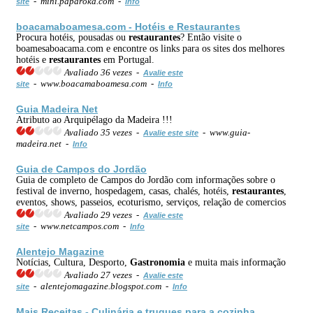
- mini.paparoka.com -
site
Info
boacamaboamesa.com - Hotéis e
Restaurantes
Procura hotéis, pousadas ou
restaurantes
? Então visite o
boamesaboacama.com e encontre os links para os sites dos melhores
hotéis e
restaurantes
em Portugal.
Avaliado 36 vezes -
Avalie este
- www.boacamaboamesa.com -
site
Info
Guia Madeira Net
Atributo ao Arquipélago da Madeira !!!
Avaliado 35 vezes -
- www.guia-
Avalie este site
madeira.net -
Info
Guia de Campos do Jordão
Guia de completo de Campos do Jordão com informações sobre o
festival de inverno, hospedagem, casas, chalés, hotéis,
restaurantes
,
eventos, shows, passeios, ecoturismo, serviços, relação de comercios
Avaliado 29 vezes -
Avalie este
- www.netcampos.com -
site
Info
Alentejo Magazine
Notícias, Cultura, Desporto,
Gastronomia
e muita mais informação
Avaliado 27 vezes -
Avalie este
- alentejomagazine.blogspot.com -
site
Info
Mais Receitas - Culinária e truques para a cozinha