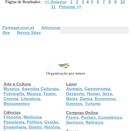
<< Anterior
1
2
3
5
6
7
8
9
10
Página de Resultados:
4
11
Próximo >>
Portugal.com.pt
Adicionar
Site
Novos Sites
Organização por temas
Arte e Cultura
Lazer
Museus
Agendas Culturais
Animais
Gastronomia
,
,
,
,
Fotografia
Música
Teatro
Desporto
Humor
Sexo
,
,
,
,
,
,
Cinema
Literatura
Bares
Dança
Encontros
,
,
,
,
,
Monumentos
Eventos
Turismo
,
Ciências
Compras Online
Filosofia
Medicina
,
,
Flores
Postais
Cosméticos
,
,
,
Psicologia
Política
Gestão
,
,
,
Serviços
Relógios
,
Engenharia
Direito
História
,
,
,