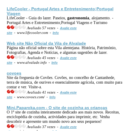
LifeCooler - Portugal Artes e Entretenimento;Portugal
Viagen
LifeCooler - Guia do lazer. Paseios,
gastronomia
, alojamento. -
Portugal Artes e Entretenimento;Portugal Viagens e Turismo
Avaliado 57 vezes -
Avalie este
- www.lifecooler.com -
site
Info
Web site Não Oficial da Vila de Alvalade
Página não oficial sobre esta Vila alentejana. História, Património,
Fotografias, Agenda e Notícias, e algumas sugestões de lazer.
Avaliado 45 vezes -
Avalie este
- www.alvalade.info -
site
Info
covoes
Site da freguesia de Covões. Covões, no concelho de Cantanhede,
terra de música, de ourives e essencialmente agrícola, com muito para
contar e ver. Visite-a.
Avaliado 41 vezes -
Avalie este
- www.covoes.com/ -
site
Info
Mini.Paparoka.com - O site de cozinha as crianças
O 1º site de cozinha inteiramente dedicado aos mais novos. Receitas,
enciclopédia de cozinha, actividades para imprimir, etc. Venha
descobrir e apresente um mundo novo aos seus pequenos!
Avaliado 37 vezes -
Avalie este