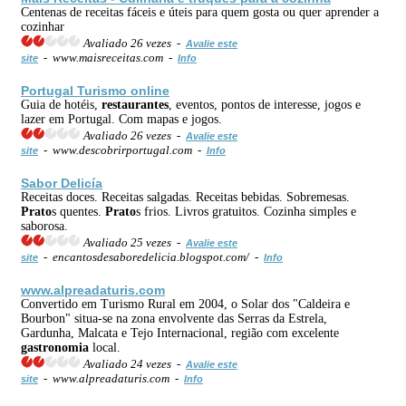
Centenas de receitas fáceis e úteis para quem gosta ou quer aprender a
cozinhar
Avaliado 26 vezes -
Avalie este
- www.maisreceitas.com -
site
Info
Portugal Turismo online
Guia de hotéis,
restaurantes
, eventos, pontos de interesse, jogos e
lazer em Portugal. Com mapas e jogos.
Avaliado 26 vezes -
Avalie este
- www.descobrirportugal.com -
site
Info
Sabor Delicía
Receitas doces. Receitas salgadas. Receitas bebidas. Sobremesas.
Prato
s quentes.
Prato
s frios. Livros gratuitos. Cozinha simples e
saborosa.
Avaliado 25 vezes -
Avalie este
- encantosdesaboredelicia.blogspot.com/ -
site
Info
www.alpreadaturis.com
Convertido em Turismo Rural em 2004, o Solar dos "Caldeira e
Bourbon" situa-se na zona envolvente das Serras da Estrela,
Gardunha, Malcata e Tejo Internacional, região com excelente
gastronomia
local.
Avaliado 24 vezes -
Avalie este
- www.alpreadaturis.com -
site
Info