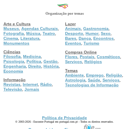
Organização por temas
Arte e Cultura
Lazer
Museus
Agendas Culturais
Animais
Gastronomia
,
,
,
,
Fotografia
Música
Teatro
Desporto
Humor
Sexo
,
,
,
,
,
,
Cinema
Literatura
Bares
Dança
Encontros
,
,
,
,
,
Monumentos
Eventos
Turismo
,
Ciências
Compras Online
Filosofia
Medicina
,
,
Flores
Postais
Cosméticos
,
,
,
Psicologia
Política
Gestão
,
,
,
Serviços
Relógios
,
Engenharia
Direito
História
,
,
,
Temas
Economia
Ambiente
Emprego
Religião
,
,
,
Informação
Astrologia
Saúde
Serviços
,
,
,
Revistas
Internet
Rádio
,
,
,
Tecnologias de Informação
Televisão
Jornais
,
Política de Privacidade
© 2003-2026 - Encontre Portugal em portugal.com.pt - Todos os direitos reservados.