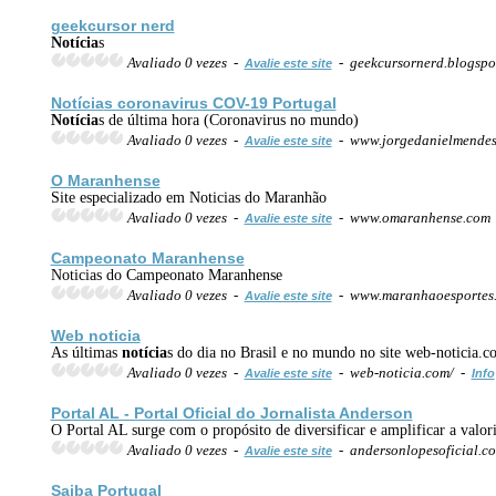
geekcursor nerd
Notícia
s
Avaliado 0 vezes -
- geekcursornerd.blogspo
Avalie este site
Notícia
s coronavirus COV-19 Portugal
Notícia
s de última hora (Coronavirus no mundo)
Avaliado 0 vezes -
- www.jorgedanielmendes
Avalie este site
O Maranhense
Site especializado em Noticias do Maranhão
Avaliado 0 vezes -
- www.omaranhense.com
Avalie este site
Campeonato Maranhense
Noticias do Campeonato Maranhense
Avaliado 0 vezes -
- www.maranhaoesportes.
Avalie este site
Web noticia
As últimas
notícia
s do dia no Brasil e no mundo no site web-noticia.c
Avaliado 0 vezes -
- web-noticia.com/ -
Avalie este site
Info
Portal AL - Portal Oficial do
Jornal
ista Anderson
O Portal AL surge com o propósito de diversificar e amplificar a valori
Avaliado 0 vezes -
- andersonlopesoficial.c
Avalie este site
Saiba Portugal