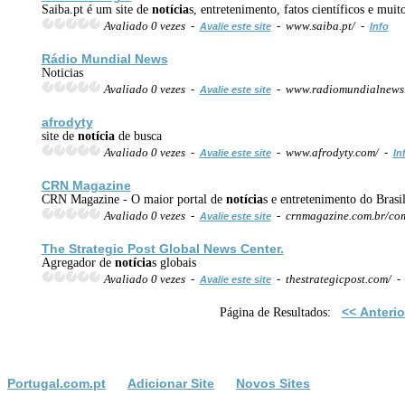
Saiba.pt é um site de
notícia
s, entretenimento, fatos científicos e muit
Avaliado 0 vezes -
- www.saiba.pt/ -
Avalie este site
Info
Rádio Mundial News
Noticias
Avaliado 0 vezes -
- www.radiomundialnews
Avalie este site
afrodyty
site de
notícia
de busca
Avaliado 0 vezes -
- www.afrodyty.com/ -
Avalie este site
In
CRN Magazine
CRN Magazine - O maior portal de
notícia
s e entretenimento do Brasi
Avaliado 0 vezes -
- crnmagazine.com.br/com
Avalie este site
The Strategic Post Global News Center.
Agregador de
notícia
s globais
Avaliado 0 vezes -
- thestrategicpost.com/ 
Avalie este site
<< Anterio
Página de Resultados:
Portugal.com.pt
Adicionar Site
Novos Sites