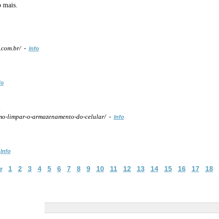
o mais.
.com.br/ -
Info
fo
l
o-limpar-o-armazenamento-do-celular/ -
Info
-
Info
r
1
2
3
4
5
6
7
8
9
10
11
12
13
14
15
16
17
18