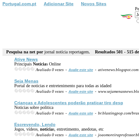
Portugal.com.pt
Adicionar Site
Novos Sites
Pe
Pesquisa na net por
jornal notícia reportagem
. Resultados 501 - 515 de
Ative News
Principais
Notícia
s Online
Avaliado 0 vezes -
- ativenews.blogspot.co
Avalie este site
Seja Menas
Portal de noticias e entretenimento para todas as idaded
Avaliado 0 vezes -
- www.sejamenasnews.bl
Avalie este site
Crianças e Adolescentes poderão praticar tiro desp
Noticias sobre politica
Avaliado 0 vezes -
- br.blastingpop.com/bras
Avalie este site
Escrevendo, Lendo
Jogos, vídeos,
notícia
s, entretimento, anedotas, etc
Avaliado 0 vezes -
- joaomoreiraprofessor.b
Avalie este site