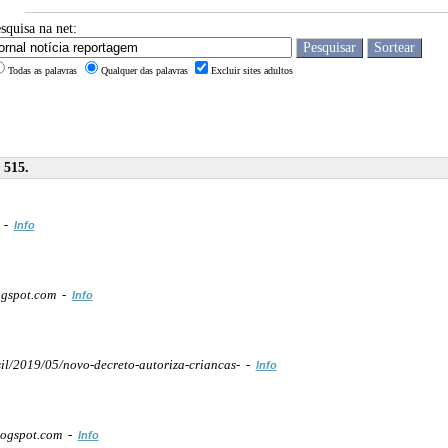
squisa na net:
Todas as palavras
Qualquer das palavras
Excluir sites adultos
 515.
m -
Info
ogspot.com -
Info
il/2019/05/novo-decreto-autoriza-criancas- -
Info
logspot.com -
Info