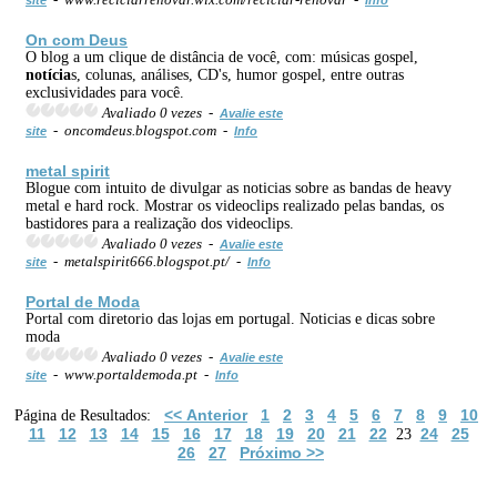
On com Deus
O blog a um clique de distância de você, com: músicas gospel,
notícia
s, colunas, análises, CD's, humor gospel, entre outras
exclusividades para você.
Avaliado 0 vezes -
Avalie este
- oncomdeus.blogspot.com -
site
Info
metal spirit
Blogue com intuito de divulgar as noticias sobre as bandas de heavy
metal e hard rock. Mostrar os videoclips realizado pelas bandas, os
bastidores para a realização dos videoclips.
Avaliado 0 vezes -
Avalie este
- metalspirit666.blogspot.pt/ -
site
Info
Portal de Moda
Portal com diretorio das lojas em portugal. Noticias e dicas sobre
moda
Avaliado 0 vezes -
Avalie este
- www.portaldemoda.pt -
site
Info
<< Anterior
1
2
3
4
5
6
7
8
9
10
Página de Resultados:
11
12
13
14
15
16
17
18
19
20
21
22
24
25
23
26
27
Próximo >>