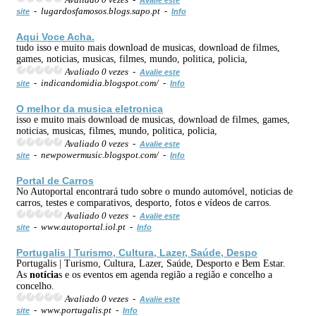
- lugardosfamosos.blogs.sapo.pt -
site
Info
Aqui Voce Acha.
tudo isso e muito mais download de musicas, download de filmes,
games, noticias, musicas, filmes, mundo, politica, policia,
Avaliado 0 vezes -
Avalie este
- indicandomidia.blogspot.com/ -
site
Info
O melhor da musica eletronica
isso e muito mais download de musicas, download de filmes, games,
noticias, musicas, filmes, mundo, politica, policia,
Avaliado 0 vezes -
Avalie este
- newpowermusic.blogspot.com/ -
site
Info
Portal de Carros
No Autoportal encontrará tudo sobre o mundo automóvel, noticias de
carros, testes e comparativos, desporto, fotos e vídeos de carros.
Avaliado 0 vezes -
Avalie este
- www.autoportal.iol.pt -
site
Info
Portugalis | Turismo, Cultura, Lazer, Saúde, Despo
Portugalis | Turismo, Cultura, Lazer, Saúde, Desporto e Bem Estar.
As
notícia
s e os eventos em agenda região a região e concelho a
concelho.
Avaliado 0 vezes -
Avalie este
- www.portugalis.pt -
site
Info