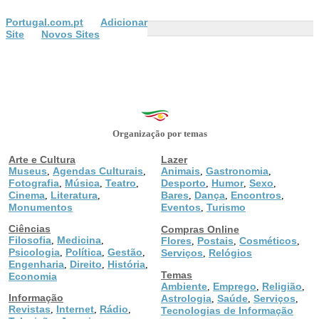
Portugal.com.pt
Adicionar
Site
Novos Sites
Organização por temas
Arte e Cultura
Lazer
Museus
Agendas Culturais
Animais
Gastronomia
,
,
,
,
Fotografia
Música
Teatro
Desporto
Humor
Sexo
,
,
,
,
,
,
Cinema
Literatura
Bares
Dança
Encontros
,
,
,
,
,
Monumentos
Eventos
Turismo
,
Ciências
Compras Online
Filosofia
Medicina
,
,
Flores
Postais
Cosméticos
,
,
,
Psicologia
Política
Gestão
,
,
,
Serviços
Relógios
,
Engenharia
Direito
História
,
,
,
Temas
Economia
Ambiente
Emprego
Religião
,
,
,
Informação
Astrologia
Saúde
Serviços
,
,
,
Revistas
Internet
Rádio
,
,
,
Tecnologias de Informação