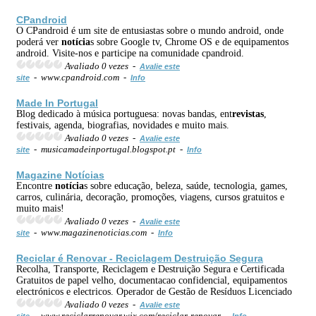
CPandroid
O CPandroid é um site de entusiastas sobre o mundo android, onde
poderá ver
notícia
s sobre Google tv, Chrome OS e de equipamentos
android. Visite-nos e participe na comunidade cpandroid.
Avaliado 0 vezes -
Avalie este
- www.cpandroid.com -
site
Info
Made In Portugal
Blog dedicado à música portuguesa: novas bandas, ent
revistas
,
festivais, agenda, biografias, novidades e muito mais.
Avaliado 0 vezes -
Avalie este
- musicamadeinportugal.blogspot.pt -
site
Info
Magazine
Notícia
s
Encontre
notícia
s sobre educação, beleza, saúde, tecnologia, games,
carros, culinária, decoração, promoções, viagens, cursos gratuitos e
muito mais!
Avaliado 0 vezes -
Avalie este
- www.magazinenoticias.com -
site
Info
Reciclar é Renovar - Reciclagem Destruição Segura
Recolha, Transporte, Reciclagem e Destruição Segura e Certificada
Gratuitos de papel velho, documentacao confidencial, equipamentos
electrónicos e electricos. Operador de Gestão de Resíduos Licenciado
Avaliado 0 vezes -
Avalie este
- www.reciclarrenovar.wix.com/reciclar-renovar -
site
Info