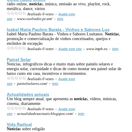
rádio online,
notícia
s, música, emissão ao vivo, playlist, rock,
metálica, dance, vários
Avaliado 0 vezes -
Avalie este
- www.coolradio.pt.am/ -
site
Info
Isabel Maria Paulino Barata - Vinhos e Sabores Lus
Isabel Maria Paulino Barata - Vinhos e Sabores Lusitanos.
Notícia
s,
promoção e comercialização de vinhos conceituados, queijos e
enchidos de excepção.
Avaliado 0 vezes -
- www.impb.eu -
Avalie este site
Info
Painel Solar
Noticias, infográficos dicas e muito mais sobre painéis solares e
energia solar, curiosidade e dicas de como montar seu painel solar de
baixo custo em casa, incentivos e investimentos.
Avaliado 0 vezes -
Avalie este
- painelsolares.com/ -
site
Info
Actualidades actuais
Um blog sempre atual, que apresenta as
notícia
s, vídeos, músicas,
cinema, diariamente.
Avaliado 0 vezes -
Avalie este
- actualidadesactuais.blogspot.com/ -
site
Info
Vida Radical
Notícia
s sobre religião