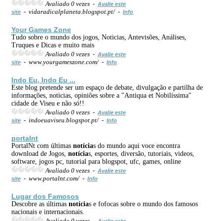
Avaliado 0 vezes -
Avalie este
- vidaradicalplaneta.blogspot.pt/ -
site
Info
Your Games Zone
Tudo sobre o mundo dos jogos, Noticias, Antevisões, Análises,
Truques e Dicas e muito mais
Avaliado 0 vezes -
Avalie este
- www.yourgameszone.com/ -
site
Info
Indo Eu, Indo Eu ...
Este blog pretende ser um espaço de debate, divulgação e partilha de
informações, noticias, opiniões sobre a "Antiqua et Nobilíssima"
cidade de Viseu e não só!!
Avaliado 0 vezes -
Avalie este
- indoeuaviseu.blogspot.pt/ -
site
Info
portalnt
PortalNt com últimas
notícia
s do mundo aqui voce encontra
download de Jogos,
notícia
s, esportes, diversão, tutoriais, videos,
software, jogos pc, tutorial para blogspot, ufc, games, online
Avaliado 0 vezes -
Avalie este
- www.portalnt.com/ -
site
Info
Lugar dos Famosos
Descobre as últimas
notícia
s e fofocas sobre o mundo dos famosos
nacionais e internacionais.
Avaliado 0 vezes -
Avalie este