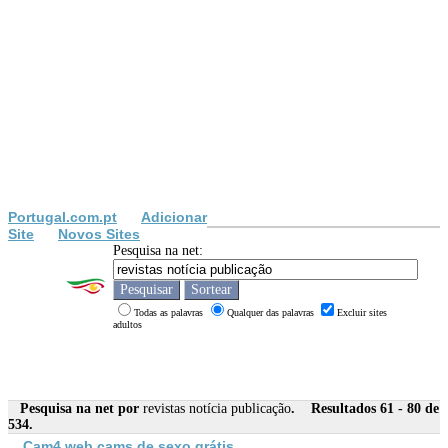
Portugal.com.pt
Adicionar
Site
Novos Sites
Pesquisa na net:
Todas as palavras
Qualquer das palavras
Excluir sites
adultos
Pesquisa na net por
revistas notícia publicação
. Resultados 61 - 80 de
534.
Cam4 web cams de sexo grátis