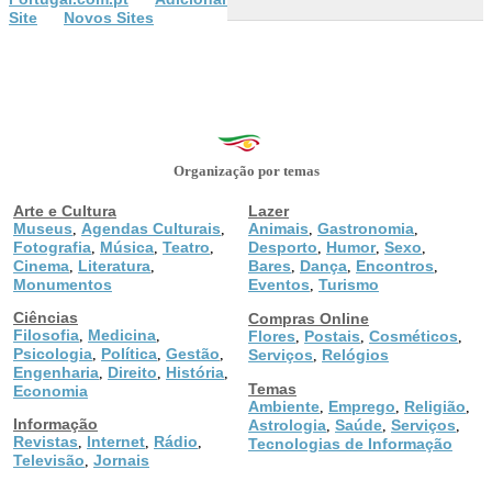
Site
Novos Sites
Organização por temas
Arte e Cultura
Lazer
Museus
Agendas Culturais
Animais
Gastronomia
,
,
,
,
Fotografia
Música
Teatro
Desporto
Humor
Sexo
,
,
,
,
,
,
Cinema
Literatura
Bares
Dança
Encontros
,
,
,
,
,
Monumentos
Eventos
Turismo
,
Ciências
Compras Online
Filosofia
Medicina
,
,
Flores
Postais
Cosméticos
,
,
,
Psicologia
Política
Gestão
,
,
,
Serviços
Relógios
,
Engenharia
Direito
História
,
,
,
Temas
Economia
Ambiente
Emprego
Religião
,
,
,
Informação
Astrologia
Saúde
Serviços
,
,
,
Revistas
Internet
Rádio
,
,
,
Tecnologias de Informação
Televisão
Jornais
,