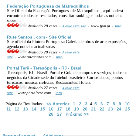
Federação Portuguesa de Matraquilhos
Site Oficial da Federação Portuguesa de Matraquilhos , aqui poderá
encontrar todos os resultados, consultar rankings e todas as noticias
sobre ...
Avaliado 28 vezes -
- www.fpm.pt -
Avalie este site
Info
Rute Santos . com - Site Oficial
Site oficial da Pintora Portuguesa.Galeria de obras de arte,exposições,
agenda,noticias actualizadas.
Avaliado 28 vezes -
Avalie este
- www.rutesantos.com -
site
Info
Portal Terê - Teresópolis - RJ - Brasil
Teresópolis, RJ - Brasil. Portal e Guia de compras e serviços, todos os
negócios da Cidade sede do futebol brasileiro. Curiosidades, pontos
turísticos, música,
notícia
s, Restaurantes, Hotéis.
Avaliado 27 vezes -
Avalie este
- www.portaltere.com -
site
Info
<< Anterior
1
2
3
5
6
7
8
9
10
Página de Resultados:
4
11
12
13
14
15
16
17
18
19
20
21
22
23
24
25
26
27
Próximo >>
Portugal.com.pt
Adicionar