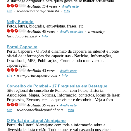
A startpage obrigatória para quem gosta de se manter actualizado
Avaliado 174 vezes -
Avalie este
- www.eusou.com/jornalista -
site
Info
Nelly Furtado
Fotos, letras, biografia, ent
revistas
, frases, etc.
Avaliado 49 vezes -
- www.nelly-
Avalie este site
furtado.portais.ws/ -
Info
Portal Capoeira
Portal Capoeira - O Portal dinâmico da capoeira na internet e Fonte
oficial de informações dos capoeiristas -
Notícia
s, Informações,
Downloads, MP3, Publicações, Fórum e todo o universo da
capoeiragem
Avaliado 43 vezes -
Avalie este
- www.portalcapoeira.com -
site
Info
Concelho de Pombal - 17 Freguesias em Destaque
Site regional do concelho de Pombal, com Fotos, História,
Associações, Mapas, Noticias, Informação, contactos, locais de lazer,
Freguesias, Eventos, etc. - o que visitar e descobrir - Veja a foto
Avaliado 39 vezes -
Avalie este
- www.concelhodepombal.com -
site
Info
O Portal do Litoral Alentejano
Portal do Litoral Alentejano com toda a informação sobre a
diversidade desta região. Tudo o que se vai passando nos cinco