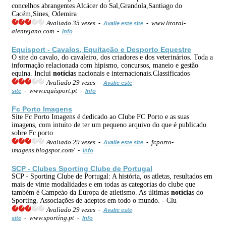
concelhos abrangentes Alcácer do Sal,Grandola,Santiago do
Cacém,Sines, Odemira
Avaliado 35 vezes -
- www.litoral-
Avalie este site
alentejano.com -
Info
Equisport - Cavalos, Equitação e Desporto Equestre
O site do cavalo, do cavaleiro, dos criadores e dos veterinários. Toda a
informação relacionada com hipismo, concursos, maneio e gestão
equina. Inclui
notícia
s nacionais e internacionais.Classificados
Avaliado 29 vezes -
Avalie este
- www.equisport.pt -
site
Info
Fc Porto Imagens
Site Fc Porto Imagens é dedicado ao Clube FC Porto e as suas
imagens, com intuito de ter um pequeno arquivo do que é publicado
sobre Fc porto
Avaliado 29 vezes -
- fcporto-
Avalie este site
imagens.blogspot.com/ -
Info
SCP - Clubes Sporting Clube de Portugal
SCP - Sporting Clube de Portugal: A história, os atletas, resultados em
mais de vinte modalidades e em todas as categorias do clube que
também é Campeào da Europa de atletismo. As últimas
notícia
s do
Sporting. Associações de adeptos em todo o mundo. - Clu
Avaliado 29 vezes -
Avalie este
- www.sporting.pt -
site
Info