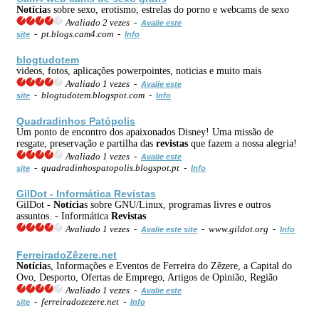
Notícia
s sobre sexo, erotismo, estrelas do porno e webcams de sexo
Avaliado 2 vezes -
Avalie este
- pt.blogs.cam4.com -
site
Info
blogtudotem
videos, fotos, aplicações powerpointes, noticias e muito mais
Avaliado 1 vezes -
Avalie este
- blogtudotem.blogspot.com -
site
Info
Quadradinhos Patópolis
Um ponto de encontro dos apaixonados Disney! Uma missão de
resgate, preservação e partilha das
revistas
que fazem a nossa alegria!
Avaliado 1 vezes -
Avalie este
- quadradinhospatopolis.blogspot.pt -
site
Info
GilDot - Informática
Revistas
GilDot -
Notícia
s sobre GNU/Linux, programas livres e outros
assuntos. - Informática
Revistas
Avaliado 1 vezes -
- www.gildot.org -
Avalie este site
Info
FerreiradoZêzere.net
Notícia
s, Informações e Eventos de Ferreira do Zêzere, a Capital do
Ovo, Desporto, Ofertas de Emprego, Artigos de Opinião, Região
Avaliado 1 vezes -
Avalie este
- ferreiradozezere.net -
site
Info