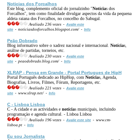
Noticias dos Forcalhos
Este blog, complemento oficial do jornalzinho "
Notícia
s dos
Forcalhos", tem como finalidade divulgar aspectos da vida da pequena
aldeia raiana dos Forcalhos, no concelho do Sabugal.
Avaliado 236 vezes -
Avalie este
- noticiasdosforcalhos.blogspot.com/ -
site
Info
Peão Dobrado
Blog informativo sobre o xadrez nacional e internacional.
Notícia
s,
análise de partidas, torneios, etc.
Avaliado 230 vezes -
Avalie este
- peaodobrado.blog.com/ -
site
Info
XLRAP - Pensa em Grande - Portal Portugues de HipH
Portal Português dedicado ao HipHop, com
Notícia
s, Agenda,
Biografias, Livros, Filmes, Fórum, Reportagens, etc.
Avaliado 221 vezes -
Avalie este
- www.xlrap.net/ -
site
Info
C - Lisboa Lisboa
C - A cidade e as actividades e
notícia
s municipais, incluindo
programaçào e agenda cultural. - Lisboa Lisboa
Avaliado 196 vezes -
- www.cm-
Avalie este site
lisboa.pt -
Info
Eu sou Jornalista