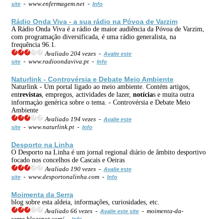
- www.enfermagem.net -
site
Info
Rádio Onda Viva - a sua rádio na Póvoa de Varzim
A Rádio Onda Viva é a rádio de maior audiência da Póvoa de Varzim,
com programação diversificada, é uma rádio generalista, na
frequência 96.1.
Avaliado 204 vezes -
Avalie este
- www.radioondaviva.pt -
site
Info
Naturlink - Controvérsia e Debate Meio Ambiente
Naturlink - Um portal ligado ao meio ambiente. Contém artigos,
ent
revistas
, empregos, actividades de lazer,
notícia
s e muita outra
informaçào genérica sobre o tema. - Controvérsia e Debate Meio
Ambiente
Avaliado 194 vezes -
Avalie este
- www.naturlink.pt -
site
Info
Desporto na Linha
O Desporto na Linha é um jornal regional diário de âmbito desportivo
focado nos concelhos de Cascais e Oeiras
Avaliado 190 vezes -
Avalie este
- www.desportonalinha.com -
site
Info
Moimenta da Serra
blog sobre esta aldeia, informações, curiosidades, etc.
Avaliado 66 vezes -
- moimenta-da-
Avalie este site
serra.blogspot.com/ -
Info