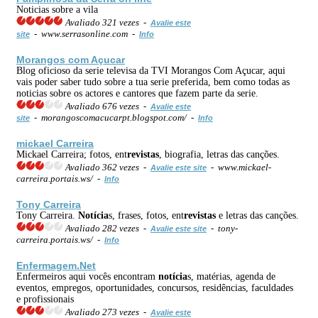
Noticias sobre a vila
Avaliado 321 vezes -
Avalie este
- www.serrasonline.com -
site
Info
Morangos com Açucar
Blog oficioso da serie televisa da TVI Morangos Com Açucar, aqui
vais poder saber tudo sobre a tua serie preferida, bem como todas as
noticias sobre os actores e cantores que fazem parte da serie.
Avaliado 676 vezes -
Avalie este
- morangoscomacucarpt.blogspot.com/ -
site
Info
mickael Carreira
Mickael Carreira; fotos, ent
revistas
, biografia, letras das canções.
Avaliado 362 vezes -
- www.mickael-
Avalie este site
carreira.portais.ws/ -
Info
Tony Carreira
Tony Carreira.
Notícia
s, frases, fotos, ent
revistas
e letras das canções.
Avaliado 282 vezes -
- tony-
Avalie este site
carreira.portais.ws/ -
Info
Enfermagem.Net
Enfermeiros aqui vocês encontram
notícia
s, matérias, agenda de
eventos, empregos, oportunidades, concursos, residências, faculdades
e profissionais
Avaliado 273 vezes -
Avalie este