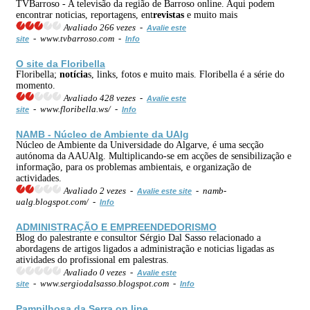
TVBarroso - A televisão da região de Barroso online. Aqui podem
encontrar noticias, reportagens, ent
revistas
e muito mais
Avaliado 266 vezes -
Avalie este
- www.tvbarroso.com -
site
Info
O site da Floribella
Floribella;
notícia
s, links, fotos e muito mais. Floribella é a série do
momento.
Avaliado 428 vezes -
Avalie este
- www.floribella.ws/ -
site
Info
NAMB - Núcleo de Ambiente da UAlg
Núcleo de Ambiente da Universidade do Algarve, é uma secção
autónoma da AAUAlg. Multiplicando-se em acções de sensibilização e
informação, para os problemas ambientais, e organização de
actividades.
Avaliado 2 vezes -
- namb-
Avalie este site
ualg.blogspot.com/ -
Info
ADMINISTRAÇÃO E EMPREENDEDORISMO
Blog do palestrante e consultor Sérgio Dal Sasso relacionado a
abordagens de artigos ligados a administração e noticias ligadas as
atividades do profissional em palestras.
Avaliado 0 vezes -
Avalie este
- www.sergiodalsasso.blogspot.com -
site
Info
Pampilhosa da Serra on line