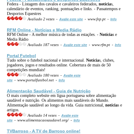
Federa - Listagem dos cavalos e cavaleiros federados,
notícia
s,
calendário de eventos, ranking, pontuações e links. - Passatempos e
Desportos Equestres
Avaliado 2 vezes -
- www.fep.pt -
Avalie este site
Info
RFM Online -
Notícia
s e Media Rádio
RFM Online - A melhor música de todas as estações. -
Notícia
s e
Media Rádio
Avaliado 187 vezes -
- www.rfm.pt -
Avalie este site
Info
Portal Futebol
Tudo sobre o futebol nacional e internacional.
Notícia
s, clubes,
jogadores, jogos e resultados online. Cobertura de mais de 50
competições mundiais!
Avaliado 180 vezes -
Avalie este
- www.portalfutebol.net -
site
Info
Alimentação Saudável - Guia de Nutrição
O mais completo website em lígua portuguesa sobre alimentação
saudável e nutrição. Os alimentos mais saudáveis do Mundo.
Alimentação saudável ao longo da vida. Guia nutricional,
notícia
s e
artigos.
Avaliado 14 vezes -
Avalie este
- www.alimentacaosaudavel.org/ -
site
Info
TVBarroso - A TV de Barroso online!