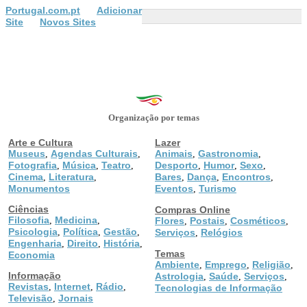
Portugal.com.pt
Adicionar
Site
Novos Sites
Organização por temas
Arte e Cultura
Lazer
Museus
Agendas Culturais
Animais
Gastronomia
,
,
,
,
Fotografia
Música
Teatro
Desporto
Humor
Sexo
,
,
,
,
,
,
Cinema
Literatura
Bares
Dança
Encontros
,
,
,
,
,
Monumentos
Eventos
Turismo
,
Ciências
Compras Online
Filosofia
Medicina
,
,
Flores
Postais
Cosméticos
,
,
,
Psicologia
Política
Gestão
,
,
,
Serviços
Relógios
,
Engenharia
Direito
História
,
,
,
Temas
Economia
Ambiente
Emprego
Religião
,
,
,
Informação
Astrologia
Saúde
Serviços
,
,
,
Revistas
Internet
Rádio
,
,
,
Tecnologias de Informação
Televisão
Jornais
,