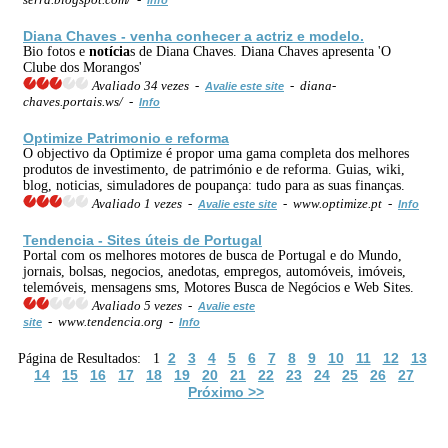
Diana Chaves - venha conhecer a actriz e modelo.
Bio fotos e
notícia
s de Diana Chaves. Diana Chaves apresenta 'O
Clube dos Morangos'
Avaliado 34 vezes -
- diana-
Avalie este site
chaves.portais.ws/ -
Info
Optimize Patrimonio e reforma
O objectivo da Optimize é propor uma gama completa dos melhores
produtos de investimento, de património e de reforma. Guias, wiki,
blog, noticias, simuladores de poupança: tudo para as suas finanças.
Avaliado 1 vezes -
- www.optimize.pt -
Avalie este site
Info
Tendencia - Sites úteis de Portugal
Portal com os melhores motores de busca de Portugal e do Mundo,
jornais, bolsas, negocios, anedotas, empregos, automóveis, imóveis,
telemóveis, mensagens sms, Motores Busca de Negócios e Web Sites.
Avaliado 5 vezes -
Avalie este
- www.tendencia.org -
site
Info
2
3
4
5
6
7
8
9
10
11
12
13
Página de Resultados: 1
14
15
16
17
18
19
20
21
22
23
24
25
26
27
Próximo >>