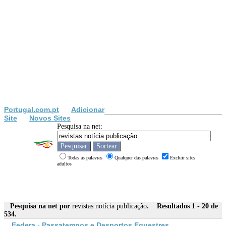
Portugal.com.pt
Adicionar
Site
Novos Sites
Pesquisa na net:
Todas as palavras
Qualquer das palavras
Excluir sites
adultos
Pesquisa na net por
revistas notícia publicação
. Resultados 1 - 20 de
534.
Federa - Passatempos e Desportos Equestres