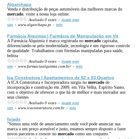
Algarchapa
Venda e distribuição de peças automóveis das melhores marcas do
mercado
, visite a nossa loja online.
Avaliado 0 vezes -
Avalie este
- www.algarchapa.pt -
site
Info
Farmácia Alquimia | Farmácia de Manipulação em Vit
A Farmácia Alquimia é marca registrada no
mercado
capixaba,
diferenciando-se pela modernidade, tecnologia e um rigoroso controle
de qualidade. Trabalhamos com fórmulas manipuladas para saúde,
beleza
Avaliado 0 vezes -
Avalie este
- www.farmaciaalquimia.com.br/ -
site
Info
Ica Construtora | Apartamentos de 02 e 03 Quartos
A ICA Construtora e Incorporadora surgiu no
mercado
de
incorporação e construção em 2009, em Vila Velha, Espírito Santo,
com o objetivo de oferecer o que há de melhor e mais inovador aos
seus clientes
Avaliado 0 vezes -
Avalie este
- www.icaconstrutora.com.br -
site
Info
fuiads
"Somos uma rede de anunciamento onde você pode anunciar sua
marca a um preço acessível e justo, estamos sempre disposto a fazer
novos parceiros e crescer no
mercado
como um conjunto."