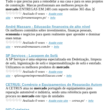
Tudo o que precisa para a remodelar a sua casa e para os seus projetos
de construção. Marcas profissionais aos melhores preços do
mercado
.ENTREGAS EM 24H com suporte online 365 dias.🥇
Avaliado 0 vezes -
Avalie este
- www.ferramentaspro.pt/ -
site
Info
André Massaro - Educação financeira de alto nível
Os melhores conteúdos sobre investimentos, finanças pessoais,
economia
e negócios para quem realmente quer aprender e dominar
esses temas
Avaliado 0 vezes -
Avalie este
- www.andremassaro.com.br -
site
Info
SP Serviços - Lavagem de Sofá
A SP Serviços é uma empresa especializada em Dedetização, limpeza
de sofá, higienização de sofá e impermeabilização de sofá e estofado.
Utilizamos os melhores produtos do
mercado
.
Avaliado 0 vezes -
Avalie este
- splavagemeimpermeabilizacao.com/ -
site
Info
CETRUS: Comércio e Equipamentos de Reparação Autom
A CETRUS atua no
mercado
português de equipamentos para
reparação automóvel e indústria, sendo uma referência para quem
procura no
mercado
este tipo de unidades
Avaliado 0 vezes -
- cetrus.pt/ -
Avalie este site
Info
IVO Cutelarias