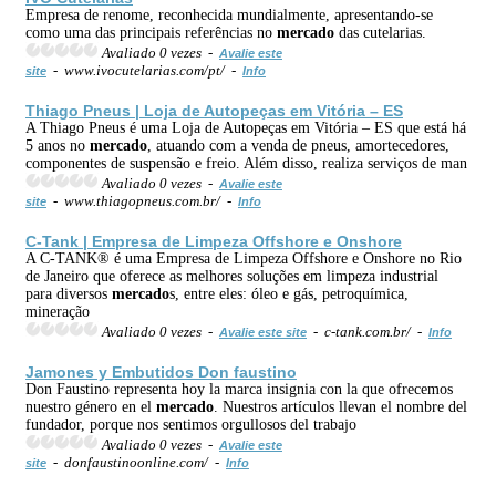
Empresa de renome, reconhecida mundialmente, apresentando-se
como uma das principais referências no
mercado
das cutelarias.
Avaliado 0 vezes -
Avalie este
- www.ivocutelarias.com/pt/ -
site
Info
Thiago Pneus | Loja de Autopeças em Vitória – ES
A Thiago Pneus é uma Loja de Autopeças em Vitória – ES que está há
5 anos no
mercado
, atuando com a venda de pneus, amortecedores,
componentes de suspensão e freio. Além disso, realiza serviços de man
Avaliado 0 vezes -
Avalie este
- www.thiagopneus.com.br/ -
site
Info
C-Tank | Empresa de Limpeza Offshore e Onshore
A C-TANK® é uma Empresa de Limpeza Offshore e Onshore no Rio
de Janeiro que oferece as melhores soluções em limpeza industrial
para diversos
mercado
s, entre eles: óleo e gás, petroquímica,
mineração
Avaliado 0 vezes -
- c-tank.com.br/ -
Avalie este site
Info
Jamones y Embutidos Don faustino
Don Faustino representa hoy la marca insignia con la que ofrecemos
nuestro género en el
mercado
. Nuestros artículos llevan el nombre del
fundador, porque nos sentimos orgullosos del trabajo
Avaliado 0 vezes -
Avalie este
- donfaustinoonline.com/ -
site
Info