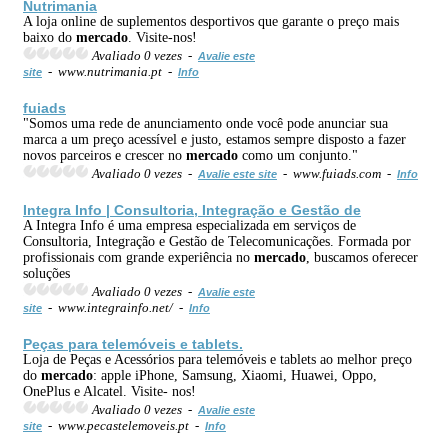
Nutrimania
A loja online de suplementos desportivos que garante o preço mais
baixo do
mercado
. Visite-nos!
Avaliado 0 vezes -
Avalie este
- www.nutrimania.pt -
site
Info
fuiads
"Somos uma rede de anunciamento onde você pode anunciar sua
marca a um preço acessível e justo, estamos sempre disposto a fazer
novos parceiros e crescer no
mercado
como um conjunto."
Avaliado 0 vezes -
- www.fuiads.com -
Avalie este site
Info
Integra Info | Consultoria, Integração e Gestão de
A Integra Info é uma empresa especializada em serviços de
Consultoria, Integração e Gestão de Telecomunicações. Formada por
profissionais com grande experiência no
mercado
, buscamos oferecer
soluções
Avaliado 0 vezes -
Avalie este
- www.integrainfo.net/ -
site
Info
Peças para telemóveis e tablets.
Loja de Peças e Acessórios para telemóveis e tablets ao melhor preço
do
mercado
: apple iPhone, Samsung, Xiaomi, Huawei, Oppo,
OnePlus e Alcatel. Visite- nos!
Avaliado 0 vezes -
Avalie este
- www.pecastelemoveis.pt -
site
Info