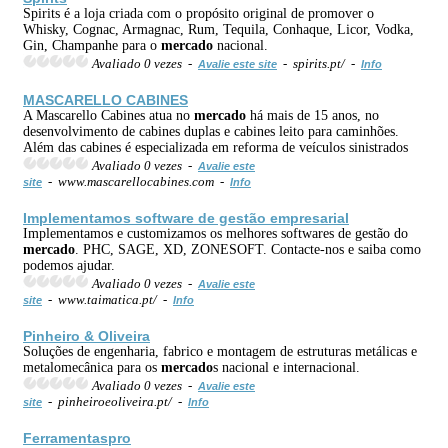
Spirits é a loja criada com o propósito original de promover o
Whisky, Cognac, Armagnac, Rum, Tequila, Conhaque, Licor, Vodka,
Gin, Champanhe para o
mercado
nacional.
Avaliado 0 vezes -
- spirits.pt/ -
Avalie este site
Info
MASCARELLO CABINES
A Mascarello Cabines atua no
mercado
há mais de 15 anos, no
desenvolvimento de cabines duplas e cabines leito para caminhões.
Além das cabines é especializada em reforma de veículos sinistrados
Avaliado 0 vezes -
Avalie este
- www.mascarellocabines.com -
site
Info
Implementamos software de gestão empresarial
Implementamos e customizamos os melhores softwares de gestão do
mercado
. PHC, SAGE, XD, ZONESOFT. Contacte-nos e saiba como
podemos ajudar.
Avaliado 0 vezes -
Avalie este
- www.taimatica.pt/ -
site
Info
Pinheiro & Oliveira
Soluções de engenharia, fabrico e montagem de estruturas metálicas e
metalomecânica para os
mercado
s nacional e internacional.
Avaliado 0 vezes -
Avalie este
- pinheiroeoliveira.pt/ -
site
Info
Ferramentaspro