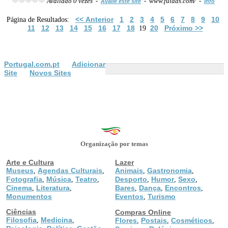
Avaliado 0 vezes -
- www.fuiads.com/ -
Avalie este site
Info
<< Anterior
1
2
3
4
5
6
7
8
9
10
Página de Resultados:
11
12
13
14
15
16
17
18
20
Próximo >>
19
Portugal.com.pt
Adicionar
Site
Novos Sites
Organização por temas
Arte e Cultura
Lazer
Museus
Agendas Culturais
Animais
Gastronomia
,
,
,
,
Fotografia
Música
Teatro
Desporto
Humor
Sexo
,
,
,
,
,
,
Cinema
Literatura
Bares
Dança
Encontros
,
,
,
,
,
Monumentos
Eventos
Turismo
,
Ciências
Compras Online
Filosofia
Medicina
,
,
Flores
Postais
Cosméticos
,
,
,