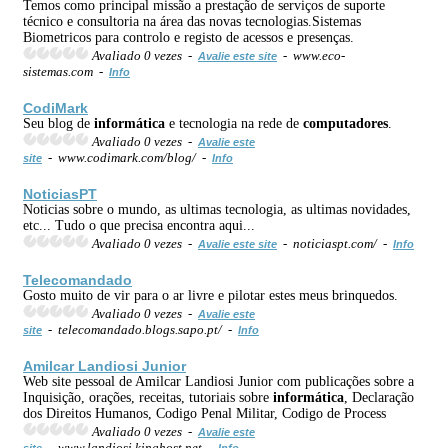
Temos como principal missão a prestação de serviços de suporte
técnico e consultoria na área das novas tecnologias.Sistemas
Biometricos para controlo e registo de acessos e presenças.
Avaliado 0 vezes -
- www.eco-
Avalie este site
sistemas.com -
Info
CodiMark
Seu blog de
informática
e tecnologia na rede de
computadores
.
Avaliado 0 vezes -
Avalie este
- www.codimark.com/blog/ -
site
Info
NoticiasPT
Noticias sobre o mundo, as ultimas tecnologia, as ultimas novidades,
etc... Tudo o que precisa encontra aqui...
Avaliado 0 vezes -
- noticiaspt.com/ -
Avalie este site
Info
Telecomandado
Gosto muito de vir para o ar livre e pilotar estes meus brinquedos.
Avaliado 0 vezes -
Avalie este
- telecomandado.blogs.sapo.pt/ -
site
Info
Amilcar Landiosi Junior
Web site pessoal de Amilcar Landiosi Junior com publicações sobre a
Inquisição, orações, receitas, tutoriais sobre
informática
, Declaração
dos Direitos Humanos, Codigo Penal Militar, Codigo de Process
Avaliado 0 vezes -
Avalie este
- www.landiosi.kinghost.net -
site
Info