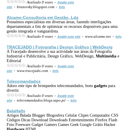
Avaliado 0 vezes -
Avalie este
- brazovsky.blogspot.com -
site
Info
Alcamo-Consultoria em Gestão, Lda
Possuímos especialistas em diversas áreas, fazendo interligações
departamentais a fim de optimizar os recursos disponíveis para uma
gestão integrada e vanguardista.
Avaliado 0 vezes -
- www.alcamo.net -
Avalie este site
Info
TRACEJADO | Fotografia | Design Gráfico | WebDesig
A Tracejado desenvolve a sua actividade nas áreas da Fotografia
Industrial e Publicitária, Design Gráfico, WebDesign,
Multimédia
e
Editorial
Avaliado 0 vezes -
Avalie este
- www.tracejado.com -
site
Info
Telecomandados
Adoro este tipo de brinquedos telecomandados, bons
gadgets
para
divertir.
Avaliado 0 vezes -
Avalie este
- telecomandados.blogs.sapo.pt/ -
site
Info
BalaHalls
Artigos Balada Blogger Blogosfera Celular Clipes Computador CSS
Códigos Dicas Download Downloads Entretenimento Firefox Flash
Foto Freeware Gadget Gamers Games Geek Google Grátis Hacker
Hardware
HTML