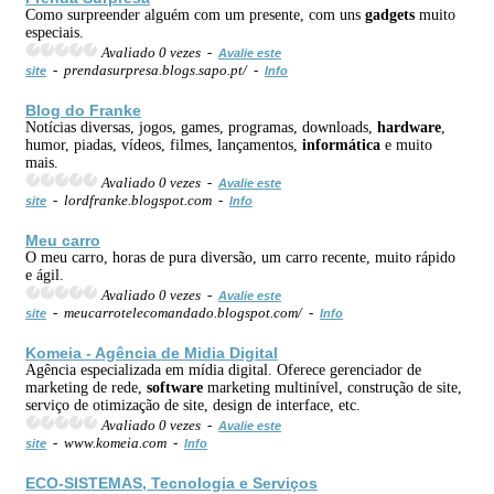
Como surpreender alguém com um presente, com uns
gadgets
muito
especiais.
Avaliado 0 vezes -
Avalie este
- prendasurpresa.blogs.sapo.pt/ -
site
Info
Blog do Franke
Notícias diversas, jogos, games, programas, downloads,
hardware
,
humor, piadas, vídeos, filmes, lançamentos,
informática
e muito
mais.
Avaliado 0 vezes -
Avalie este
- lordfranke.blogspot.com -
site
Info
Meu carro
O meu carro, horas de pura diversão, um carro recente, muito rápido
e ágil.
Avaliado 0 vezes -
Avalie este
- meucarrotelecomandado.blogspot.com/ -
site
Info
Komeia - Agência de Midia Digital
Agência especializada em mídia digital. Oferece gerenciador de
marketing de rede,
software
marketing multinível, construção de site,
serviço de otimização de site, design de interface, etc.
Avaliado 0 vezes -
Avalie este
- www.komeia.com -
site
Info
ECO-SISTEMAS, Tecnologia e Serviços