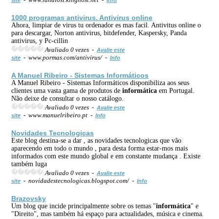
1000 programas antivirus. Antivirus online
Ahora, limpiar de virus tu ordenador es mas facil. Antivitus online o
para descargar, Norton antivirus, bitdefender, Kaspersky, Panda
antivirus, y Pc-cillin
Avaliado 0 vezes -
Avalie este
- www.pormas.com/antivirus/ -
site
Info
A Manuel Ribeiro - Sistemas Informáticos
A Manuel Ribeiro - Sistemas Informáticos disponibiliza aos seus
clientes uma vasta gama de produtos de
informática
em Portugal.
Não deixe de consultar o nosso catálogo.
Avaliado 0 vezes -
Avalie este
- www.manuelribeiro.pt -
site
Info
Novidades Tecnologicas
Este blog destina-se a dar , as novidades tecnologicas que vão
aparecendo em todo o mundo , para desta forma estar-mos mais
informados com este mundo global e em constante mudança . Existe
também luga
Avaliado 0 vezes -
Avalie este
- novidadestecnologicas.blogspot.com/ -
site
Info
Brazovsky
Um blog que incide principalmente sobre os temas "
informática
" e
"Direito", mas também há espaço para actualidades, música e cinema.