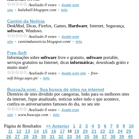
Avaliado 0 vezes -
Avalie este
- balahall.blogspot.com -
site
Info
Cantim da Notícia
DeskMod, Dicas, Firefox, Games,
Hardware
, Internet, Segurança,
software
, Windows.
Avaliado 0 vezes -
Avalie este
- cantimdanoticia.blogspot.com/ -
site
Info
Free-Soft
Informações sobre
software
livre e gratuito,
software
portable,
serviços gratuitos na Internet, dicas
informática
s, downloads grátis e
muito mais!
Avaliado 0 vezes -
- free-
Avalie este site
soft.blogs.sapo.pt/ -
Info
BuscaJa.com - Sua busca de sites na internet
Diretório de sites dividido por categorias, links para os melhores sites
da internet, fique atualizado, notícias sobre tudo o que acontece,
confira os aniversariantes famosos do dia, no seu site
Avaliado 0 vezes -
Avalie este
- www.buscaja.com -
site
Info
<< Anterior
1
2
3
4
5
6
7
8
9
10
Página de Resultados:
11
12
13
14
15
16
17
19
20
21
22
23
24
25
18
26
27
28
29
30
31
32
33
34
35
36
37
38
39
40