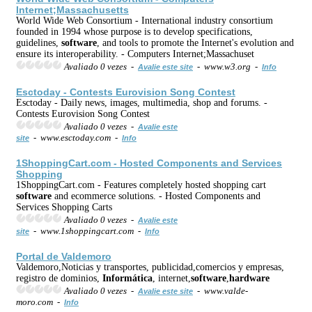
Internet;Massachusetts
World Wide Web Consortium - International industry consortium
founded in 1994 whose purpose is to develop specifications,
guidelines,
software
, and tools to promote the Internet's evolution and
ensure its interoperability. - Computers Internet;Massachuset
Avaliado 0 vezes -
- www.w3.org -
Avalie este site
Info
Esctoday - Contests Eurovision Song Contest
Esctoday - Daily news, images, multimedia, shop and forums. -
Contests Eurovision Song Contest
Avaliado 0 vezes -
Avalie este
- www.esctoday.com -
site
Info
1ShoppingCart.com - Hosted Components and Services
Shopping
1ShoppingCart.com - Features completely hosted shopping cart
software
and ecommerce solutions. - Hosted Components and
Services Shopping Carts
Avaliado 0 vezes -
Avalie este
- www.1shoppingcart.com -
site
Info
Portal de Valdemoro
Valdemoro,Noticias y transportes, publicidad,comercios y empresas,
registro de dominios,
Informática
, internet,
software
,
hardware
Avaliado 0 vezes -
- www.valde-
Avalie este site
moro.com -
Info