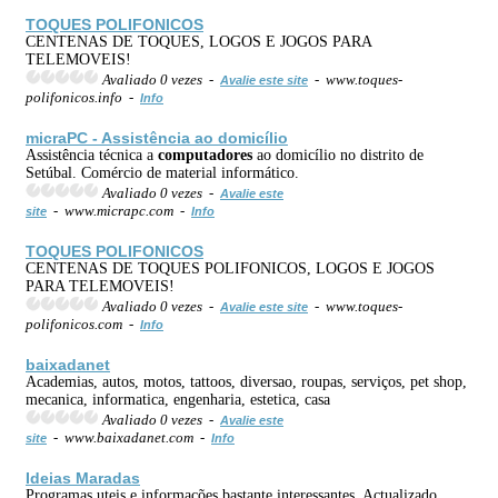
TOQUES POLIFONICOS
CENTENAS DE TOQUES, LOGOS E JOGOS PARA
TELEMOVEIS!
Avaliado 0 vezes -
- www.toques-
Avalie este site
polifonicos.info -
Info
micraPC - Assistência ao domicílio
Assistência técnica a
computadores
ao domicílio no distrito de
Setúbal. Comércio de material informático.
Avaliado 0 vezes -
Avalie este
- www.micrapc.com -
site
Info
TOQUES POLIFONICOS
CENTENAS DE TOQUES POLIFONICOS, LOGOS E JOGOS
PARA TELEMOVEIS!
Avaliado 0 vezes -
- www.toques-
Avalie este site
polifonicos.com -
Info
baixadanet
Academias, autos, motos, tattoos, diversao, roupas, serviços, pet shop,
mecanica, informatica, engenharia, estetica, casa
Avaliado 0 vezes -
Avalie este
- www.baixadanet.com -
site
Info
Ideias Maradas
Programas uteis e informações bastante interessantes. Actualizado