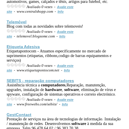
automotivos, games, calçados e tênis, artigos para futebol, etc.
Avaliado 0 vezes -
Avalie este
- www.centralshopp.com -
site
Info
Telemóvel
Blog com todas as novidades sobre telemoveis!
Avaliado 0 vezes -
Avalie este
- telemovel.blogsome.com -
site
Info
Etiqueta Adesiva
Etiquetapontocom - Atuamos especificamente no mercado de
suprimentos (etiquetas, ribbons,codigo de barras equipamentos e
serviços)
Avaliado 0 vezes -
Avalie este
- www.etiquetapontocom.net -
site
Info
SEBITS - reparação
computadores
Assistência técnica a
computadores
,Reparação, manutenção,
upgrades, instalação de
hardware
,
software
, eliminação de vírus e
spyware, configuração de sistemas operativos e correio electrónico.
Avaliado 0 vezes -
Avalie este
- www.freewebs.com/sebits/ -
site
Info
GestContact
Prestação de serviços na área de tecnologias de informação. Instalação
/ manutenção de redes. Desenvolvemos
software
à medida da sua
empresa. Telm.96 478 64 02 / 96 383 70 38