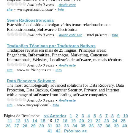
Avaliado 0 vezes -
Avalie este
- www.gestcontact.com/ -
site
Info
Seem Radioastronomia
Este sitio é dedicádo a divulgar vários temas relacionados com
Radioastronomia,
Software
e Electrónica.
Avaliado 0 vezes -
- tvtel.pt/seem -
Avalie este site
Info
Traduções Técnicas por Tradutores Nativos
Traduções revistas em mais de 25 línguas. Principais áreas:
Engenharia,
Informática
, Finanaças, Marketing, Concursos
Internacionais, Websites, Localização de
software
, manuais técnicos.
Avaliado 0 vezes -
Avalie este
- www.multilingues.eu -
site
Info
Data Recovery
Software
The most technologically advanced solutions for Data Recovery, Data
Protection, Data Backup, Computer Security, Privacy, and Internet
with a range of
software
from leading
software
companies.
Avaliado 0 vezes -
Avalie este
- www.ancysoft.com/ -
site
Info
<< Anterior
1
2
3
4
5
6
7
8
9
10
Página de Resultados:
11
12
13
14
15
17
18
19
20
21
22
23
24
25
16
26
27
28
29
30
31
32
33
34
35
36
37
38
39
40
41
42
Próximo >>