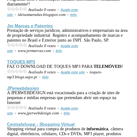
diariamente!!
Avaliado 0 vezes -
Avalie este
- ideiasmaradas.blogspot.com -
site
Info
Jer Marcas e Patentes
Prestação de serviços jurídicos, administrativos e empresariais na área
de propriedade industrial. Registro e acompanhamento de marcas e
patentes no Brasil e Exterior junto ao INPI. São Paulo, SP.
Avaliado 0 vezes -
Avalie este
- www.jermarcas.com -
site
Info
TOQUES MP3
FAZ O DOWNLOAD DE TOQUES MP3 PARA
TELEMÓVEIS
!
Avaliado 0 vezes -
- toques-
Avalie este site
mp3.blogs.sapo.pt -
Info
JPerwebdesign
A JPERWEBDESIGN está vocacionada para a criação de sites de
pequenas e médias empresas que pretendam abrir um espaço na
Internet
Avaliado 0 vezes -
Avalie este
- www.jperwebdesign.com -
site
Info
Centralshopp - Shopping Virtual
Shopping virtual para compra de produtos de
informática
, câmera
digital, eletrônicos, celulares, CDs e DVDs, MP3 player, produtos