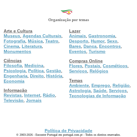
Organização por temas
Arte e Cultura
Lazer
Museus
Agendas Culturais
Animais
Gastronomia
,
,
,
,
Fotografia
Música
Teatro
Desporto
Humor
Sexo
,
,
,
,
,
,
Cinema
Literatura
Bares
Dança
Encontros
,
,
,
,
,
Monumentos
Eventos
Turismo
,
Ciências
Compras Online
Filosofia
Medicina
,
,
Flores
Postais
Cosméticos
,
,
,
Psicologia
Política
Gestão
,
,
,
Serviços
Relógios
,
Engenharia
Direito
História
,
,
,
Temas
Economia
Ambiente
Emprego
Religião
,
,
,
Informação
Astrologia
Saúde
Serviços
,
,
,
Revistas
Internet
Rádio
,
,
,
Tecnologias de Informação
Televisão
Jornais
,
Política de Privacidade
© 2003-2026 - Encontre Portugal em portugal.com.pt - Todos os direitos reservados.