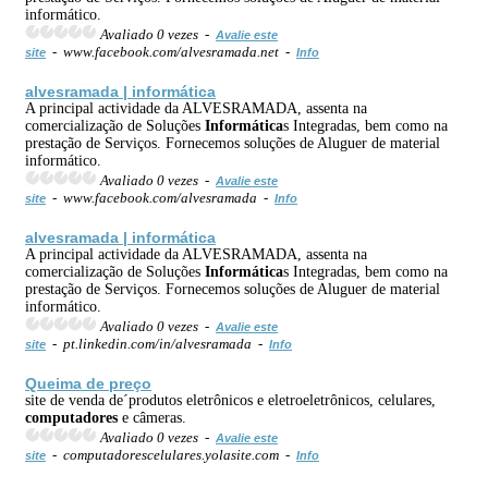
informático.
Avaliado 0 vezes -
Avalie este
- www.facebook.com/alvesramada.net -
site
Info
alvesramada |
informática
A principal actividade da ALVESRAMADA, assenta na
comercialização de Soluções
Informática
s Integradas, bem como na
prestação de Serviços. Fornecemos soluções de Aluguer de material
informático.
Avaliado 0 vezes -
Avalie este
- www.facebook.com/alvesramada -
site
Info
alvesramada |
informática
A principal actividade da ALVESRAMADA, assenta na
comercialização de Soluções
Informática
s Integradas, bem como na
prestação de Serviços. Fornecemos soluções de Aluguer de material
informático.
Avaliado 0 vezes -
Avalie este
- pt.linkedin.com/in/alvesramada -
site
Info
Queima de preço
site de venda de´produtos eletrônicos e eletroeletrônicos, celulares,
computadores
e câmeras.
Avaliado 0 vezes -
Avalie este
- computadorescelulares.yolasite.com -
site
Info