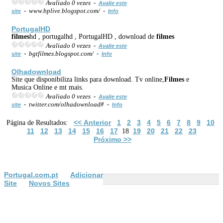
Avaliado 0 vezes -
Avalie este
- www.bplive.blogspot.com/ -
site
Info
PortugalHD
filmes
hd , portugalhd , PortugalHD , download de
filmes
Avaliado 0 vezes -
Avalie este
- bgtfilmes.blogspot.com/ -
site
Info
Olhadownload
Site que disponibiliza links para download. Tv online,
Filmes
e
Musica Online e mt mais.
Avaliado 0 vezes -
Avalie este
- twitter.com/olhadownload# -
site
Info
<< Anterior
1
2
3
4
5
6
7
8
9
10
Página de Resultados:
11
12
13
14
15
16
17
19
20
21
22
23
18
Próximo >>
Portugal.com.pt
Adicionar
Site
Novos Sites