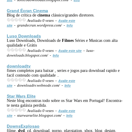
Grand Écran
Cinema
Blog de crítica de
cinema
clássico/grandes diretores.
Avaliado 0 vezes -
Avalie este
- grandecran.wordpress.com/ -
site
Info
Luso Downloads
Luso Downloads, Downloads de
Filmes
Séries e Musicas com alta
qualidade e Grátis
Avaliado 0 vezes -
- luso-
Avalie este site
downloads.blogspot.com/ -
Info
downloadtv
fimes completos para baixar , series e jogos para download rapido e
facil conteudo com qualidade ..
Avaliado 0 vezes -
Avalie este
- downloadtv.webnode.com/ -
site
Info
Star Wars Elite
Neste blog encontras todo sobre os Star Wars em Portugal! Encontra-
te nesta galáxia perdida.
Avaliado 0 vezes -
Avalie este
- starwarselite.blogspot.com/ -
site
Info
DownsExplosao
filme,
dvd
, cd, download, porno, playstation, xbox, blog, design,