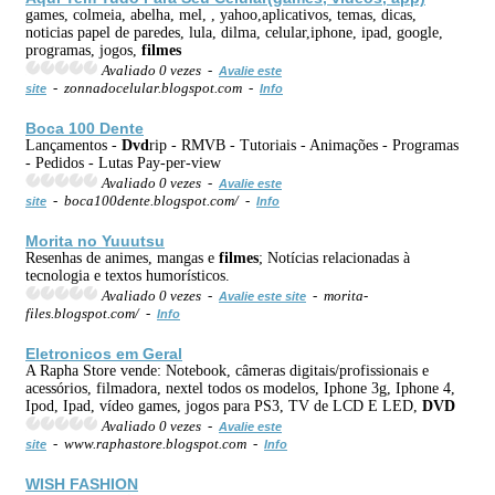
games, colmeia, abelha, mel, , yahoo,aplicativos, temas, dicas,
noticias papel de paredes, lula, dilma, celular,iphone, ipad, google,
programas, jogos,
filmes
Avaliado 0 vezes -
Avalie este
- zonnadocelular.blogspot.com -
site
Info
Boca 100 Dente
Lançamentos -
Dvd
rip - RMVB - Tutoriais - Animações - Programas
- Pedidos - Lutas Pay-per-view
Avaliado 0 vezes -
Avalie este
- boca100dente.blogspot.com/ -
site
Info
Morita no Yuuutsu
Resenhas de animes, mangas e
filmes
; Notícias relacionadas à
tecnologia e textos humorísticos.
Avaliado 0 vezes -
- morita-
Avalie este site
files.blogspot.com/ -
Info
Eletronicos em Geral
A Rapha Store vende: Notebook, câmeras digitais/profissionais e
acessórios, filmadora, nextel todos os modelos, Iphone 3g, Iphone 4,
Ipod, Ipad, vídeo games, jogos para PS3, TV de LCD E LED,
DVD
Avaliado 0 vezes -
Avalie este
- www.raphastore.blogspot.com -
site
Info
WISH FASHION