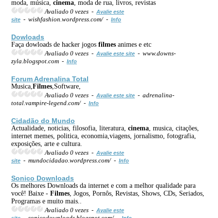
moda, música,
cinema
, moda de rua, livros, revistas
Avaliado 0 vezes -
Avalie este
- wishfashion.wordpress.com/ -
site
Info
Dowloads
Faça dowloads de hacker jogos
filmes
animes e etc
Avaliado 0 vezes -
- www.downs-
Avalie este site
zyla.blogspot.com -
Info
Forum Adrenalina Total
Musica,
Filmes
,Software,
Avaliado 0 vezes -
- adrenalina-
Avalie este site
total.vampire-legend.com/ -
Info
Cidadão do Mundo
Actualidade, noticias, filosofia, literatura,
cinema
, musica, citações,
internet memes, politica, economia,viagens, jornalismo, fotografia,
exposições, arte e cultura.
Avaliado 0 vezes -
Avalie este
- mundocidadao.wordpress.com/ -
site
Info
Sonico Downloads
Os melhores Downloads da internet e com a melhor qualidade para
você! Baixe -
Filmes
, Jogos, Pornôs, Revistas, Shows, CDs, Seriados,
Programas e muito mais..
Avaliado 0 vezes -
Avalie este
- sonicodownloads.blogspot.com/ -
site
Info