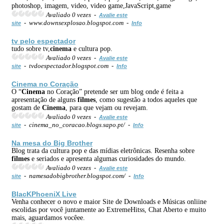
photoshop, imagem, video, video game,JavaScript,game
Avaliado 0 vezes -
Avalie este
- www.downsexplosao.blogspot.com -
site
Info
tv pelo espectador
tudo sobre tv,
cinema
e cultura pop.
Avaliado 0 vezes -
Avalie este
- tvdoespectador.blogspot.com -
site
Info
Cinema
no Coração
O “
Cinema
no Coração” pretende ser um blog onde é feita a
apresentação de alguns
filmes
, como sugestão a todos aqueles que
gostam de
Cinema
, para que vejam ou revejam.
Avaliado 0 vezes -
Avalie este
- cinema_no_coracao.blogs.sapo.pt/ -
site
Info
Na mesa do Big Brother
Blog trata da cultura pop e das mídias eletrônicas. Resenha sobre
filmes
e seriados e apresenta algumas curiosidades do mundo.
Avaliado 0 vezes -
Avalie este
- namesadobigbrother.blogspot.com/ -
site
Info
BlacKPhoeniX Live
Venha conhecer o novo e maior Site de Downloads e Músicas onliine
escolidas por você juntamente ao ExtremeHitss, Chat Aberto e muito
mais, aguardamos vocêee.