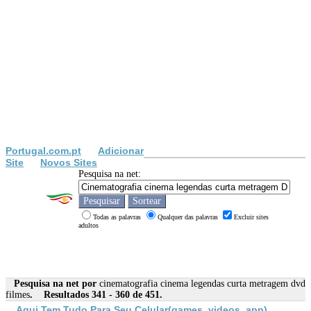
Portugal.com.pt
Adicionar
Site
Novos Sites
Pesquisa na net:
Todas as palavras
Qualquer das palavras
Excluir sites
adultos
Pesquisa na net por
cinematografia cinema legendas curta metragem dvd
filmes
. Resultados 341 - 360 de 451.
Aqui Tem Tudo Para Seu Celular(games, videos, app)