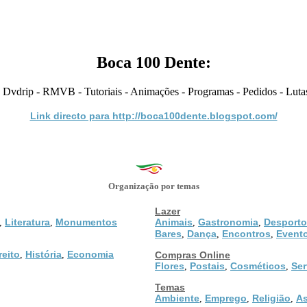
Boca 100 Dente:
 Dvdrip - RMVB - Tutoriais - Animações - Programas - Pedidos - Luta
Link directo para http://boca100dente.blogspot.com/
Organização por temas
Lazer
Literatura
Monumentos
Animais
Gastronomia
Desporto
,
,
,
,
Bares
Dança
Encontros
Event
,
,
,
reito
História
Economia
,
,
Compras Online
Flores
Postais
Cosméticos
Ser
,
,
,
Temas
Ambiente
Emprego
Religião
As
,
,
,