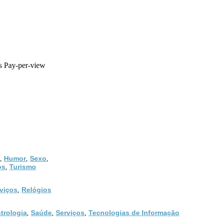
s Pay-per-view
Humor
Sexo
,
,
,
os
Turismo
,
viços
Relógios
,
trologia
Saúde
Serviços
Tecnologias de Informação
,
,
,