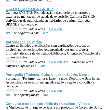
GALLIOTTA DESIGN GROUP
Galliotta EVENTS: Remodelação e decoração de interiores e
exteriores; montagem de stands de exposição; Galliotta DESIGN:
actividades
de publicidade;
actividades
de design; Galliotta
BRANDS: comércio e
Avaliado 0 vezes -
Avalie este
- www.galliotta.com -
site
Info
Actividades
de Verão.
Centro de Estudos e explicações com explicações de todas as
disciplinas. Temos Estudos Acompanhado por um professor
profissionalizado sala de Estudo/Biblioteca, Orientação Vocacional e
Cursos de Infor
Avaliado 0 vezes -
- cursos-de-verao-
Avalie este site
odivelas.blogs.sapo.pt/ -
Info
Portugalis |
Turismo
, Cultura, Lazer, Saúde, Despo
Portugalis |
Turismo
, Cultura, Lazer, Saúde, Desporto e Bem Estar.
As notícias e os eventos em agenda região a região e concelho a
concelho.
Avaliado 0 vezes -
Avalie este
- www.portugalis.pt -
site
Info
Consulte o nosso portefolio de trabalhos - Vinilco
A Vinilconsta tem larga experiência em projectos de Corporate Build,