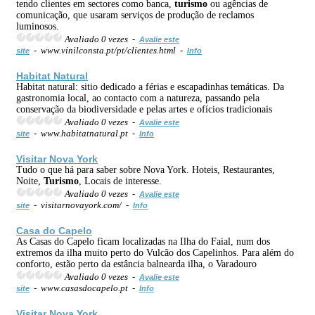
tendo clientes em sectores como banca,
turismo
ou agências de
comunicação, que usaram serviços de produção de reclamos
luminosos.
Avaliado 0 vezes -
Avalie este
- www.vinilconsta.pt/pt/clientes.html -
site
Info
Habitat Natural
Habitat natural: sitio dedicado a férias e escapadinhas temáticas. Da
gastronomia local, ao contacto com a natureza, passando pela
conservação da biodiversidade e pelas artes e ofícios tradicionais
Avaliado 0 vezes -
Avalie este
- www.habitatnatural.pt -
site
Info
Visitar Nova York
Tudo o que há para saber sobre Nova York. Hoteis, Restaurantes,
Noite,
Turismo
, Locais de interesse.
Avaliado 0 vezes -
Avalie este
- visitarnovayork.com/ -
site
Info
Casa do Capelo
As Casas do Capelo ficam localizadas na Ilha do Faial, num dos
extremos da ilha muito perto do Vulcão dos Capelinhos. Para além do
conforto, estão perto da estância balnearda ilha, o Varadouro
Avaliado 0 vezes -
Avalie este
- www.casasdocapelo.pt -
site
Info
Visitar Nova York