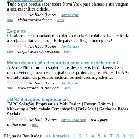
Tudo o que precisa saber sobre Nova York para planear a sua viagem
a esta magnífica cidade.
Avaliado 0 vezes -
Avalie este
- visitarnovayork.com -
site
Info
Zarpante
Plataforma de financiamento coletivo e criação colaborativa dedicada
a projetos criativos e
sociais
de países de língua portuguesa!
Avaliado 0 vezes -
Avalie este
- zarpante.wordpress.com -
site
Info
Marca de nutrição desportiva com uma excelente rel
A Xcore Nutrition tem suplementos desportivos formidáveis. Esta
marca vende gainers de alta qualidade, proteínas, pré-treinos, BCAAs
e muito mais. Os produtos incluem os melhores ingredientes
Avaliado 0 vezes -
Avalie este
- www.xcorenutrition.com -
site
Info
JMPC Soluções Empresariais
JMPC Soluções Empresariais Web Design | Design Gráfico |
Marketing e Publicidade Comunicação | Bulk Mail | Gestão de Redes
Sociais
Avaliado 0 vezes -
- www.jmpc-
Avalie este site
online.com/ -
Info
<< Anterior
1
2
3
4
5
6
7
8
9
10
Página de Resultados: