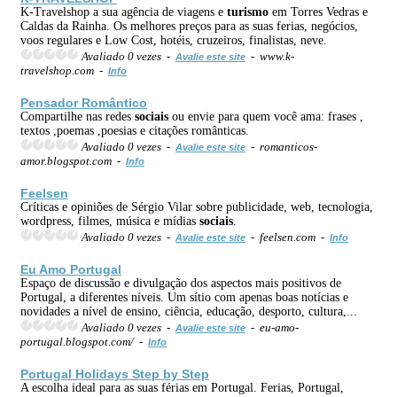
K-Travelshop a sua agência de viagens e
turismo
em Torres Vedras e
Caldas da Rainha. Os melhores preços para as suas ferias, negócios,
voos regulares e Low Cost, hotéis, cruzeiros, finalistas, neve.
Avaliado 0 vezes -
- www.k-
Avalie este site
travelshop.com -
Info
Pensador Romântico
Compartilhe nas redes
sociais
ou envie para quem você ama: frases ,
textos ,poemas ,poesias e citações românticas.
Avaliado 0 vezes -
- romanticos-
Avalie este site
amor.blogspot.com -
Info
Feelsen
Críticas e opiniões de Sérgio Vilar sobre publicidade, web, tecnologia,
wordpress, filmes, música e mídias
sociais
.
Avaliado 0 vezes -
- feelsen.com -
Avalie este site
Info
Eu Amo Portugal
Espaço de discussão e divulgação dos aspectos mais positivos de
Portugal, a diferentes níveis. Um sítio com apenas boas notícias e
novidades a nível de ensino, ciência, educação, desporto, cultura,...
Avaliado 0 vezes -
- eu-amo-
Avalie este site
portugal.blogspot.com/ -
Info
Portugal Holidays Step by Step
A escolha ideal para as suas férias em Portugal. Ferias, Portugal,