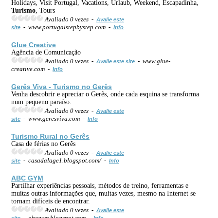
Holidays, Visit Portugal, Vacations, Urlaub, Weekend, Escapadinha,
Turismo
, Tours
Avaliado 0 vezes -
Avalie este
- www.portugalstepbystep.com -
site
Info
Glue Creative
Agência de Comunicação
Avaliado 0 vezes -
- www.glue-
Avalie este site
creative.com -
Info
Gerês Viva -
Turismo
no Gerês
Venha descobrir e apreciar o Gerês, onde cada esquina se transforma
num pequeno paraíso.
Avaliado 0 vezes -
Avalie este
- www.geresviva.com -
site
Info
Turismo
Rural no Gerês
Casa de férias no Gerês
Avaliado 0 vezes -
Avalie este
- casadalage1.blogspot.com/ -
site
Info
ABC GYM
Partilhar experiências pessoais, métodos de treino, ferramentas e
muitas outras informações que, muitas vezes, mesmo na Internet se
tornam difíceis de encontrar.
Avaliado 0 vezes -
Avalie este
- abcgym.blogspot.com -
site
Info