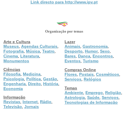
Link directo para http://www.ipv.pt
Organização por temas
Arte e Cultura
Lazer
Museus
Agendas Culturais
Animais
Gastronomia
,
,
,
,
Fotografia
Música
Teatro
Desporto
Humor
Sexo
,
,
,
,
,
,
Cinema
Literatura
Bares
Dança
Encontros
,
,
,
,
,
Monumentos
Eventos
Turismo
,
Ciências
Compras Online
Filosofia
Medicina
,
,
Flores
Postais
Cosméticos
,
,
,
Psicologia
Política
Gestão
,
,
,
Serviços
Relógios
,
Engenharia
Direito
História
,
,
,
Temas
Economia
Ambiente
Emprego
Religião
,
,
,
Informação
Astrologia
Saúde
Serviços
,
,
,
Revistas
Internet
Rádio
,
,
,
Tecnologias de Informação
Televisão
Jornais
,