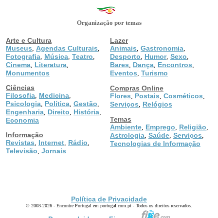
Organização por temas
Arte e Cultura
Lazer
Museus
Agendas Culturais
Animais
Gastronomia
,
,
,
,
Fotografia
Música
Teatro
Desporto
Humor
Sexo
,
,
,
,
,
,
Cinema
Literatura
Bares
Dança
Encontros
,
,
,
,
,
Monumentos
Eventos
Turismo
,
Ciências
Compras Online
Filosofia
Medicina
,
,
Flores
Postais
Cosméticos
,
,
,
Psicologia
Política
Gestão
,
,
,
Serviços
Relógios
,
Engenharia
Direito
História
,
,
,
Temas
Economia
Ambiente
Emprego
Religião
,
,
,
Informação
Astrologia
Saúde
Serviços
,
,
,
Revistas
Internet
Rádio
,
,
,
Tecnologias de Informação
Televisão
Jornais
,
Política de Privacidade
© 2003-2026 - Encontre Portugal em portugal.com.pt - Todos os direitos reservados.