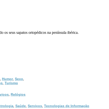
o os seus sapatos ortopédicos na península ibérica.
Humor
Sexo
,
,
,
os
Turismo
,
viços
Relógios
,
trologia
Saúde
Serviços
Tecnologias de Informação
,
,
,