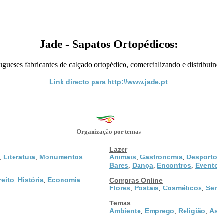
Jade - Sapatos Ortopédicos:
gueses fabricantes de calçado ortopédico, comercializando e distribuind
Link directo para http://www.jade.pt
Organização por temas
Lazer
Literatura
Monumentos
Animais
Gastronomia
Desporto
,
,
,
,
Bares
Dança
Encontros
Event
,
,
,
reito
História
Economia
,
,
Compras Online
Flores
Postais
Cosméticos
Ser
,
,
,
Temas
Ambiente
Emprego
Religião
As
,
,
,