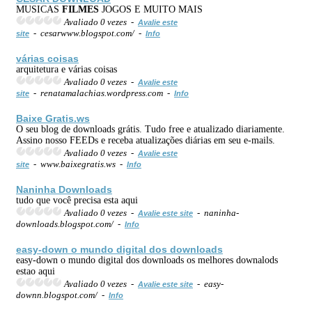
MUSICAS
FILMES
JOGOS E MUITO MAIS
Avaliado 0 vezes -
Avalie este
- cesarwww.blogspot.com/ -
site
Info
várias coisas
arquitetura e várias coisas
Avaliado 0 vezes -
Avalie este
- renatamalachias.wordpress.com -
site
Info
Baixe Gratis.ws
O seu blog de downloads grátis. Tudo free e atualizado diariamente.
Assino nosso FEEDs e receba atualizações diárias em seu e-mails.
Avaliado 0 vezes -
Avalie este
- www.baixegratis.ws -
site
Info
Naninha Downloads
tudo que você precisa esta aqui
Avaliado 0 vezes -
- naninha-
Avalie este site
downloads.blogspot.com/ -
Info
easy-down o mundo digital dos downloads
easy-down o mundo digital dos downloads os melhores downalods
estao aqui
Avaliado 0 vezes -
- easy-
Avalie este site
downn.blogspot.com/ -
Info