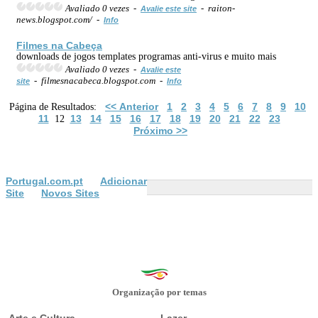
Avaliado 0 vezes -
- raiton-
Avalie este site
news.blogspot.com/ -
Info
Filmes
na Cabeça
downloads de jogos templates programas anti-virus e muito mais
Avaliado 0 vezes -
Avalie este
- filmesnacabeca.blogspot.com -
site
Info
<< Anterior
1
2
3
4
5
6
7
8
9
10
Página de Resultados:
11
13
14
15
16
17
18
19
20
21
22
23
12
Próximo >>
Portugal.com.pt
Adicionar
Site
Novos Sites
Organização por temas
Arte e Cultura
Lazer