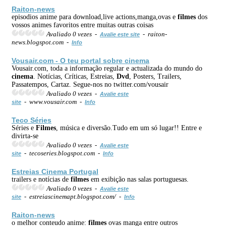
Raiton-news
episodios anime para download,live actions,manga,ovas e
filmes
dos
vossos animes favoritos entre muitas outras coisas
Avaliado 0 vezes -
- raiton-
Avalie este site
news.blogspot.com -
Info
Vousair.com - O teu portal sobre
cinema
Vousair.com, toda a informação regular e actualizada do mundo do
cinema
. Notícias, Críticas, Estreias,
Dvd
, Posters, Trailers,
Passatempos, Cartaz. Segue-nos no twitter.com/vousair
Avaliado 0 vezes -
Avalie este
- www.vousair.com -
site
Info
Teco Séries
Séries e
Filmes
, música e diversão.Tudo em um só lugar!! Entre e
divirta-se
Avaliado 0 vezes -
Avalie este
- tecoseries.blogspot.com -
site
Info
Estreias
Cinema
Portugal
trailers e notícias de
filmes
em exibição nas salas portuguesas.
Avaliado 0 vezes -
Avalie este
- estreiascinemapt.blogspot.com/ -
site
Info
Raiton-news
o melhor conteudo anime:
filmes
ovas manga entre outros