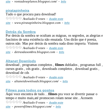
- vontadeseplanos.blogspot.com/ -
site
Info
piratapinheira
Tudo o que procura para download!
Avaliado 0 vezes -
Avalie este
- www.piratapinheira.blogspot.com -
site
Info
Detrás da Sombra
Por detrás da sombra se ocultam as mágoas, os segredos, as alegrias e
fascínios de uma existência não ensaiada. Uns dirão que é poesia,
outros não. Mas por detrás da sombra nada disso importa. Visitem
Avaliado 0 vezes -
Avalie este
- detrasdasombra.blogspot.com -
site
Info
Altanet Downlods
download , programas completos ,
filmes
dublados , programas full ,
cursos gratis , cds gratis , downloads completos , download gratis ,
download de cds
Avaliado 0 vezes -
Avalie este
- altanetdownloads.blogspot.com/ -
site
Info
Filmes
para todos os gostos
Aqui voce encontra de tudo....
filmes
pra voce se divertir passar o
tempo e muito mais,até promocoes rolam nesse site...Acessem
Avaliado 0 vezes -
Avalie este
- powersfilmes.blogspot.com/ -
site
Info