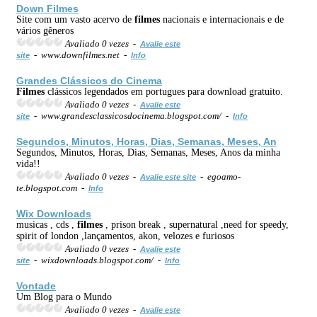
Down
Filmes
Site com um vasto acervo de
filmes
nacionais e internacionais e de
vários gêneros
Avaliado 0 vezes -
Avalie este
- www.downfilmes.net -
site
Info
Grandes Clássicos do
Cinema
Filmes
clássicos legendados em portugues para download gratuito.
Avaliado 0 vezes -
Avalie este
- www.grandesclassicosdocinema.blogspot.com/ -
site
Info
Segundos, Minutos, Horas, Dias, Semanas, Meses, An
Segundos, Minutos, Horas, Dias, Semanas, Meses, Anos da minha
vida!!
Avaliado 0 vezes -
- egoamo-
Avalie este site
te.blogspot.com -
Info
Wix Downloads
musicas , cds ,
filmes
, prison break , supernatural ,need for speedy,
spirit of london ,lançamentos, akon, velozes e furiosos
Avaliado 0 vezes -
Avalie este
- wixdownloads.blogspot.com/ -
site
Info
Vontade
Um Blog para o Mundo
Avaliado 0 vezes -
Avalie este