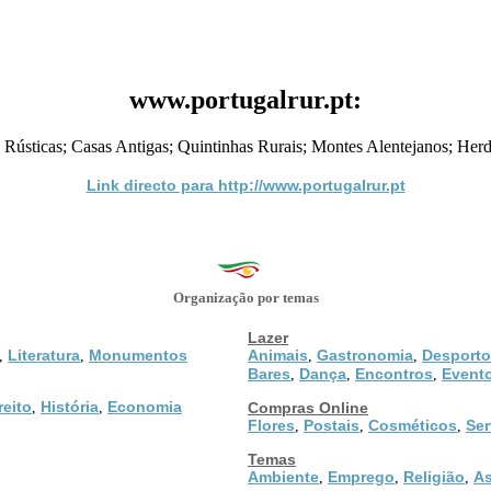
www.portugalrur.pt:
 Rústicas; Casas Antigas; Quintinhas Rurais; Montes Alentejanos; Herda
Link directo para http://www.portugalrur.pt
Organização por temas
Lazer
Literatura
Monumentos
Animais
Gastronomia
Desporto
,
,
,
,
Bares
Dança
Encontros
Event
,
,
,
reito
História
Economia
,
,
Compras Online
Flores
Postais
Cosméticos
Ser
,
,
,
Temas
Ambiente
Emprego
Religião
As
,
,
,