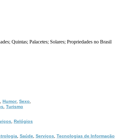
des; Quintas; Palacetes; Solares; Propriedades no Brasil
Humor
Sexo
,
,
,
os
Turismo
,
viços
Relógios
,
trologia
Saúde
Serviços
Tecnologias de Informação
,
,
,