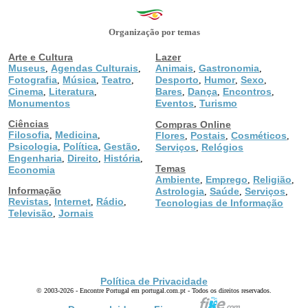
Organização por temas
Arte e Cultura
Lazer
Museus
Agendas Culturais
Animais
Gastronomia
,
,
,
,
Fotografia
Música
Teatro
Desporto
Humor
Sexo
,
,
,
,
,
,
Cinema
Literatura
Bares
Dança
Encontros
,
,
,
,
,
Monumentos
Eventos
Turismo
,
Ciências
Compras Online
Filosofia
Medicina
,
,
Flores
Postais
Cosméticos
,
,
,
Psicologia
Política
Gestão
,
,
,
Serviços
Relógios
,
Engenharia
Direito
História
,
,
,
Temas
Economia
Ambiente
Emprego
Religião
,
,
,
Informação
Astrologia
Saúde
Serviços
,
,
,
Revistas
Internet
Rádio
,
,
,
Tecnologias de Informação
Televisão
Jornais
,
Política de Privacidade
© 2003-2026 - Encontre Portugal em portugal.com.pt - Todos os direitos reservados.