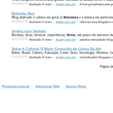
Avaliado 0 vezes -
- livros.grandemercado.p
Avalie este site
Refeição Nua
Blog dedicado à cultura em geral (à
literatura
e à música em particul
Avaliado 0 vezes -
- refeicao-nua.blogspot.
Avalie este site
Amélia com Vaidade
Receitas, dicas, técnicas, experiências,
livros
; um pouco do universo da
Avaliado 0 vezes -
- ameliacomvaidade.blog
Avalie este site
Saber é Cultura! O Maior Conteúdo de
Livros
Da Net
Bahia, Brasil, Cultura, Educação, Lazer, Sexo, Sociologia, História, G
Avaliado 0 vezes -
- elixirdosaber.blogspot
Avalie este site
Página d
Portugal.com.pt
Adicionar Site
Novos Sites