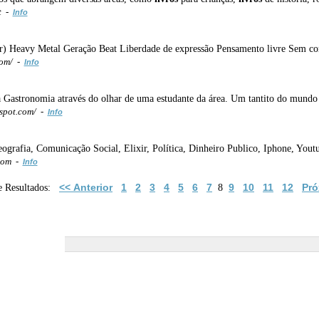
t -
Info
ar) Heavy Metal Geração Beat Liberdade de expressão Pensamento livre Sem c
com/ -
Info
 Gastronomia através do olhar de uma estudante da área. Um tantito do mund
spot.com/ -
Info
eografia, Comunicação Social, Elixir, Política, Dinheiro Publico, Iphone, Youtu
.com -
Info
<< Anterior
1
2
3
4
5
6
7
9
10
11
12
Pró
e Resultados:
8