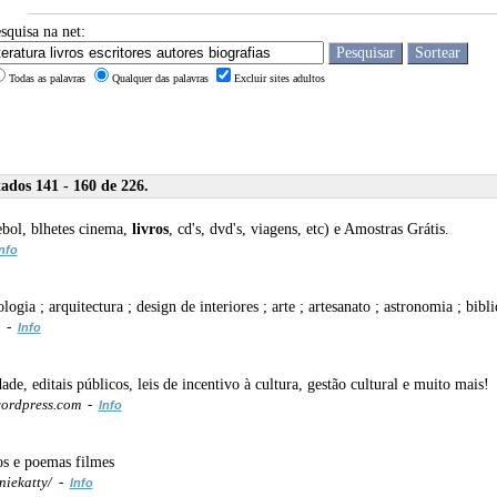
squisa na net:
Todas as palavras
Qualquer das palavras
Excluir sites adultos
ados 141 - 160 de 226.
ebol, blhetes cinema,
livros
, cd's, dvd's, viagens, etc) e Amostras Grátis.
nfo
logia ; arquitectura ; design de interiores ; arte ; artesanato ; astronomia ; bibl
m -
Info
ade, editais públicos, leis de incentivo à cultura, gestão cultural e muito mais!
ordpress.com -
Info
s e poemas filmes
niekatty/ -
Info