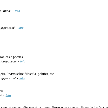
a_linha/ -
Info
ogspot.com/ -
Info
rônicas e poesias.
blogspot.com -
Info
geira,
livros
sobre filosofia, política, etc.
logspot.com/ -
Info
etc
m/ -
Info
dos que abrangem diversas áreas, como
livros
para crianças,
livros
de história, 