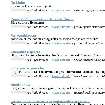
Na Linha
Site sobre
literatura
em geral.
Avaliado 0 vezes -
- marciacl.typepad.com/n
Avalie este site
Praia de Pensamentos- Diário de Bordo
Blog de arte e
literatura
.
Avaliado 0 vezes -
- praiadepensamentos.bl
Avalie este site
Fairyguild.co.nr
conteudo anime noticias
biografias
episodios mangas entre outros
Avaliado 0 vezes -
- fairyguild.co.nr -
Avalie este site
Info
Literatura
Exposta
Blog autoral com as incursões literárias de Leonardo Távora. Contos, c
Avaliado 0 vezes -
- www.literaturaexposta.
Avalie este site
livro que te quero ler
blog destinado a tratar de
livros
em geral:
literatura
nacional e estran
Avaliado 0 vezes -
- www.livroquetequero.b
Avalie este site
russia show
blog sobre cultura russa em geral, incluindo
literatura
, artes, cinema, 
Avaliado 0 vezes -
- russiashow.blogspot.co
Avalie este site
Livros
,
livros
escolares, apontamentos, revistas e
Nesta categoria encontra uma grande variedade de
livros
, novos e usa