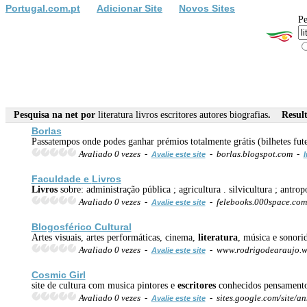
Portugal.com.pt
Adicionar Site
Novos Sites
Pe
Pesquisa na net por
literatura livros escritores autores biografias
. Result
Borlas
Passatempos onde podes ganhar prémios totalmente grátis (bilhetes fut
Avaliado 0 vezes -
- borlas.blogspot.com -
Avalie este site
I
Faculdade e
Livros
Livros
sobre: administração pública ; agricultura . silvicultura ; antropo
Avaliado 0 vezes -
- felebooks.000space.co
Avalie este site
Blogosférico Cultural
Artes visuais, artes performáticas, cinema,
literatura
, música e sonorid
Avaliado 0 vezes -
- www.rodrigodearaujo.w
Avalie este site
Cosmic Girl
site de cultura com musica pintores e
escritores
conhecidos pensamento
Avaliado 0 vezes -
- sites.google.com/site/an
Avalie este site