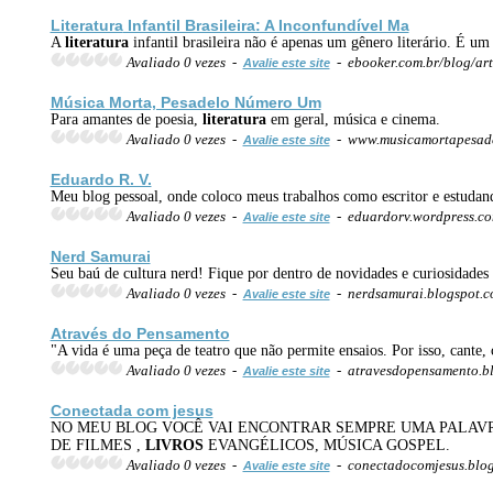
Literatura
Infantil Brasileira: A Inconfundível Ma
A
literatura
infantil brasileira não é apenas um gênero literário. É um
Avaliado 0 vezes -
- ebooker.com.br/blog/arti
Avalie este site
Música Morta, Pesadelo Número Um
Para amantes de poesia,
literatura
em geral, música e cinema.
Avaliado 0 vezes -
- www.musicamortapesade
Avalie este site
Eduardo R. V.
Meu blog pessoal, onde coloco meus trabalhos como escritor e estudan
Avaliado 0 vezes -
- eduardorv.wordpress.c
Avalie este site
Nerd Samurai
Seu baú de cultura nerd! Fique por dentro de novidades e curiosidades
Avaliado 0 vezes -
- nerdsamurai.blogspot.
Avalie este site
Através do Pensamento
"A vida é uma peça de teatro que não permite ensaios. Por isso, cante, 
Avaliado 0 vezes -
- atravesdopensamento.b
Avalie este site
Conectada com jesus
NO MEU BLOG VOCÊ VAI ENCONTRAR SEMPRE UMA PALAVR
DE FILMES ,
LIVROS
EVANGÉLICOS, MÚSICA GOSPEL.
Avaliado 0 vezes -
- conectadocomjesus.blo
Avalie este site