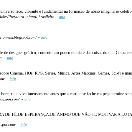
 universo rico, vibrante e fundamental na formação de nosso imaginário coletiv
cles/literatura-infantil-brasileira -
Info
lonrum.blogspot.com/ -
Info
de de designer gráfico, comento um pouco do dia e das coisas do dia. Colocand
om -
Info
 sobre Cinema, HQs, RPG, Series, Musica, Artes Marciais, Games, Sci-fi e mais
com/ -
Info
chore, ria e viva intensamente antes que a cortina se feche e a peça termine se
logspot.com/ -
Info
A DE FÉ,DE ESPERANÇA,DE ÂNIMO QUE VÃO TE MOTIVAR A LUT
gspot.com/ -
Info