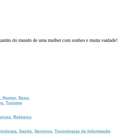
m tantito do mundo de uma mulher com sonhos e muita vaidade!
Humor
Sexo
,
,
,
os
Turismo
,
viços
Relógios
,
trologia
Saúde
Serviços
Tecnologias de Informação
,
,
,