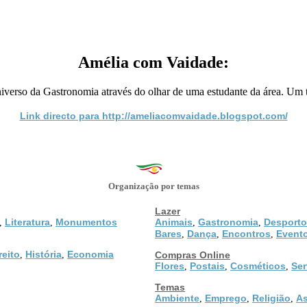
Amélia com Vaidade:
o universo da Gastronomia através do olhar de uma estudante da área. U
Link directo para http://ameliacomvaidade.blogspot.com/
Organização por temas
Lazer
Literatura
Monumentos
Animais
Gastronomia
Desporto
,
,
,
,
Bares
Dança
Encontros
Event
,
,
,
reito
História
Economia
,
,
Compras Online
Flores
Postais
Cosméticos
Ser
,
,
,
Temas
Ambiente
Emprego
Religião
As
,
,
,