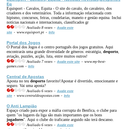
Eq
Equisport - Cavalos, Equita - O site do cavalo, do cavaleiro, dos
criadores e dos veterinários. Toda a informaçào relacionada com
hipismo, concursos, feiras, coudelarias, maneio e gestào equina. Inclui
notícias nacionais e internacionais, classificados gr
Avaliado 8 vezes -
Avalie este
- www.equisport.pt -
site
Info
Portal dos Jogos
O Portal dos Jogos é o centro português dos jogos gratuitos. Aqui
encontrarás uma grande diversidade de géneros: estratégia,
desporto
,
aviação, puzzles, acção, luta, entre muitos outros!
Avaliado 7 vezes -
- www.my-best-
Avalie este site
games.com -
Info
Central de Apostas
Aposta no teu
desporto
favorito!Apostar é divertido, emocionante e
seguro. Vai uma aposta?
Avaliado 6 vezes -
Avalie este
- www.centraldeapostas.com -
site
Info
O Anti Lampião
Espaço criado para expor a máfia corrupta do Benfica, o clube para
quem "os lugares da liga são mais importantes que os bons
jogadores
". Aqui o clube do traficante arguido não terá descanso.
Avaliado 6 vezes -
Avalie este