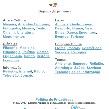
Organização por temas
Arte e Cultura
Lazer
Museus
Agendas Culturais
Animais
Gastronomia
,
,
,
,
Fotografia
Música
Teatro
Desporto
Humor
Sexo
,
,
,
,
,
,
Cinema
Literatura
Bares
Dança
Encontros
,
,
,
,
,
Monumentos
Eventos
Turismo
,
Ciências
Compras Online
Filosofia
Medicina
,
,
Flores
Postais
Cosméticos
,
,
,
Psicologia
Política
Gestão
,
,
,
Serviços
Relógios
,
Engenharia
Direito
História
,
,
,
Temas
Economia
Ambiente
Emprego
Religião
,
,
,
Informação
Astrologia
Saúde
Serviços
,
,
,
Revistas
Internet
Rádio
,
,
,
Tecnologias de Informação
Televisão
Jornais
,
Política de Privacidade
© 2003-2026 - Encontre Portugal em portugal.com.pt - Todos os direitos reservados.