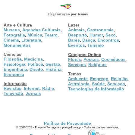
Organização por temas
Arte e Cultura
Lazer
Museus
Agendas Culturais
Animais
Gastronomia
,
,
,
,
Fotografia
Música
Teatro
Desporto
Humor
Sexo
,
,
,
,
,
,
Cinema
Literatura
Bares
Dança
Encontros
,
,
,
,
,
Monumentos
Eventos
Turismo
,
Ciências
Compras Online
Filosofia
Medicina
,
,
Flores
Postais
Cosméticos
,
,
,
Psicologia
Política
Gestão
,
,
,
Serviços
Relógios
,
Engenharia
Direito
História
,
,
,
Temas
Economia
Ambiente
Emprego
Religião
,
,
,
Informação
Astrologia
Saúde
Serviços
,
,
,
Revistas
Internet
Rádio
,
,
,
Tecnologias de Informação
Televisão
Jornais
,
Política de Privacidade
© 2003-2026 - Encontre Portugal em portugal.com.pt - Todos os direitos reservados.