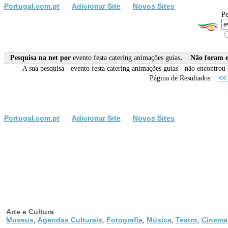
Portugal.com.pt
Adicionar Site
Novos Sites
Pe
Pesquisa na net por
evento festa catering animações guias
. Não foram en
A sua pesquisa -
evento festa catering animações guias
- não encontrou 
<<
Página de Resultados:
Portugal.com.pt
Adicionar Site
Novos Sites
Arte e Cultura
Museus
Agendas Culturais
Fotografia
Música
Teatro
Cinema
,
,
,
,
,