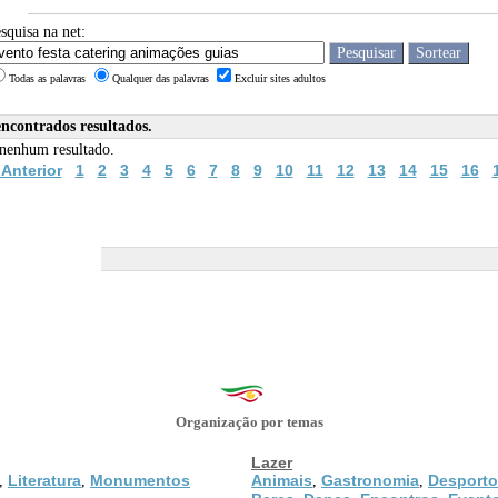
squisa na net:
Todas as palavras
Qualquer das palavras
Excluir sites adultos
contrados resultados.
nenhum resultado.
 Anterior
1
2
3
4
5
6
7
8
9
10
11
12
13
14
15
16
Organização por temas
Lazer
Literatura
Monumentos
Animais
Gastronomia
Desporto
,
,
,
,