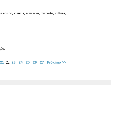
e ensino, ciência, educação, desporto, cultura,...
ção.
21
23
24
25
26
27
Próximo >>
22