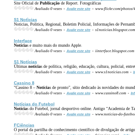
Site Oficial de
Publicação
de Report. Fotográficas
Avaliado 0 vezes -
- www.flickr.com/photos
Avalie este site
S1 Notìcias
Noticias, Politica, Regional, Boletim Policial, Informações de Pern
Avaliado 0 vezes -
- s1noticias.blogspot.co
Avalie este site
Interface
Notícia
s e muito mais do mundo Apple.
Avaliado 0 vezes -
- iinterface.blogspot.co
Avalie este site
S1
Notícia
s
Últimas
notícia
s de política, religião, educação, cultura, policial, ent
Avaliado 0 vezes -
- www.s1noticias.com -
Avalie este site
I
Cassino 8
“Cassino 8 –
Notícia
s de pronto”, sítio dedicado às novidades do mund
Avaliado 0 vezes -
- www.cassino8.com -
Avalie este site
In
Notícia
s do Futebol
Notícia
s do Futebol, jornal desportivo online. Antigo “Academia de T
Avaliado 0 vezes -
- www.noticias-do-futebo
Avalie este site
FCiências
O portal da partilha de conhecimento científico de divulgação de artig