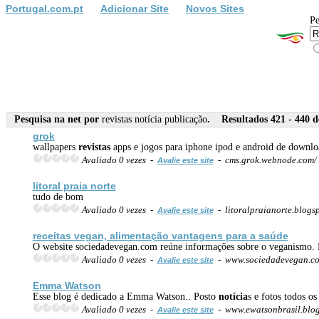
Portugal.com.pt
Adicionar Site
Novos Sites
Pe
Pesquisa na net por
revistas notícia publicação
. Resultados 421 - 440 d
grok
wallpapers
revistas
apps e jogos para iphone ipod e android de downlo
Avaliado 0 vezes -
- cms.grok.webnode.com/
Avalie este site
litoral praia norte
tudo de bom
Avaliado 0 vezes -
- litoralpraianorte.blogs
Avalie este site
receitas vegan, alimentação vantagens para a saúde
O website sociedadevegan.com reúne informações sobre o veganismo. Nes
Avaliado 0 vezes -
- www.sociedadevegan.c
Avalie este site
Emma Watson
Esse blog é dedicado a Emma Watson.. Posto
notícia
s e fotos todos os
Avaliado 0 vezes -
- www.ewatsonbrasil.blo
Avalie este site