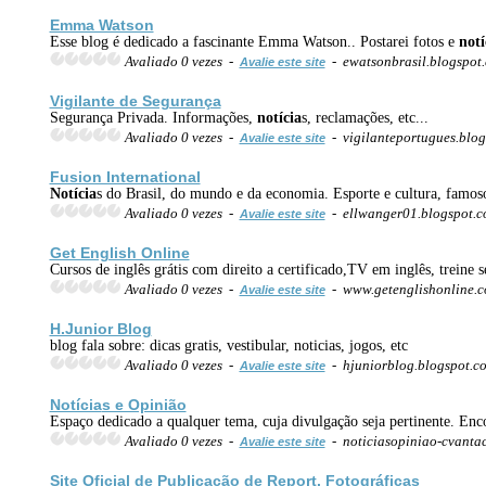
Emma Watson
Esse blog é dedicado a fascinante Emma Watson.. Postarei fotos e
notí
Avaliado 0 vezes -
- ewatsonbrasil.blogspot
Avalie este site
Vigilante de Segurança
Segurança Privada. Informações,
notícia
s, reclamações, etc...
Avaliado 0 vezes -
- vigilanteportugues.blo
Avalie este site
Fusion International
Notícia
s do Brasil, do mundo e da economia. Esporte e cultura, famos
Avaliado 0 vezes -
- ellwanger01.blogspot.
Avalie este site
Get English Online
Cursos de inglês grátis com direito a certificado,TV em inglês, treine s
Avaliado 0 vezes -
- www.getenglishonline.
Avalie este site
H.Junior Blog
blog fala sobre: dicas gratis, vestibular, noticias, jogos, etc
Avaliado 0 vezes -
- hjuniorblog.blogspot.c
Avalie este site
Notícia
s e Opinião
Espaço dedicado a qualquer tema, cuja divulgação seja pertinente. Encon
Avaliado 0 vezes -
- noticiasopiniao-cvanta
Avalie este site
Site Oficial de
Publicação
de Report. Fotográficas