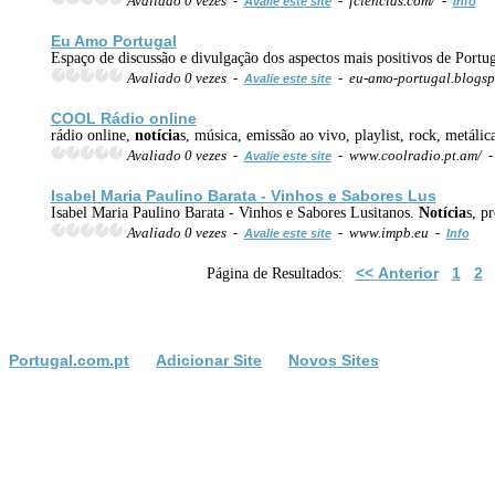
Avaliado 0 vezes -
- fciencias.com/ -
Avalie este site
Info
Eu Amo Portugal
Espaço de discussão e divulgação dos aspectos mais positivos de Portug
Avaliado 0 vezes -
- eu-amo-portugal.blogsp
Avalie este site
COOL Rádio online
rádio online,
notícia
s, música, emissão ao vivo, playlist, rock, metálic
Avaliado 0 vezes -
- www.coolradio.pt.am/ 
Avalie este site
Isabel Maria Paulino Barata - Vinhos e Sabores Lus
Isabel Maria Paulino Barata - Vinhos e Sabores Lusitanos.
Notícia
s, p
Avaliado 0 vezes -
- www.impb.eu -
Avalie este site
Info
<< Anterior
1
2
Página de Resultados:
Portugal.com.pt
Adicionar Site
Novos Sites