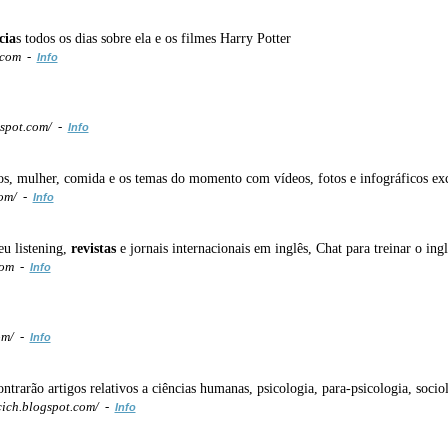
cia
s todos os dias sobre ela e os filmes Harry Potter
.com -
Info
gspot.com/ -
Info
os, mulher, comida e os temas do momento com vídeos, fotos e infográficos ex
com/ -
Info
eu listening,
revistas
e jornais internacionais em inglês, Chat para treinar o ing
com -
Info
om/ -
Info
trarão artigos relativos a ciências humanas, psicologia, para-psicologia, sociol
cich.blogspot.com/ -
Info