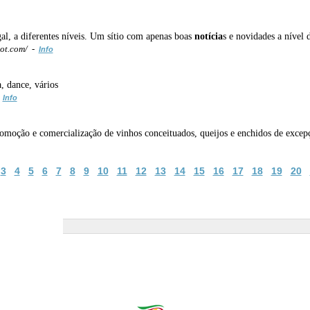
al, a diferentes níveis. Um sítio com apenas boas
notícia
s e novidades a nível d
ot.com/ -
Info
a, dance, vários
-
Info
romoção e comercialização de vinhos conceituados, queijos e enchidos de excep
3
4
5
6
7
8
9
10
11
12
13
14
15
16
17
18
19
20