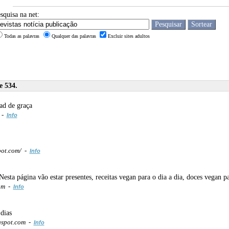
squisa na net:
Todas as palavras
Qualquer das palavras
Excluir sites adultos
e 534.
ad de graça
 -
Info
pot.com/ -
Info
ta página vão estar presentes, receitas vegan para o dia a dia, doces vegan pa
om -
Info
 dias
gspot.com -
Info