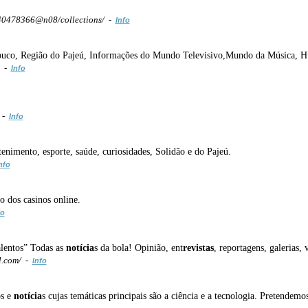
/40478366@n08/collections/ -
Info
ambuco, Região do Pajeú, Informações do Mundo Televisivo,Mundo da Música, 
m -
Info
m -
Info
retenimento, esporte, saúde, curiosidades, Solidão e do Pajeú.
nfo
o dos casinos online.
fo
alentos” Todas as
notícia
s da bola! Opinião, ent
revistas
, reportagens, galerias,
l.com/ -
Info
os e
notícia
s cujas temáticas principais são a ciência e a tecnologia. Pretendem