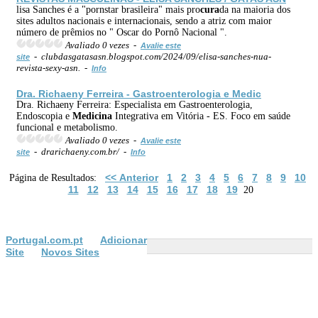
lisa Sanches é a "pornstar brasileira" mais pro
cura
da na maioria dos
sites adultos nacionais e internacionais, sendo a atriz com maior
número de prêmios no " Oscar do Pornô Nacional ".
Avaliado 0 vezes -
Avalie este
- clubdasgatasasn.blogspot.com/2024/09/elisa-sanches-nua-
site
revista-sexy-asn. -
Info
Dra. Richaeny Ferreira - Gastroenterologia e Medic
Dra. Richaeny Ferreira: Especialista em Gastroenterologia,
Endoscopia e
Medicina
Integrativa em Vitória - ES. Foco em saúde
funcional e metabolismo.
Avaliado 0 vezes -
Avalie este
- drarichaeny.com.br/ -
site
Info
<< Anterior
1
2
3
4
5
6
7
8
9
10
Página de Resultados:
11
12
13
14
15
16
17
18
19
20
Portugal.com.pt
Adicionar
Site
Novos Sites