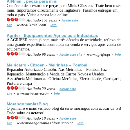
All4mini ,
peças
para mini
Comércio de acessórios e
peças
para Minis Clássicos. Trate bem o seu
mini. Importamos directamente de Inglaterra. Fazemos entregas em
todo o país. Visite a nossa loja online.
Avaliado 151 vezes -
Avalie este
- www.all4mini.com -
site
Info
Agrifer - Equipamentos Agrícolas e Industriais
A AGRIFER conta já com mais três décadas de actividade, reflexo de
uma grande experiência acumulada na venda e serviços após venda de
equipamentos.
Avaliado 96 vezes -
- www.agrifer.pt -
Avalie este site
Info
Meiricarro - Citroen - Meirinhas – Pombal
Reparador Autorizado Citroën. Nas Meirinhas – Pombal. Faz
Reparação, Manutenção e Venda de Carros Novos e Usados.
Assistência Multimarcas. Oficina Mecânica, Electricidade, Carroçaria,
Pintura e chapa
Avaliado 20 vezes -
Avalie este
- www.meiricarro.com -
site
Info
MorangomaniasBlog
O primeiro e mais visitado blog da serie morangos com acucar da tvi!
Tudo sobre os
actores
!
Avaliado 18 vezes -
Avalie este
- www.morangomanias.blogs.sapo.pt -
site
Info