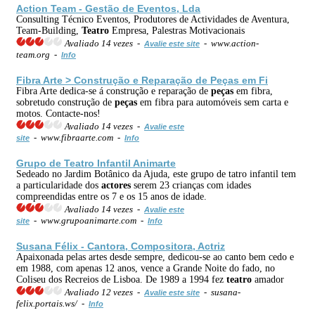
Action Team - Gestão de Eventos, Lda
Consulting Técnico Eventos, Produtores de Actividades de Aventura,
Team-Building,
Teatro
Empresa, Palestras Motivacionais
Avaliado 14 vezes -
- www.action-
Avalie este site
team.org -
Info
Fibra Arte > Construção e Reparação de
Peças
em Fi
Fibra Arte dedica-se á construção e reparação de
peças
em fibra,
sobretudo construção de
peças
em fibra para automóveis sem carta e
motos. Contacte-nos!
Avaliado 14 vezes -
Avalie este
- www.fibraarte.com -
site
Info
Grupo de
Teatro
Infantil Animarte
Sedeado no Jardim Botânico da Ajuda, este grupo de tatro infantil tem
a particularidade dos
actores
serem 23 crianças com idades
compreendidas entre os 7 e os 15 anos de idade.
Avaliado 14 vezes -
Avalie este
- www.grupoanimarte.com -
site
Info
Susana Félix - Cantora, Compositora, Actriz
Apaixonada pelas artes desde sempre, dedicou-se ao canto bem cedo e
em 1988, com apenas 12 anos, vence a Grande Noite do fado, no
Coliseu dos Recreios de Lisboa. De 1989 a 1994 fez
teatro
amador
Avaliado 12 vezes -
- susana-
Avalie este site
felix.portais.ws/ -
Info