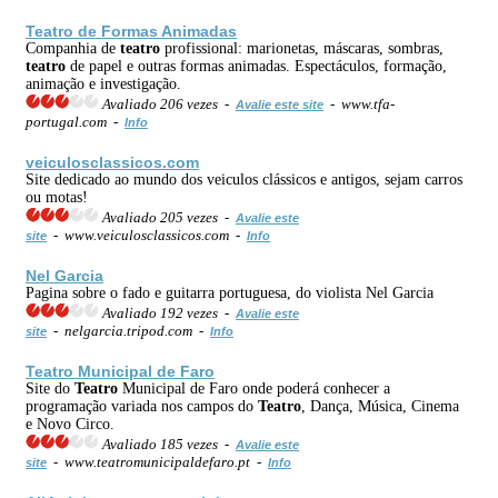
Teatro
de Formas Animadas
Companhia de
teatro
profissional: marionetas, máscaras, sombras,
teatro
de papel e outras formas animadas. Espectáculos, formação,
animação e investigação.
Avaliado 206 vezes -
- www.tfa-
Avalie este site
portugal.com -
Info
veiculosclassicos.com
Site dedicado ao mundo dos veiculos clássicos e antigos, sejam carros
ou motas!
Avaliado 205 vezes -
Avalie este
- www.veiculosclassicos.com -
site
Info
Nel Garcia
Pagina sobre o fado e guitarra portuguesa, do violista Nel Garcia
Avaliado 192 vezes -
Avalie este
- nelgarcia.tripod.com -
site
Info
Teatro
Municipal de Faro
Site do
Teatro
Municipal de Faro onde poderá conhecer a
programação variada nos campos do
Teatro
, Dança, Música, Cinema
e Novo Circo.
Avaliado 185 vezes -
Avalie este
- www.teatromunicipaldefaro.pt -
site
Info