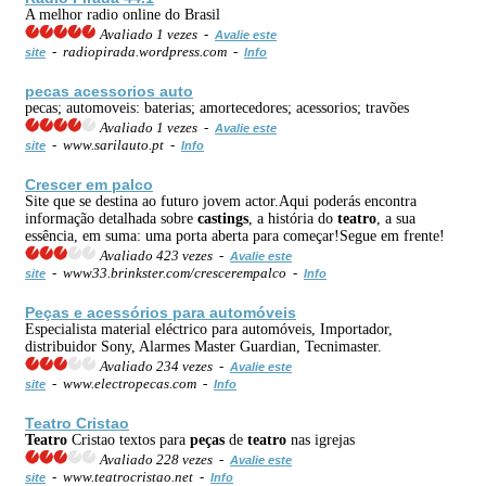
A melhor radio online do Brasil
Avaliado 1 vezes -
Avalie este
- radiopirada.wordpress.com -
site
Info
pecas acessorios auto
pecas; automoveis: baterias; amortecedores; acessorios; travões
Avaliado 1 vezes -
Avalie este
- www.sarilauto.pt -
site
Info
Crescer em palco
Site que se destina ao futuro jovem actor.Aqui poderás encontra
informação detalhada sobre
castings
, a história do
teatro
, a sua
essência, em suma: uma porta aberta para começar!Segue em frente!
Avaliado 423 vezes -
Avalie este
- www33.brinkster.com/crescerempalco -
site
Info
Peças
e acessórios para automóveis
Especialista material eléctrico para automóveis, Importador,
distribuidor Sony, Alarmes Master Guardian, Tecnimaster.
Avaliado 234 vezes -
Avalie este
- www.electropecas.com -
site
Info
Teatro
Cristao
Teatro
Cristao textos para
peças
de
teatro
nas igrejas
Avaliado 228 vezes -
Avalie este
- www.teatrocristao.net -
site
Info