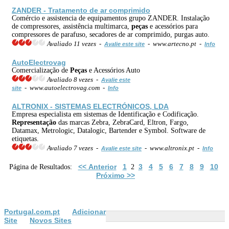
ZANDER - Tratamento de ar comprimido
Comércio e assistencia de equipamentos grupo ZANDER. Instalação
de compressores, assistência multimarca,
peças
e acessórios para
compressores de parafuso, secadores de ar comprimido, purgas auto.
Avaliado 11 vezes -
- www.artecno.pt -
Avalie este site
Info
AutoElectrovag
Comercialização de
Peças
e Acessórios Auto
Avaliado 8 vezes -
Avalie este
- www.autoelectrovag.com -
site
Info
ALTRONIX - SISTEMAS ELECTRÓNICOS, LDA
Empresa especialista em sistemas de Identificação e Codificação.
Representação
das marcas Zebra, ZebraCard, Eltron, Fargo,
Datamax, Metrologic, Datalogic, Bartender e Symbol. Software de
etiquetas.
Avaliado 7 vezes -
- www.altronix.pt -
Avalie este site
Info
<< Anterior
1
3
4
5
6
7
8
9
10
Página de Resultados:
2
Próximo >>
Portugal.com.pt
Adicionar
Site
Novos Sites