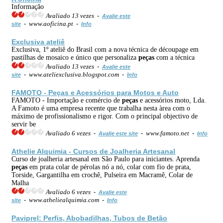
Informação
Avaliado 13 vezes -
Avalie este
- www.aoficina.pt -
site
Info
Exclusiva ateliê
Exclusiva, 1º ateliê do Brasil com a nova técnica de découpage em
pastilhas de mosaico e único que personaliza
peças
com a técnica
Avaliado 13 vezes -
Avalie este
- www.ateliexclusiva.blogspot.com -
site
Info
FAMOTO -
Peças
e Acessórios para Motos e Auto
FAMOTO - Importação e comércio de
peças
e acessórios moto, Lda.
A Famoto é uma empresa recente que trabalha nesta àrea com o
máximo de profissionalismo e rigor. Com o principal objectivo de
servir be
Avaliado 6 vezes -
- www.famoto.net -
Avalie este site
Info
Athelie Alquimia - Cursos de Joalheria Artesanal
Curso de joalheria artesanal em São Paulo para iniciantes. Aprenda
peças
em prata colar de pérolas nó a nó, colar com fio de prata,
Torside, Gargantilha em crochê, Pulseira em Macramê, Colar de
Malha
Avaliado 6 vezes -
Avalie este
- www.atheliealquimia.com -
site
Info
Paviprel: Perfis, Abobadilhas, Tubos de Betão