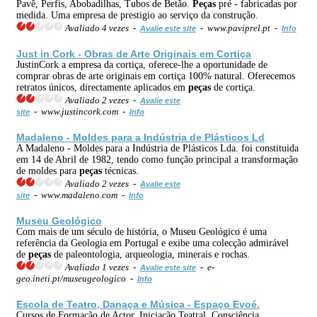
Pavê, Perfis, Abobadilhas, Tubos de Betão.
Peças
pré - fabricadas por
medida. Uma empresa de prestigio ao serviço da construção.
Avaliado 4 vezes -
- www.paviprel.pt -
Avalie este site
Info
Just in Cork - Obras de Arte Originais em Cortiça
JustinCork a empresa da cortiça, oferece-lhe a oportunidade de
comprar obras de arte originais em cortiça 100% natural. Oferecemos
retratos únicos, directamente aplicados em
peças
de cortiça.
Avaliado 2 vezes -
Avalie este
- www.justincork.com -
site
Info
Madaleno - Moldes para a Indústria de Plásticos Ld
A Madaleno - Moldes para a Indústria de Plásticos Lda. foi constituida
em 14 de Abril de 1982, tendo como função principal a transformação
de moldes para
peças
técnicas.
Avaliado 2 vezes -
Avalie este
- www.madaleno.com -
site
Info
Museu Geológico
Com mais de um século de história, o Museu Geológico é uma
referência da Geologia em Portugal e exibe uma colecção admirável
de
peças
de paleontologia, arqueologia, minerais e rochas.
Avaliado 1 vezes -
- e-
Avalie este site
geo.ineti.pt/museugeologico -
Info
Escola de
Teatro
, Danaça e Música - Espaço Evoé.
Cursos de Formação de Actor, Iniciação Teatral, Consciência