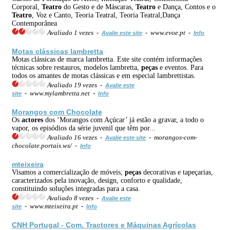
Corporal,
Teatro
do Gesto e de Máscaras,
Teatro
e Dança, Contos e o
Teatro
, Voz e Canto, Teoria Teatral, Teoria Teatral,Dança
Contemporânea
Avaliado 1 vezes -
- www.evoe.pt -
Avalie este site
Info
Motas clássicas lambretta
Motas clássicas de marca lambretta. Este site contém informações
técnicas sobre restauros, modelos lambretta,
peças
e eventos. Para
todos os amantes de motas clássicas e em especial lambrettistas.
Avaliado 19 vezes -
Avalie este
- www.mylambretta.net -
site
Info
Morangos com Chocolate
Os
actores
dos ‘Morangos com Açúcar’ já estão a gravar, a todo o
vapor, os episódios da série juvenil que têm por...
Avaliado 16 vezes -
- morangos-com-
Avalie este site
chocolate.portais.ws/ -
Info
mteixeira
Visamos a comercialização de móveis,
peças
decorativas e tapeçarias,
caracterizados pela inovação, design, conforto e qualidade,
constituindo soluções integradas para a casa.
Avaliado 8 vezes -
Avalie este
- www.mteixeira.pt -
site
Info
CNH Portugal - Com. Tr
actores
e Máquinas Agrícolas