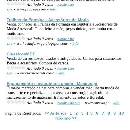
Avaliado 0 vezes -
Avalie este
- www.pracena.com -
site
Info
Tralhas da Formiga - Acessórios de Moda
Venha conhecer as Tralhas da Formiga em Bijuteria e Acessórios de
Moda Artesanal! Tudo feito à mão,
peças
únicas, com muita cor e
muito amor.
Avaliado 0 vezes -
Avalie este
- tralhasdaformiga.blogspot.com/ -
site
Info
ClassicosMDT
Venda de carros novos, usados e antiguidades. Carros para casamentos.
Peças
e acessórios. Compra de carros.
Avaliado 0 vezes -
Avalie este
- www.classicosmdt.com/ -
site
Info
Equipamento e maquinaria usada - Mascus.pt
O maior mercado da net para comprar e vender maquinaria usada de
transporte e especializado nas áreas da construção, agricultura,
manuseamento de materiais, tratamento de solos e florestal.
Avaliado 0 vezes -
- www.mascus.pt -
Avalie este site
Info
<< Anterior
1
2
3
5
6
7
8
9
10
Página de Resultados:
4
Próximo >>