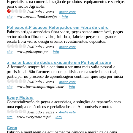
Especialistas na comercialização de produtos, equipamentos e serviços
para o sector Agrícola.
Avaliado 1 vezes -
Avalie este
- www.newholland.com/pt -
site
Info
Poliexport,Plásticos Reforçados em Fibra de vidro
Fabrico artigos acessórios fibra vidro,
peças
sector automóvel,
peças
sector náutico fibra de vidro, full-box, fabrico
peças
com grande
escala fibra vidro, design urbano, revestimentos, depósitos.
Avaliado 1 vezes -
Avalie este
- www.poliexport.pt/ -
site
Info
a maior base de dados existente em Portugal sobre
A formação sempre foi e continua a ser uma mais valia pessoal e
profissional. São f
actores
de competitividade na sociedade actual,
participar no processo de aprendizagem contínua, quer seja por inicia
Avaliado 1 vezes -
Avalie este
- www.formacaoportugal.com/ -
site
Info
Every Motors
Comercialização de
peças
e acessórios, e soluções de reparação com
uma equipa de técnicos especializados em Automóveis e motos.
Avaliado 1 vezes -
Avalie este
- www.everymotors.pt/ -
site
Info
Cena
Fabrico e montagem de equipamentos cénicos e mecânica de cena