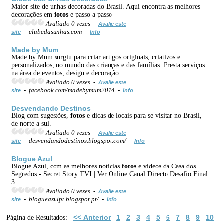
Maior site de unhas decoradas do Brasil. Aqui encontra as melhores
decorações em
fotos
e passo a passo
Avaliado 0 vezes -
Avalie este
- clubedasunhas.com -
site
Info
Made by Mum
Made by Mum surgiu para criar artigos originais, criativos e
personalizados, no mundo das crianças e das famílias. Presta serviços
na área de eventos, design e decoração.
Avaliado 0 vezes -
Avalie este
- facebook.com/madebymum2014 -
site
Info
Desvendando Destinos
Blog com sugestões,
fotos
e dicas de locais para se visitar no Brasil,
de norte a sul.
Avaliado 0 vezes -
Avalie este
- desvendandodestinos.blogspot.com/ -
site
Info
Blogue Azul
Blogue Azul, com as melhores notícias
fotos
e vídeos da Casa dos
Segredos - Secret Story TVI | Ver Online Canal Directo Desafio Final
3.
Avaliado 0 vezes -
Avalie este
- blogueazulpt.blogspot.pt/ -
site
Info
<< Anterior
1
2
3
4
5
6
7
8
9
10
Página de Resultados: