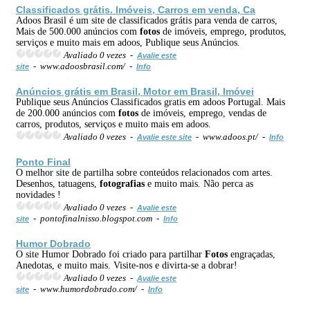
Classificados grátis. Imóveis, Carros em venda, Ca
Adoos Brasil é um site de classificados grátis para venda de carros,
Mais de 500.000 anúncios com
fotos
de imóveis, emprego, produtos,
serviços e muito mais em adoos, Publique seus Anúncios.
Avaliado 0 vezes -
Avalie este
- www.adoosbrasil.com/ -
site
Info
Anúncios grátis em Brasil, Motor em Brasil, Imóvei
Publique seus Anúncios Classificados gratis em adoos Portugal. Mais
de 200.000 anúncios com
fotos
de imóveis, emprego, vendas de
carros, produtos, serviços e muito mais em adoos.
Avaliado 0 vezes -
- www.adoos.pt/ -
Avalie este site
Info
Ponto Final
O melhor site de partilha sobre conteúdos relacionados com artes.
Desenhos, tatuagens,
fotografias
e muito mais. Não perca as
novidades !
Avaliado 0 vezes -
Avalie este
- pontofinalnisso.blogspot.com -
site
Info
Humor Dobrado
O site Humor Dobrado foi criado para partilhar
Fotos
engraçadas,
Anedotas, e muito mais. Visite-nos e divirta-se a dobrar!
Avaliado 0 vezes -
Avalie este
- www.humordobrado.com/ -
site
Info