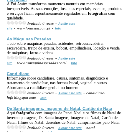
A Foi Assim transforma momentos naturais em memórias
inesquecíveis. As suas emoções, instantes especiais, eventos, produtos
e serviços ficam espontaneamente registados em
fotografias
com
qualidade.
Avaliado 0 vezes -
Avalie este
- www.foiassim.com.pt -
site
Info
As Máquinas Pesadas
Tudo sobre máquinas pesadas: acidentes, retroescavadeira,
escavadeira, trator de esteira, bobcat, empilhadeira, locação e venda
de máquinas,
fotos
e videos.
Avaliado 0 vezes -
Avalie este
- www.asmaquinaspesadas.com/ -
site
Info
Candidíase
Informação sobre candidíase, causas, sintomas, diagnóstico e
tratamento de candidíase, nas formas bucal, vaginal e outras.
Abordamos a candidíase genital no homem.
Avaliado 0 vezes -
- candidiase-
Avalie este site
info.blogspot.com -
Info
De Santa imagens, imagens de Natal, Cartão de Nata
Aqui
fotógrafos
com imagens de Papai Noel e os filmes de Natal de
inverno paisagens, De Santa imagens, imagens de Natal, Cartão de
Natal, filmes de Natal, desenhos de Natal, cumprimentos pelo Natal
Avaliado 0 vezes -
- natal-
Avalie este site