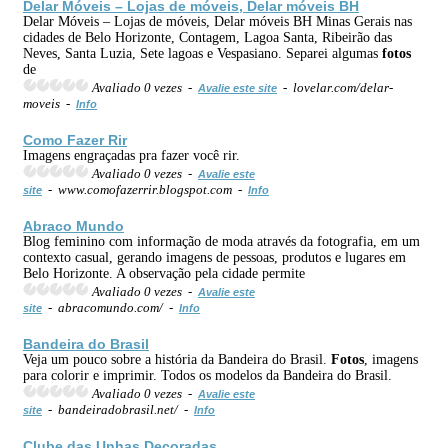
Delar Móveis – Lojas de móveis, Delar móveis BH
Delar Móveis – Lojas de móveis, Delar móveis BH Minas Gerais nas
cidades de Belo Horizonte, Contagem, Lagoa Santa, Ribeirão das
Neves, Santa Luzia, Sete lagoas e Vespasiano. Separei algumas
fotos
de
Avaliado 0 vezes -
- lovelar.com/delar-
Avalie este site
moveis -
Info
Como Fazer Rir
Imagens engraçadas pra fazer você rir.
Avaliado 0 vezes -
Avalie este
- www.comofazerrir.blogspot.com -
site
Info
Abraco Mundo
Blog feminino com informação de moda através da fotografia, em um
contexto casual, gerando imagens de pessoas, produtos e lugares em
Belo Horizonte. A observação pela cidade permite
Avaliado 0 vezes -
Avalie este
- abracomundo.com/ -
site
Info
Bandeira do Brasil
Veja um pouco sobre a história da Bandeira do Brasil.
Fotos
, imagens
para colorir e imprimir. Todos os modelos da Bandeira do Brasil.
Avaliado 0 vezes -
Avalie este
- bandeiradobrasil.net/ -
site
Info
Clube das Unhas Decoradas