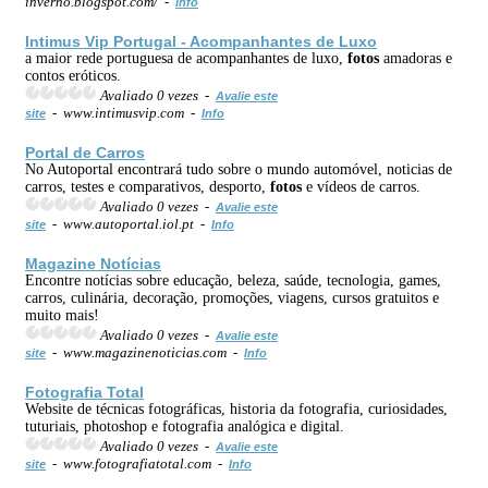
inverno.blogspot.com/ -
Info
Intimus Vip Portugal - Acompanhantes de Luxo
a maior rede portuguesa de acompanhantes de luxo,
fotos
amadoras e
contos eróticos.
Avaliado 0 vezes -
Avalie este
- www.intimusvip.com -
site
Info
Portal de Carros
No Autoportal encontrará tudo sobre o mundo automóvel, noticias de
carros, testes e comparativos, desporto,
fotos
e vídeos de carros.
Avaliado 0 vezes -
Avalie este
- www.autoportal.iol.pt -
site
Info
Magazine Notícias
Encontre notícias sobre educação, beleza, saúde, tecnologia, games,
carros, culinária, decoração, promoções, viagens, cursos gratuitos e
muito mais!
Avaliado 0 vezes -
Avalie este
- www.magazinenoticias.com -
site
Info
Fotografia Total
Website de técnicas fotográficas, historia da fotografia, curiosidades,
tuturiais, photoshop e fotografia analógica e digital.
Avaliado 0 vezes -
Avalie este
- www.fotografiatotal.com -
site
Info