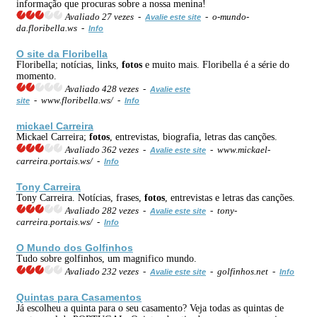
informação que procuras sobre a nossa menina!
Avaliado 27 vezes -
- o-mundo-
Avalie este site
da.floribella.ws -
Info
O site da Floribella
Floribella; notícias, links,
fotos
e muito mais. Floribella é a série do
momento.
Avaliado 428 vezes -
Avalie este
- www.floribella.ws/ -
site
Info
mickael Carreira
Mickael Carreira;
fotos
, entrevistas, biografia, letras das canções.
Avaliado 362 vezes -
- www.mickael-
Avalie este site
carreira.portais.ws/ -
Info
Tony Carreira
Tony Carreira. Notícias, frases,
fotos
, entrevistas e letras das canções.
Avaliado 282 vezes -
- tony-
Avalie este site
carreira.portais.ws/ -
Info
O Mundo dos Golfinhos
Tudo sobre golfinhos, um magnifico mundo.
Avaliado 232 vezes -
- golfinhos.net -
Avalie este site
Info
Quintas para Casamentos
Já escolheu a quinta para o seu casamento? Veja todas as quintas de