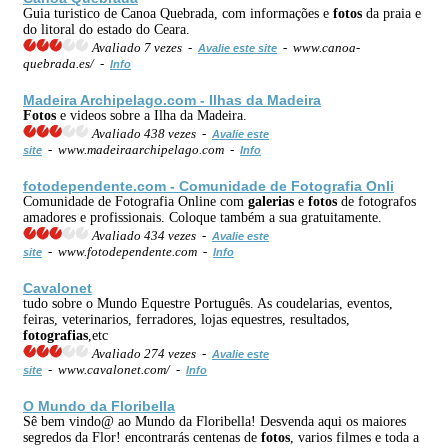
Guia turistico de Canoa Quebrada, com informações e
fotos
da praia e
do litoral do estado do Ceara.
Avaliado 7 vezes -
- www.canoa-
Avalie este site
quebrada.es/ -
Info
Madeira Archipelago.com - Ilhas da Madeira
Fotos
e videos sobre a Ilha da Madeira.
Avaliado 438 vezes -
Avalie este
- www.madeiraarchipelago.com -
site
Info
fotodependente.com - Comunidade de Fotografia Onli
Comunidade de Fotografia Online com
galerias
e
fotos
de fotografos
amadores e profissionais. Coloque também a sua gratuitamente.
Avaliado 434 vezes -
Avalie este
- www.fotodependente.com -
site
Info
Cavalonet
tudo sobre o Mundo Equestre Português. As coudelarias, eventos,
feiras, veterinarios, ferradores, lojas equestres, resultados,
fotografias
,etc
Avaliado 274 vezes -
Avalie este
- www.cavalonet.com/ -
site
Info
O Mundo da Floribella
Sê bem vindo@ ao Mundo da Floribella! Desvenda aqui os maiores
segredos da Flor! encontrarás centenas de
fotos
, varios filmes e toda a