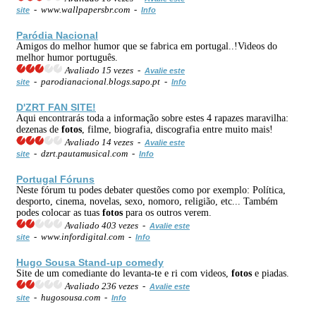
- www.wallpapersbr.com -
site
Info
Paródia Nacional
Amigos do melhor humor que se fabrica em portugal..!Videos do
melhor humor português.
Avaliado 15 vezes -
Avalie este
- parodianacional.blogs.sapo.pt -
site
Info
D'ZRT FAN SITE!
Aqui encontrarás toda a informação sobre estes 4 rapazes maravilha:
dezenas de
fotos
, filme, biografia, discografia entre muito mais!
Avaliado 14 vezes -
Avalie este
- dzrt.pautamusical.com -
site
Info
Portugal Fóruns
Neste fórum tu podes debater questões como por exemplo: Política,
desporto, cinema, novelas, sexo, nomoro, religião, etc... Também
podes colocar as tuas
fotos
para os outros verem.
Avaliado 403 vezes -
Avalie este
- www.infordigital.com -
site
Info
Hugo Sousa Stand-up comedy
Site de um comediante do levanta-te e ri com videos,
fotos
e piadas.
Avaliado 236 vezes -
Avalie este
- hugosousa.com -
site
Info