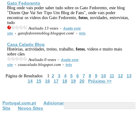
Gato Fedorento
Blog onde vais poder saber tudo sobre os Gato Fedorento, este blog
"Dizem Que Vai Ser Tipo Um Blog de Fans", onde vais poder
encontrar os videos dos Gato Fedorento,
fotos
, novidades, entrevistas,
tudo
Avaliado 13 vezes -
Avalie este
- gatofedorentoblog.blogspot.com/ -
site
Info
Casa Calado Blog
Histórias, actividades, treino, trabalho,
fotos
, videos e muito mais
sobre cães
Avaliado 0 vezes -
Avalie este
- casacalado.blogspot.com -
site
Info
2
3
4
5
6
7
8
9
10
11
12
13
Página de Resultados: 1
14
15
16
17
18
19
20
Próximo >>
Portugal.com.pt
Adicionar
Site
Novos Sites