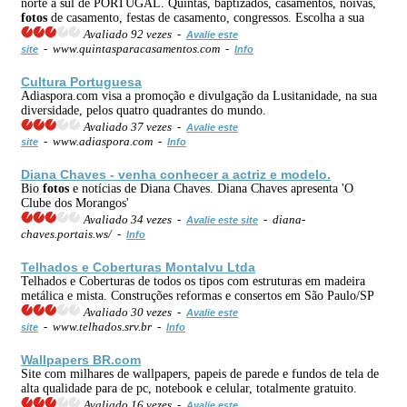
norte a sul de PORTUGAL. Quintas, baptizados, casamentos, noivas,
fotos
de casamento, festas de casamento, congressos. Escolha a sua
Avaliado 92 vezes -
Avalie este
- www.quintasparacasamentos.com -
site
Info
Cultura Portuguesa
Adiaspora.com visa a promoção e divulgação da Lusitanidade, na sua
diversidade, pelos quatro quadrantes do mundo.
Avaliado 37 vezes -
Avalie este
- www.adiaspora.com -
site
Info
Diana Chaves - venha conhecer a actriz e modelo.
Bio
fotos
e notícias de Diana Chaves. Diana Chaves apresenta 'O
Clube dos Morangos'
Avaliado 34 vezes -
- diana-
Avalie este site
chaves.portais.ws/ -
Info
Telhados e Coberturas Montalvu Ltda
Telhados e Coberturas de todos os tipos com estruturas em madeira
metálica e mista. Construções reformas e consertos em São Paulo/SP
Avaliado 30 vezes -
Avalie este
- www.telhados.srv.br -
site
Info
Wallpapers BR.com
Site com milhares de wallpapers, papeis de parede e fundos de tela de
alta qualidade para de pc, notebook e celular, totalmente gratuito.
Avaliado 16 vezes -
Avalie este