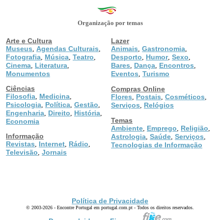
Organização por temas
Arte e Cultura
Lazer
Museus
Agendas Culturais
Animais
Gastronomia
,
,
,
,
Fotografia
Música
Teatro
Desporto
Humor
Sexo
,
,
,
,
,
,
Cinema
Literatura
Bares
Dança
Encontros
,
,
,
,
,
Monumentos
Eventos
Turismo
,
Ciências
Compras Online
Filosofia
Medicina
,
,
Flores
Postais
Cosméticos
,
,
,
Psicologia
Política
Gestão
,
,
,
Serviços
Relógios
,
Engenharia
Direito
História
,
,
,
Temas
Economia
Ambiente
Emprego
Religião
,
,
,
Informação
Astrologia
Saúde
Serviços
,
,
,
Revistas
Internet
Rádio
,
,
,
Tecnologias de Informação
Televisão
Jornais
,
Política de Privacidade
© 2003-2026 - Encontre Portugal em portugal.com.pt - Todos os direitos reservados.